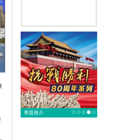
微
區
團
專題推介
型
模