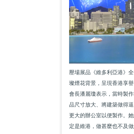
壓場展品《維多利亞港》全
璨煙花背景，呈現香港享譽
會長潘麗瓊表示，當時製作
品尺寸放大、將建築做得逼
更大的辦公室以便製作。她
定是維港，做甚麼也不及做