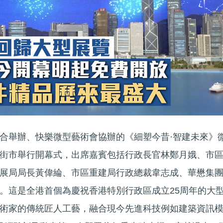
合舉辦、快樂微型藝術會協辦的《細塑今昔·智建未來》
街市舉行開幕式，出席嘉賓包括行政長官林鄭月娥、市
展局局長黃偉綸、市區重建局行政總裁韋志成、華懋集
。這是全港首個為慶祝香港特別行政區成立25周年的大
術家的傳統匠人工藝，融合現今先進科技例如建築資訊