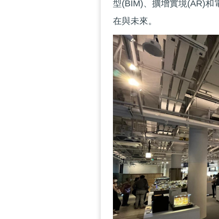
型(BIM)、擴增實境(A
在與未來。