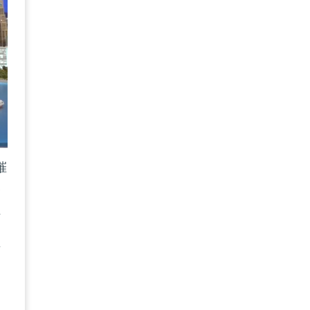
璀
會
作
至
一