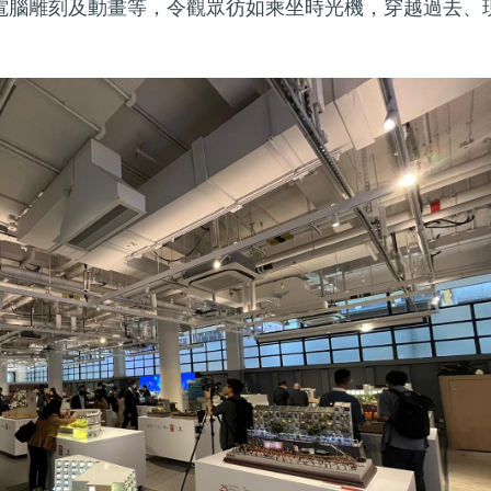
R)和電腦雕刻及動畫等，令觀眾彷如乘坐時光機，穿越過去、