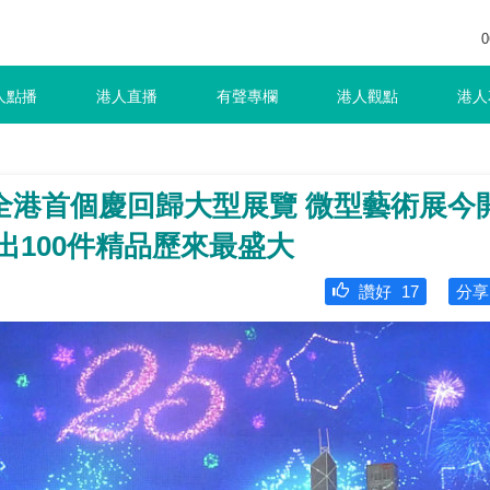
0
人點播
港人直播
有聲專欄
港人觀點
港人
全港首個慶回歸大型展覽 微型藝術展今
出100件精品歷來最盛大
讚好
17
分享