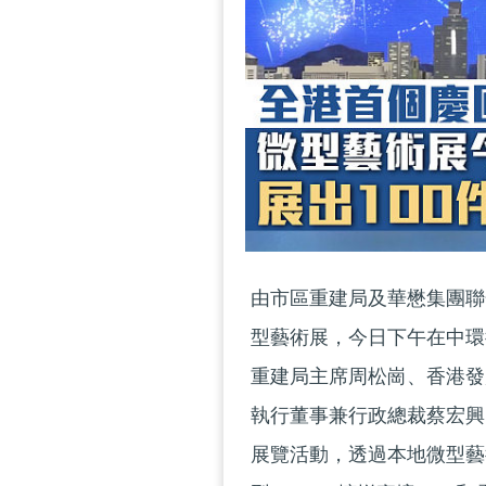
由市區重建局及華懋集團聯
型藝術展，今日下午在中環
重建局主席周松崗、香港發
執行董事兼行政總裁蔡宏興
展覽活動，透過本地微型藝