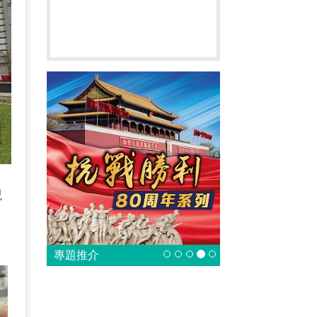
觀
及
專題推介