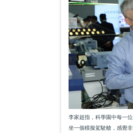
李家超指，科學園中每一位
坐一個模擬駕駛艙，感覺非