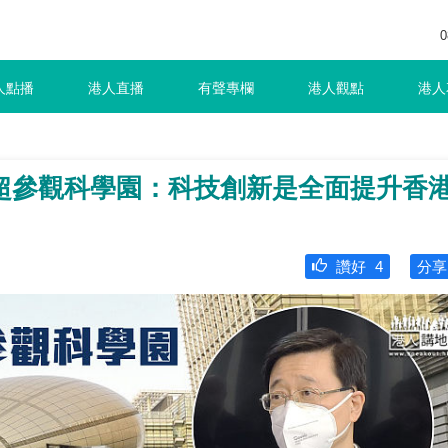
0
人點播
港人直播
有聲專欄
港人觀點
港人
超參觀科學園：科技創新是全面提升香
讚好
4
分享