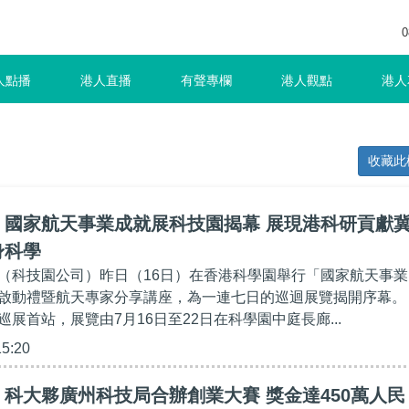
0
人點播
港人直播
有聲專欄
港人觀點
港人
收藏此
】國家航天事業成就展科技園揭幕 展現港科研貢獻
身科學
（科技園公司）昨日（16日）在香港科學園舉行「國家航天事業
啟動禮暨航天專家分享講座，為一連七日的巡迴展覽揭開序幕。
展首站，展覽由7月16日至22日在科學園中庭長廊...
15:20
科大夥廣州科技局合辦創業大賽 獎金達450萬人民