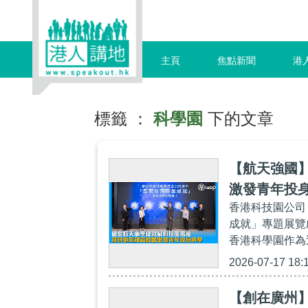
主頁
焦點新聞
港
標籤 ：
科學園
下的文章
【航天強國
激發青年投
香港科技園公司
成就」專題展覽
香港科學園作為巡
2026-07-17 18:
【創在廣州】