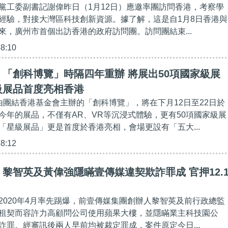
黨工委副書記謝偉昨日（1月12日）應邀率團訪問香港，考察學
經驗，對接大灣區科技創新資源。據了解，這是自1月8日香港與
來，廣州市首個出訪香港的政府訪問團。訪問團結束...
58:10
「創科博覽」時隔四年重辦 將展出50項國家級展
級展品首度亮相香港
由團結香港基金會主辦的「創科博覽」，將在下月12日至22日於
今年的展品，不僅有AR、VR等沉浸式體驗，更有50項國家級展
「星級展品」更是首度於香港亮相，會場更設有「五大...
38:12
黎智英及黃偉強隱瞞壹傳媒違契欺詐罪成 官押12.1
2020年4月率先踢爆，前壹傳媒集團創辦人黎智英及前行政總監
租契而容許力高顧問公司使用蘋果大樓，並隱瞞業主科技園公
詐罪。經審訊後兩人早前均被裁定罪成，案件原定今日...