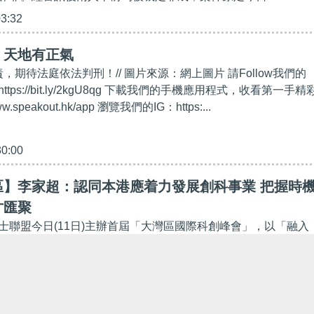
03:32
】天地有正氣
責，期待法庭依法判刑！// 圖片來源：網上圖片 請Follow我們的
https://bit.ly/2kgU8qg 下載我們的手機應用程式，收看第一手精
w.speakout.hk/app 瀏覽我們的IG：https:...
30:00
區】李家超：認同本港應着力發展創科事業 把握時
才匯聚
士聯盟今日(11日)主辦首屆「大灣區國際科創峰會」，以「融入
香港國際創科中心」為主題，共同探討香港未來的科技發展着力
大灣區內最具影響力、最高規格的科研學術交流平台...
14:50