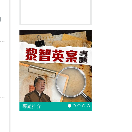
園
字
專題推介