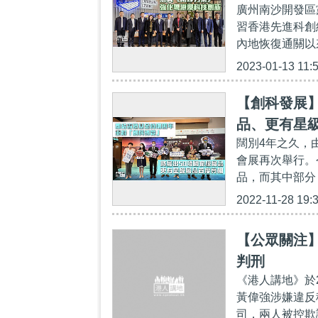
廣州南沙開發區
習香港先進科創
內地恢復通關以
2023-01-13 11:
【創科發展】
品、更有星
闊別4年之久，
會展再次舉行。
品，而其中部分
2022-11-28 19:
【公眾關注】
判刑
《港人講地》於
黃偉強涉嫌違反
司，兩人被控欺