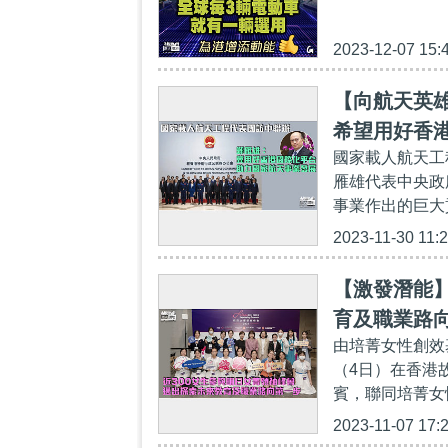
2023-12-07 15:
【向航天英
希望用好香
國家載人航天工
雁雄代表中央政
事業作出的巨大貢
2023-11-30 11:
【激發潛能】
育及職業路
由培菁女性創效
（4日）在香港
賓，聯同培菁女
2023-11-07 17: