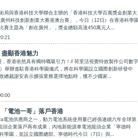
術局與香港科技大學聯合主辦的「香港科技大學百萬獎金創業大
24廣州科技創新創業大賽港澳台賽」，今日（12日）在香港科學
賽主題為「創在廣州」，獎金總額高達450萬元人...
20:21
】盡顯香港魅力
證明，香港依然具有獨特嘅吸引力！// 荷里活視覺特效製作公司數
日）舉辦進駐香港科學園儀式，將在科學園設立國際創新研發中
政總裁謝安表示擴張業務選擇地點時，獲不少國家...
00:00
】「電池一哥」落戶香港
esla電池供應商之一，動力電池系統使用量已經係連續六年全球第
引進龍頭企業落戶再有成果，內地新能源車電池龍頭企業「寧德時
科學園，並設立國際總部。寧德時代今日（7日）與...