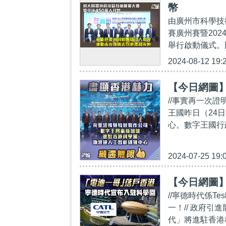
幣
由廣州市科學技
賽廣州賽暨20
舉行啟動儀式。比
2024-08-12 19:
【今日網圖
//事實再一次
王國昨日（24
心。數字王國行
2024-07-25 19:
【今日網圖
//寧德時代係T
一！// 政府
代」將進駐香港