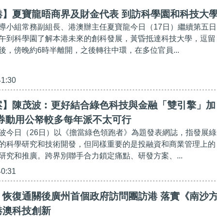
港】夏寶龍晤商界及財金代表 到訪科學園和科技大
導小組常務副組長、港澳辦主任夏寶龍今日（17日）繼續第五日
午到科學園了解本港未來的創科發展，黃昏抵達科技大學，逗留
後，傍晚約6時半離開，之後轉往中環，在多位官員...
41:30
案】陳茂波︰更好結合綠色科技與金融「雙引擎」加
費券動用公帑較多每年派不太可行
波今日（26日）以《擔當綠色領跑者》為題發表網誌，指發展綠
的科學研究和技術開發，但同樣重要的是投融資和商業管理上的
研究和推廣。跨界別聯手合力鎖定痛點、研發方案、...
40:31
】恢復通關後廣州首個政府訪問團訪港 落實《南沙
港澳科技創新