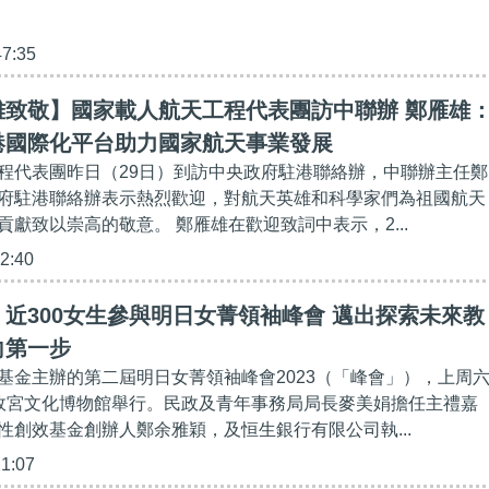
47:35
雄致敬】國家載人航天工程代表團訪中聯辦 鄭雁雄
港國際化平台助力國家航天事業發展
程代表團昨日（29日）到訪中央政府駐港聯絡辦，中聯辦主任鄭
府駐港聯絡辦表示熱烈歡迎，對航天英雄和科學家們為祖國航天
獻致以崇高的敬意。 鄭雁雄在歡迎致詞中表示，2...
22:40
近300女生參與明日女菁領袖峰會 邁出探索未來教
向第一步
基金主辦的第二屆明日女菁領袖峰會2023（「峰會」），上周
故宮文化博物館舉行。民政及青年事務局局長麥美娟擔任主禮嘉
性創效基金創辦人鄭余雅穎，及恒生銀行有限公司執...
21:07