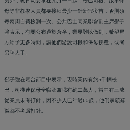
另外，教育局要求在九月一日起，校巴司機、跟車保
母等非教學人員都要接種最少一針新冠疫苗，否則須
每兩周自費檢測一次。公共巴士同業聯會副主席鄧子
強表示，有關公布過於倉卒，業界難以做到，希望局
方給予更多時間，讓他們游說司機和保母接種，或者
另聘人手。
鄧子強在電台節目中表示，現時業內有約5千輛校
巴，司機連保母全職及兼職有約二萬人，當中有三成
從業員未有打針，因不少人已年過60歲，他們寧願辭
職都不考慮打針。