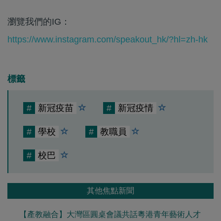
瀏覽我們的IG：
https://www.instagram.com/speakout_hk/?hl=zh-hk
標籤
#
新冠疫苗
#
新冠疫情
#
學校
#
教職員
#
校巴
其他焦點新聞
【產教融合】大灣區圓桌會議共話粵港青年藝術人才