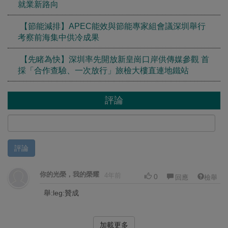
就業新路向
【節能減排】APEC能效與節能專家組會議深圳舉行
考察前海集中供冷成果
【先睹為快】深圳率先開放新皇崗口岸供傳媒參觀 首
採「合作查驗、一次放行」旅檢大樓直連地鐵站
評論
評論
你的光榮，我的榮耀
4年前
0
回應
檢舉
舉:leg:贊成
加載更多