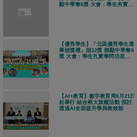
顯中學奪8獎 大會：學生夯實學
問功底、慎思明辨 駕馭AI與未
來
【優秀學生】「北區優秀學生選
舉頒獎禮」頒32獎 鄧顯中學奪8
獎 大會：學生扎實學問功底、
慎思明辨 駕馭AI 未來可期
【AI+教育】數字教育周6月21日
起舉行 結合兩大旗艦活動 探討
透過AI全面提升學與教效能