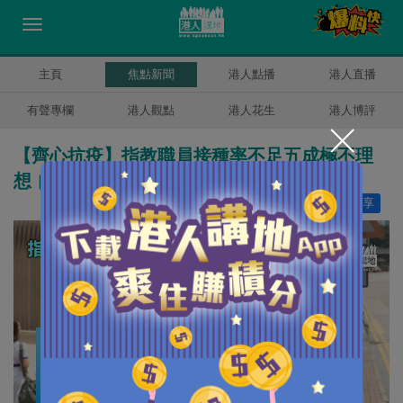
主頁
焦點新聞
港人點播
港人直播
有聲專欄
港人觀點
港人花生
港人博評
【齊心抗疫】指教職員接種率不足五成極不理
想 自由黨倡教師強制打針
讚好
6
分享