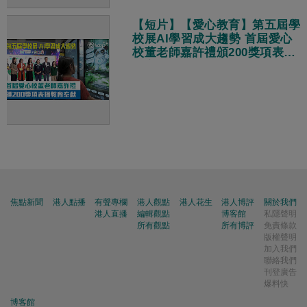
【短片】【愛心教育】第五屆學
校展AI學習成大趨勢 首屆愛心
校董老師嘉許禮頒200獎項表揚
教育奉獻
焦點新聞
港人點播
有聲專欄
港人觀點
港人花生
港人博評
關於我們
港人直播
編輯觀點
博客館
私隱聲明
所有觀點
所有博評
免責條款
版權聲明
加入我們
聯絡我們
刊登廣告
爆料快
博客館