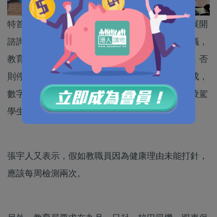
特首林鄭月娥將於十月發表《施政報告》，現正展開
諮詢，自由黨昨日與林太會面，黨主席張宇人建議，
教育局應規定中、小、幼教師必須接種新冠疫苗，否
則停薪留職。他表示，目前教職員接種率不足五成，
數字極不理想，指教職員的人權、選擇權等不應凌駕
學生和公眾利益。
張宇人又表示，假如教職員因為健康理由未能打針，
應該每周檢測兩次。