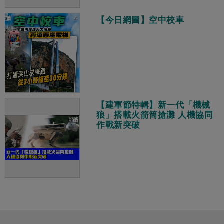
【今日網圖】空中校車
【建軍節特輯】新一代「機械
狼」搭載火箭筒搶灘 人機協同
作戰新突破