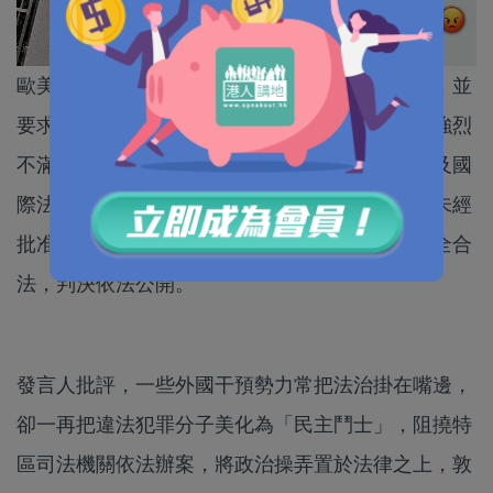
歐美多國關注香港民主派人士涉非法集結被判刑，並
要求釋放相關人士，外交部駐港特派員公署表示強烈
不滿和堅決反對，發言人嚴正指出，這是對特區及國
際法治雙重褻瀆與踐踏，指有關人員因組織參與未經
批准的非法集結被判刑，事實依據充分，程序完全合
法，判決依法公開。
發言人批評，一些外國干預勢力常把法治掛在嘴邊，
卻一再把違法犯罪分子美化為「民主鬥士」，阻撓特
區司法機關依法辦案，將政治操弄置於法律之上，敦