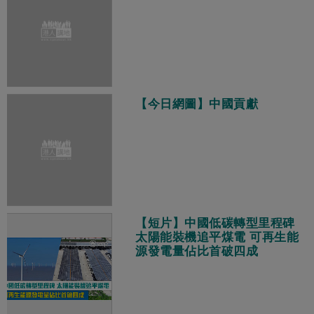
【今日網圖】中國貢獻
【短片】中國低碳轉型里程碑
太陽能裝機追平煤電 可再生能
源發電量佔比首破四成