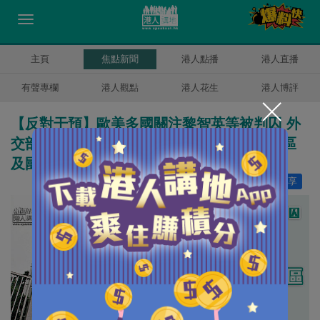
主頁
焦點新聞
港人點播
港人直播
有聲專欄
港人觀點
港人花生
港人博評
【反對干預】歐美多國關注黎智英等被判囚 外
交部駐港特派員公署：干預依法辦案是對特區
及國際法治雙重踐踏
讚好
15
分享