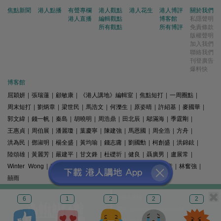
焦點新聞
港人點播
有聲專欄
港人觀點
港人花生
港人博評
關於我們
港人直播
編輯觀點
博客館
私隱聲明
所有觀點
所有博評
免責條款
版權聲明
加入我們
聯絡我們
刊登廣告
爆料快
博客館
屈穎妍
|
張瑞蓮
|
顧敏康
|
《港人講地》編輯室
|
焦點短打
|
一周圈點
|
周末短打
|
劉炳章
|
梁世民
|
馬浩文
|
何濼生
|
原姿晴
|
許紹基
|
麥國華
|
郭文緯
|
錢一帆
|
秦島
|
胡曉明
|
周浩鼎
|
田北辰
|
鄔滿海
|
季霆剛
|
王惠貞
|
周伯展
|
潘麗瓊
|
葉慶寧
|
陳建強
|
馬恩國
|
周全浩
|
方舟
|
洪為民
|
鄧淑明
|
楊全盛
|
黃均瑜
|
錢志庸
|
劉國勳
|
柯創盛
|
洪錦鉉
|
陸頌雄
|
黃麗芳
|
嚴建平
|
甘文鋒
|
杜礎圻
|
健良
|
聶廣男
|
盧展常
|
Winter Wong
|
K2
|
梁文新
|
羅崑
|
姚銘
|
陳志豪
|
精選文章
|
林奮強
|
囍雨
© 港人講地
6
1
2
2
2
電郵: speakout@speakout.hk
傳真: 85228041301