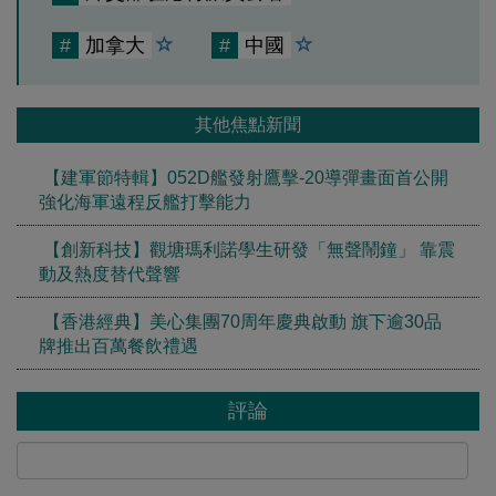
#
加拿大
#
中國
其他焦點新聞
【建軍節特輯】052D艦發射鷹擊-20導彈畫面首公開
強化海軍遠程反艦打擊能力
【創新科技】觀塘瑪利諾學生研發「無聲鬧鐘」 靠震
動及熱度替代聲響
【香港經典】美心集團70周年慶典啟動 旗下逾30品
牌推出百萬餐飲禮遇
評論