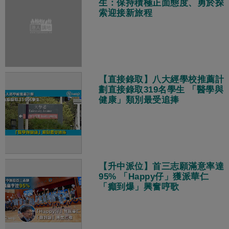
生：保持積極正面態度、勇於探
索迎接新旅程
【直接錄取】八大經學校推薦計
劃直接錄取319名學生 「醫學與
健康」類別最受追捧
【升中派位】首三志願滿意率達
95% 「Happy仔」獲派華仁
「癲到爆」興奮哼歌