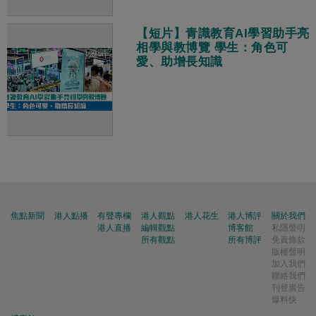
【短片】青識教育AI學習助手亮
相學與教博覽 學生：角色可
愛、助增長知識
焦點新聞
港人點播
有聲專欄
港人觀點
港人花生
港人博評
關於我們
港人直播
編輯觀點
博客館
私隱聲明
所有觀點
所有博評
免責條款
版權聲明
加入我們
聯絡我們
刊登廣告
爆料快