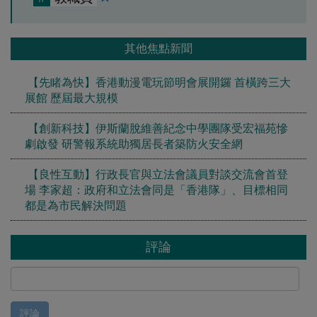
其他焦點新聞
【先睹為快】香港動漫電玩節明會展開鑼 首橫跨三大
展館 歷屆最大規模
【創新科技】伊斯蘭脫維善紀念中學團隊受宏福苑慘
劇啟發 研警報系統助獨居長者築防火安全網
【良性互動】行政長官與立法會議員對談交流會首登
場 李家超：政府和立法會同是「香港隊」、目標相同
都是為市民解決問題
評論
評論