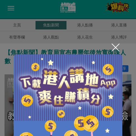
主頁
焦點新聞
港人點播
港人直播
有聲專欄
港人觀點
港人花生
港人博評
【焦點新聞】教育局宣布農曆年後放寬復課人
數
讚好
6
分享