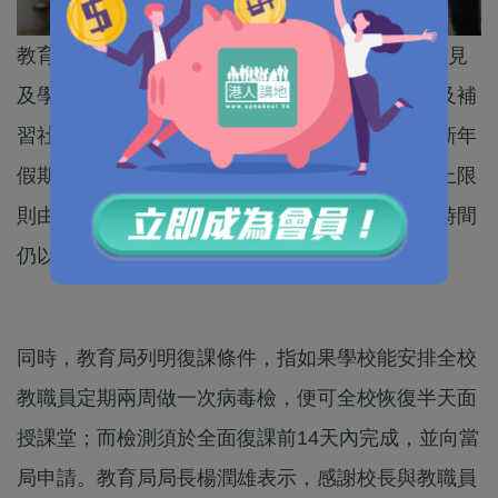
教育局3日宣布，鑒於疫情最新發展、衞生專家意見
及學校準備情況，決定全港中小學、幼稚園，以及補
習社等提供非正規課程的私立學校，在學校農曆新年
假期後，按校本需要，安排更多學生回校；人數上限
則由現時全校人數六分一，放寬至三分一，上課時間
仍以半天為限。
同時，教育局列明復課條件，指如果學校能安排全校
教職員定期兩周做一次病毒檢，便可全校恢復半天面
授課堂；而檢測須於全面復課前14天內完成，並向當
局申請。教育局局長楊潤雄表示，感謝校長與教職員