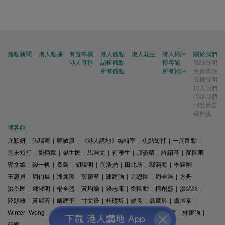
焦點新聞
港人點播
有聲專欄
港人觀點
港人花生
港人博評
關於我們
港人直播
編輯觀點
博客館
私隱聲明
所有觀點
所有博評
免責條款
版權聲明
加入我們
聯絡我們
刊登廣告
爆料快
博客館
屈穎妍
|
張瑞蓮
|
顧敏康
|
《港人講地》編輯室
|
焦點短打
|
一周圈點
|
周末短打
|
劉炳章
|
梁世民
|
馬浩文
|
何濼生
|
原姿晴
|
許紹基
|
麥國華
|
郭文緯
|
錢一帆
|
秦島
|
胡曉明
|
周浩鼎
|
田北辰
|
鄔滿海
|
季霆剛
|
王惠貞
|
周伯展
|
潘麗瓊
|
葉慶寧
|
陳建強
|
馬恩國
|
周全浩
|
方舟
|
洪為民
|
鄧淑明
|
楊全盛
|
黃均瑜
|
錢志庸
|
劉國勳
|
柯創盛
|
洪錦鉉
|
陸頌雄
|
黃麗芳
|
嚴建平
|
甘文鋒
|
杜礎圻
|
健良
|
聶廣男
|
盧展常
|
Winter Wong
|
K2
|
梁文新
|
羅崑
|
姚銘
|
陳志豪
|
精選文章
|
林奮強
|
囍雨