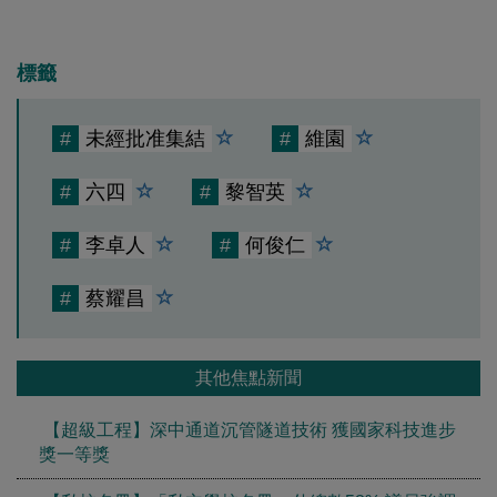
標籤
#
未經批准集結
#
維園
#
六四
#
黎智英
#
李卓人
#
何俊仁
#
蔡耀昌
其他焦點新聞
【超級工程】深中通道沉管隧道技術 獲國家科技進步
獎一等獎