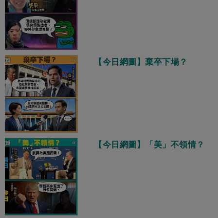
【今日網圖】棄卒下場？
【今日網圖】「美」不領情？