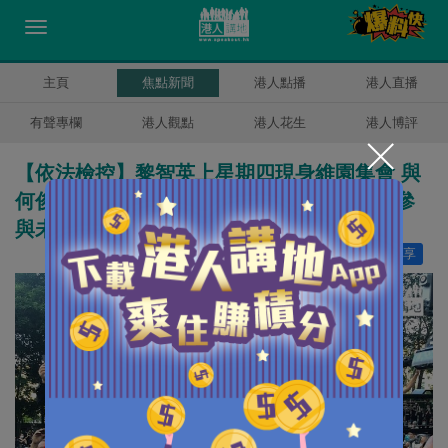
主頁
焦點新聞
港人點播
港人直播
有聲專欄
港人觀點
港人花生
港人博評
【依法檢控】黎智英上星期四現身維園集會 與
何俊仁、李卓人、蔡耀昌同被控「煽惑他人參
與未經批准集結」
讚好
38
分享