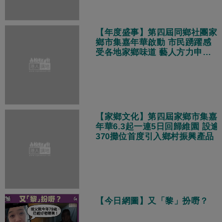
【年度盛事】第四屆同鄉社團家
鄉市集嘉年華啟動 市民踴躍感
受各地家鄉味道 藝人方力申捧
場大讚目不暇給
【家鄉文化】第四屆家鄉市集嘉
年華6.3起一連5日回歸維園 設逾
370攤位首度引入鄉村振興產品
【今日網圖】又「黎」扮嘢？