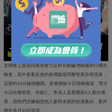
支聯會上星期四無視警方反對在銅鑼灣維園舉行燭光
晚會，其中多案在身的壹傳媒老闆黎智英亦有現身，
逗留約15分鐘便離開。多個傳媒今日傍晚報道，警方
今日向黎智英、何俊仁、李卓人及蔡耀昌4人發出傳
票，指他們涉嫌煽惑他人參與未經的批准集結，案件
將於本月23日提堂。