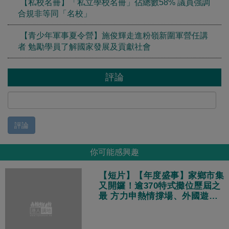
【私校名冊】「私立學校名冊」佔總數58% 議員強調
合規非等同「名校」
【青少年軍事夏令營】施俊輝走進粉嶺新圍軍營任講
者 勉勵學員了解國家發展及貢獻社會
評論
評論
你可能感興趣
【短片】【年度盛事】家鄉市集
又開鑼！逾370特式攤位歷屆之
最 方力申熱情撐場、外國遊客
也捧場