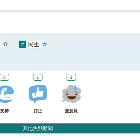
#
民生
3
1
1
支持
好正
無意見
其他焦點新聞