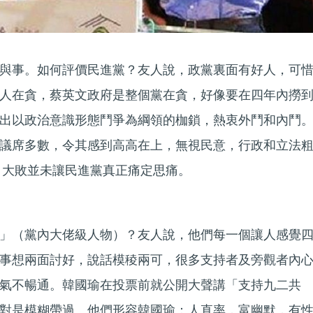
與事。如何評價民進黨？友人說，政黨裏面有好人，可
人在貪，蔡英文政府是整個黨在貪，好像要在四年內撈
出以政治意識形態鬥爭為綱領的枷鎖，熱衷外鬥和內鬥
議席多數，令其感到高高在上，無視民意，行政和立法
舉」大敗並未讓民進黨真正痛定思痛。
」（黨內大佬級人物）？友人說，他們每一個讓人感覺
事想兩面討好，說話模稜兩可，很多支持者及旁觀者內
氣不暢通。韓國瑜在投票前就公開大聲講「支持九二共
對是模糊帶過。他們形容韓國瑜：人直率，富幽默，有