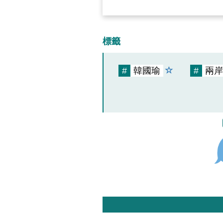
標籤
#
韓國瑜
#
兩岸