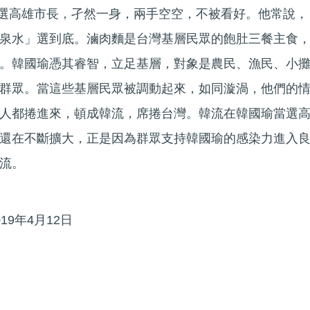
態參選高雄市長，孑然一身，兩手空空，不被看好。他常說，
泉水」選到底。滷肉麵是台灣基層民眾的飽肚三餐主食
。韓國瑜憑其睿智，立足基層，對象是農民、漁民、小
群眾。當這些基層民眾被調動起來，如同漩渦，他們的
人都捲進來，頓成韓流，席捲台灣。韓流在韓國瑜當選
還在不斷擴大，正是因為群眾支持韓國瑜的感染力進入
流。
9年4月12日