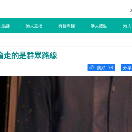
0
人點播
港人直播
有聲專欄
港人觀點
港人
瑜走的是群眾路線
讚好
78
分享