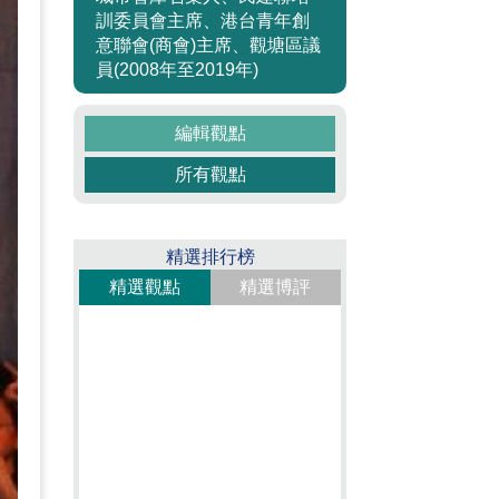
訓委員會主席、港台青年創
意聯會(商會)主席、觀塘區議
員(2008年至2019年)
編輯觀點
所有觀點
精選排行榜
精選觀點
精選博評