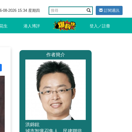
6-08-2026 15:34 星期四
訂閱通訊
花生
港人博評
登入／註冊
作者簡介
洪錦鉉
城市智庫召集人、民建聯培