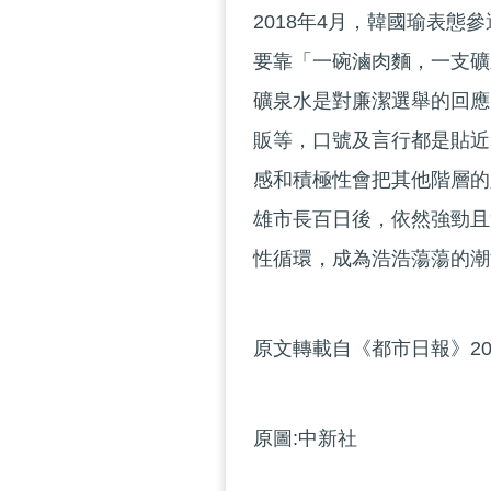
2018年4月，韓國瑜表
要靠「一碗滷肉麵，一支礦
礦泉水是對廉潔選舉的回應
販等，口號及言行都是貼近
感和積極性會把其他階層的
雄市長百日後，依然強勁且
性循環，成為浩浩蕩蕩的潮
原文轉載自《都市日報》201
原圖:中新社