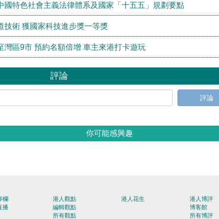
中國特色社會主義法律體系及國家「十五五」規劃要點
道技術 獲國家科技進步獎一等獎
灣區9市 預約名額倍增 車主來港打卡遊玩
評論
評論
你可能感興趣
專欄
港人觀點
港人花生
港人博評
直播
編輯觀點
博客館
所有觀點
所有博評