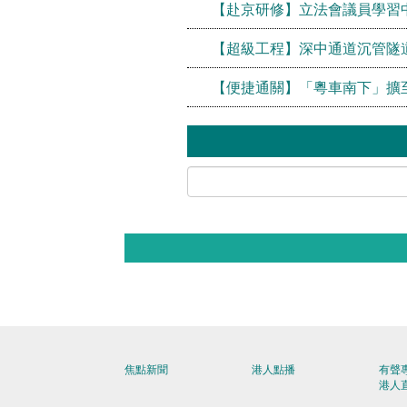
【赴京研修】立法會議員學習
【超級工程】深中通道沉管隧
【便捷通關】「粵車南下」擴至
焦點新聞
港人點播
有聲
港人