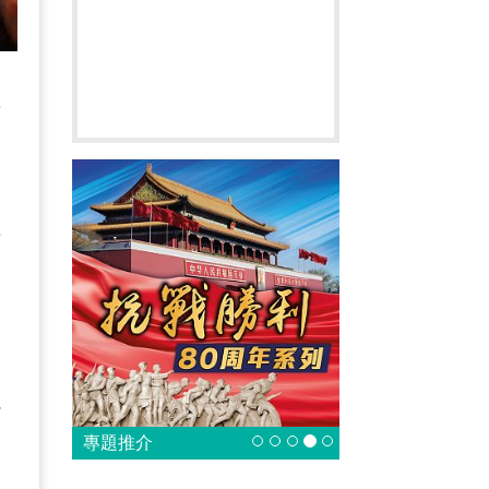
惜
到
。
粗
四
心
專題推介
性