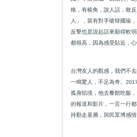
格，有棱角，說人話，敢反
人」，當有對手嗆韓國瑜，
反擊也是說起話來顯得軟弱
都很高，因為感受貼近，心
台灣友人的觀感，我們不去
一鳴驚人，不足為奇。20
孤身陷境，他去餐館吃飯，
的報道和影片，一言一行都
持勤走基層，與民眾博感情