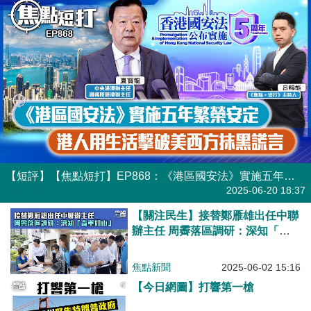
【短評】【焦點短打】EP868：《港區國安法》實施五年繁榮安定 港人用生活擊破美西方抹黑謊言
港人直播
2025-06-20 18:37
【關注民生】接替鄭雁雄出任中聯
辦主任 周霽落區調研：深知「責
重如山」
焦點新聞
2025-06-02 15:16
【今日網圖】打響第一槍