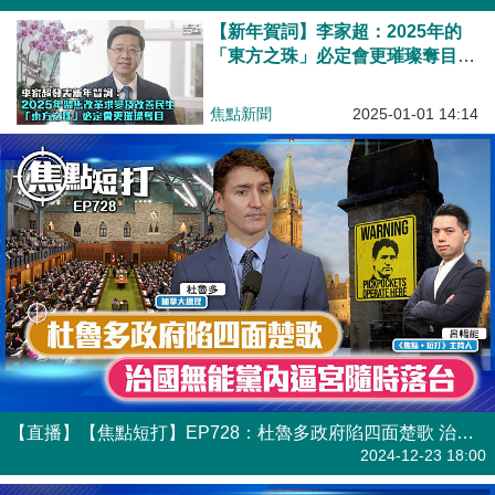
【新年賀詞】李家超：2025年的
「東方之珠」必定會更璀璨奪目，
大放異彩
焦點新聞
2025-01-01 14:14
【直播】【焦點短打】EP728：杜魯多政府陷四面楚歌 治國無能黨內逼宮隨時落台
港人直播
2024-12-23 18:00