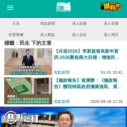
主頁
焦點新聞
港人點播
港人直播
有聲專欄
港人觀點
港人花生
港人博評
標籤：民生 下的文章
【共迎2026】李家超發表新年賀
詞 2026聚焦兩大目標：增進民生
福祉、強化創科驅動
焦點新聞
01-01 10:41
【施政報告】港澳辦：《施政報
告》體現特區政府擔當進取、展現
香港新階段新發展昂揚奮發氣象
焦點新聞
2025-09-18 12:35