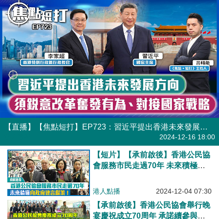
【直播】【焦點短打】EP723：習近平提出香港未來發展方向 須銳意改革奮發有為、對接國家戰略
港人直播
2024-12-16 18:00
【短片】【承前啟後】香港公民協
會服務市民走過70年 未來積極向
政府建言獻策！
港人點播
2024-12-04 07:30
【承前啟後】香港公民協會舉行晚
宴慶祝成立70周年 承諾續參與本