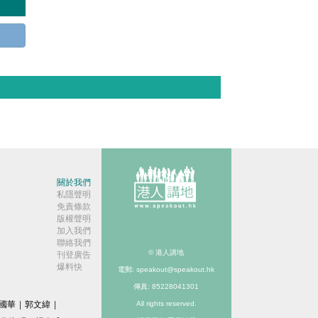
關於我們
私隱聲明
免責條款
版權聲明
加入我們
聯絡我們
© 港人講地
刊登廣告
爆料快
電郵: speakout@speakout.hk
傳真: 85228041301
國華
|
郭文緯
|
All rights reserved.