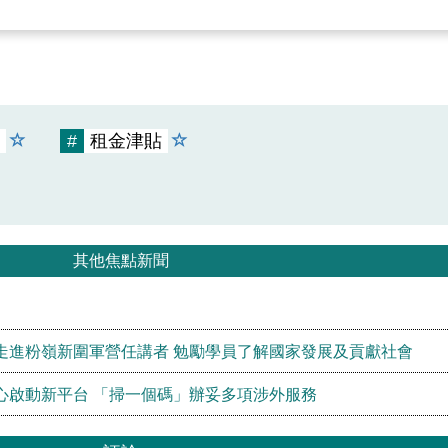
#
租金津貼
其他焦點新聞
走進粉嶺新圍軍營任講者 勉勵學員了解國家發展及貢獻社會
心啟動新平台 「掃一個碼」辦妥多項涉外服務