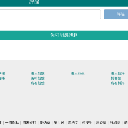
評論
評論
你可能感興趣
專欄
港人觀點
港人花生
港人博評
直播
編輯觀點
博客館
所有觀點
所有博評
打
|
一周圈點
|
周末短打
|
劉炳章
|
梁世民
|
馬浩文
|
何濼生
|
原姿晴
|
許紹基
|
麥