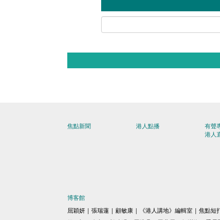
焦點新聞
港人點播
有聲
港人
博客館
屈穎妍
|
張瑞蓮
|
顧敏康
|
《港人講地》編輯室
|
焦點短