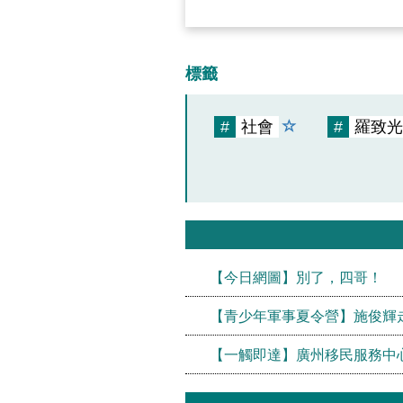
標籤
#
社會
#
羅致光
【今日網圖】別了，四哥！
【青少年軍事夏令營】施俊輝
【一觸即達】廣州移民服務中