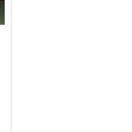
政
過
金
研
的