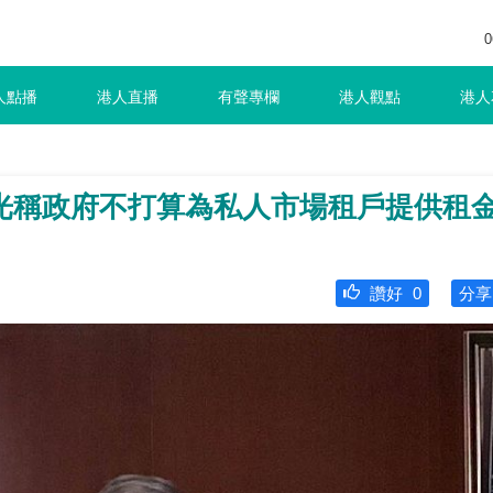
0
人點播
港人直播
有聲專欄
港人觀點
港人
光稱政府不打算為私人市場租戶提供租
讚好
0
分享