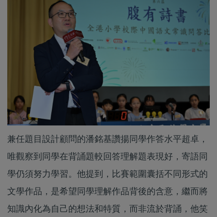
兼任題目設計顧問的潘銘基讚揚同學作答水平超卓，
唯觀察到同學在背誦題較回答理解題表現好，寄語同
學仍須努力學習。他提到，比賽範圍囊括不同形式的
文學作品，是希望同學理解作品背後的含意，繼而將
知識內化為自己的想法和特質，而非流於背誦，他笑