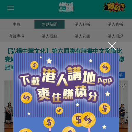
主頁
焦點新聞
港人點播
港人直播
有聲專欄
港人觀點
港人花生
港人博評
【弘揚中華文化】第六屆腹有詩書中文常識比
賽結果出爐 路德會聖馬太學校（秀茂坪）蟬聯
冠軍
讚好
4
分享