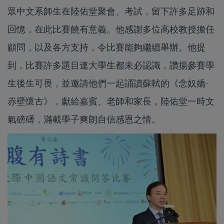
眾中文系師生在陸佑堂聚會、考試，留下許多足跡和
回憶，在此比賽饒有意義。他感謝多位高校教授擔任
顧問，以及各方支持，令比賽能夠繼續舉辦。他提
到，比賽許多題目連大學生都未必認識，讚揚參賽學
生後生可畏，並邀請他們一起誦讀蘇軾的《念奴嬌·
赤壁懷古》，獻給嘉賓、老師和家長，陸佑堂一時文
氣磅礡，滿載學子爽朗自信感恩之情。