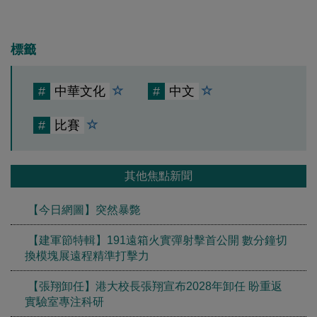
標籤
#
中華文化
#
中文
#
比賽
其他焦點新聞
【今日網圖】突然暴斃
【建軍節特輯】191遠箱火實彈射擊首公開 數分鐘切
換模塊展遠程精準打擊力
【張翔卸任】港大校長張翔宣布2028年卸任 盼重返
實驗室專注科研