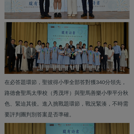
在必答題環節，聖彼得小學全部答對獲340分領先，
路德會聖馬太學校（秀茂坪）與聖馬善樂小學平分秋
色、緊迫其後。進入挑戰題環節，戰況緊湊，不時需
要評判團判別答案是否準確。