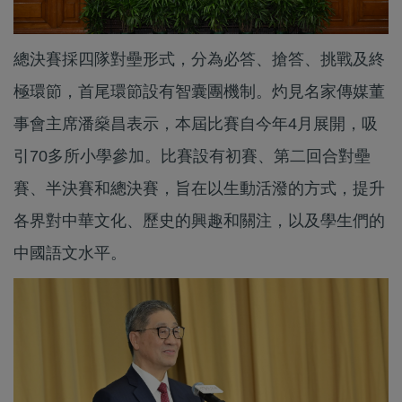
總決賽採四隊對壘形式，分為必答、搶答、挑戰及終
極環節，首尾環節設有智囊團機制。灼見名家傳媒董
事會主席潘燊昌表示，本屆比賽自今年4月展開，吸
引70多所小學參加。比賽設有初賽、第二回合對壘
賽、半決賽和總決賽，旨在以生動活潑的方式，提升
各界對中華文化、歷史的興趣和關注，以及學生們的
中國語文水平。