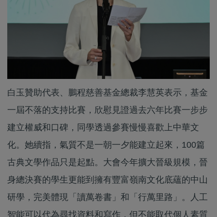
白玉贊助代表、鵬程慈善基金總裁李慧英表示，基金
一屆不落的支持比賽，欣慰見證過去六年比賽一步步
建立權威和口碑，同學透過參賽慢慢喜歡上中華文
化。她續指，氣質不是一朝一夕能建立起來，100篇
古典文學作品只是起點。大會今年擴大晉級規模，晉
身總決賽的學生更能到擁有豐富嶺南文化底蘊的中山
研學，完美體現「讀萬卷書」和「行萬里路」。人工
智能可以代為尋找資料和寫作，但不能取代個人素質