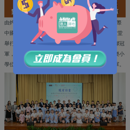
由灼見名家主辦的第六屆腹有詩書──全港小學校際
中國語文常識問答比賽，6月13日在香港大學陸佑堂
舉行總決賽，由路德會聖馬太學校（秀茂坪）蟬聯冠
軍，聖公會聖彼得小學摘得亞軍，獻主會聖馬善樂小
學位列季軍，英皇書院同學會小學第二校則獲殿軍。