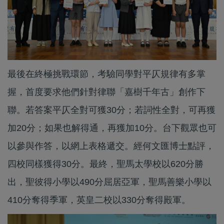
最後在終極挑戰環節，考驗同學對平仄規律有多掌
握，首度要求他們針對律聯「嘉樹千年古」創作下
聯。若答案平仄全對可獲30分；若詞性全對，可再獲
加20分；如果也解得通，再獲加10分。台下觀眾也可
以參與作答，以網上表格遞交。經何文匯博士點評，
四校同樣獲得30分。最終，聖馬太學校以620分勝
出，聖彼得小學以490分屈居亞軍，聖馬善樂小學以
410分奪得季軍，英皇二校以330分奪得殿軍。