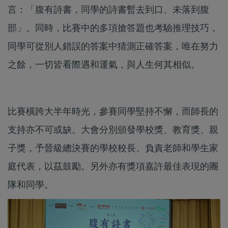
言：「腹有詩書，同學的詩書暫去到口、未落到腹
部」。同時，比賽中的多項搶答題也考驗推理技巧，
同學可從別人錯誤的答案中猜測正確答案，唯在努力
之餘，一切皆看際遇和運氣，與人生何其相似。
比賽橫跨大半年時光，參賽同學堅持不懈，而師長的
支持亦不可或缺。大會分別頒發學校獎、教育獎、親
子獎，予晉級總決賽的學校校長、負責老師和學生家
庭代表，以茲鼓勵。另外亦有獎項嘉許最佳表現的團
隊和同學。