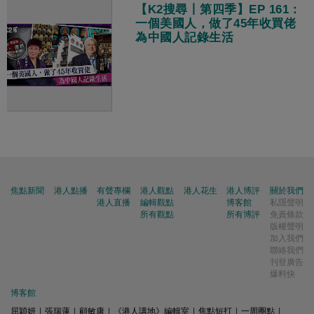
【K2搜尋丨第四季】EP 161：
一個美國人，做了45年收買佬
為中國人記錄生活
焦點新聞
港人點播
有聲專欄
港人觀點
港人花生
港人博評
關於我們
港人直播
編輯觀點
博客館
私隱聲明
所有觀點
所有博評
免責條款
版權聲明
加入我們
聯絡我們
刊登廣告
爆料快
博客館
屈穎妍
|
張瑞蓮
|
顧敏康
|
《港人講地》編輯室
|
焦點短打
|
一周圈點
|