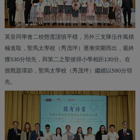
英皇同學會二校態度謹慎平穩，另外三支隊伍作風積
極進取，聖馬太學校（秀茂坪）逐漸突圍而出，最終
獲530分領先，與第二之聖彼得小學相距130分。在
挑戰題環節，聖馬太學校（秀茂坪）繼續以590分領
先。