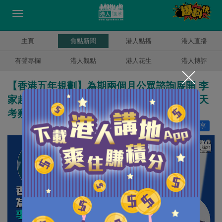
主頁
焦點新聞
港人點播
港人直播
有聲專欄
港人觀點
港人花生
港人博評
【香港五年規劃】為期兩個月公眾諮詢展開 李
家超形容是歷史性的一步 夏寶龍明起來港兩天
考察調研
讚好
4
分享