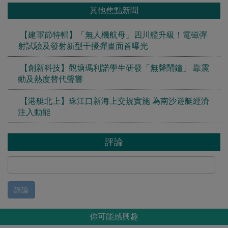
其他焦點新聞
【建軍節特輯】「無人機航母」四川艦升級！電磁彈
射試驗及發射新型干擾彈畫面首曝光
【創新科技】觀塘瑪利諾學生研發「無聲鬧鐘」 靠震
動及熱度替代聲響
【港艇北上】珠江口新海上交規實施 為南沙遊艇經濟
注入動能
評論
評論
你可能感興趣