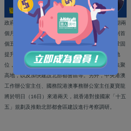
政府今日（15日）起就香港首份五年規劃展開為期兩
個月的公眾諮詢，行政長官李家超表示，香港編制首
個五年規劃是歷史性的一步，有重大意義，包括鞏固
提升香港在國際金融、航運、貿易、創科等優勢地
位，加強建設國際航空樞紐，打造國際高端人才集聚
高地，以及加快建設北部都會區等。另外，中央港澳
工作辦公室主任、國務院港澳事務辦公室主任夏寶龍
將於明日（16日）來港兩天，就香港對接國家「十五
五」規劃及推動北部都會區建設進行考察調研。