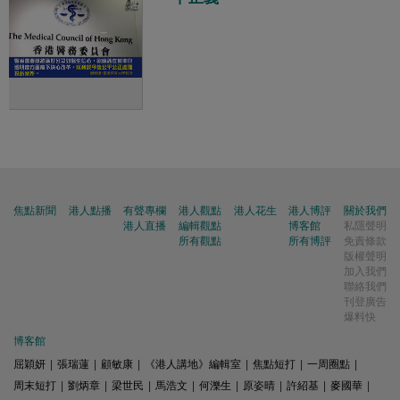
焦點新聞
港人點播
有聲專欄
港人觀點
港人花生
港人博評
關於我們
港人直播
編輯觀點
博客館
私隱聲明
所有觀點
所有博評
免責條款
版權聲明
加入我們
聯絡我們
刊登廣告
爆料快
博客館
屈穎妍
|
張瑞蓮
|
顧敏康
|
《港人講地》編輯室
|
焦點短打
|
一周圈點
|
周末短打
|
劉炳章
|
梁世民
|
馬浩文
|
何濼生
|
原姿晴
|
許紹基
|
麥國華
|