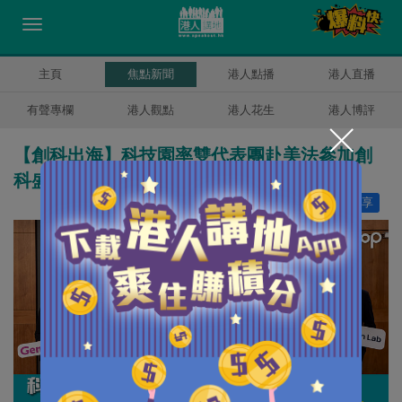
主頁
焦點新聞
港人點播
港人直播
有聲專欄
港人觀點
港人花生
港人博評
【創科出海】科技園率雙代表團赴美法參加創
科盛會 展示本港AI及生物科技實力
讚好
6
分享