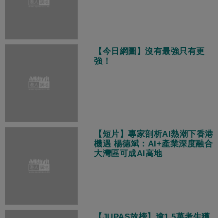
【今日網圖】沒有最強只有更
強！
【短片】專家剖析AI熱潮下香港
機遇 楊德斌：AI+產業深度融合
大灣區可成AI高地
【JUPAS放榜】逾1.5萬考生獲