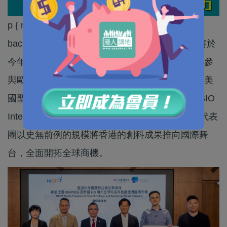
p { margin-bottom: 0.25cm; line-height: 115%;
background: transparent香港科技園公司宣布，將於
今年6月率領兩大創科代表團，分別前往法國巴黎參
與歐洲頂尖初創及科技展覽VivaTech 2026，以及美
國聖地牙哥的全球最大規模的生命健康科技盛事BIO
International Convention （BIO）2026。是次雙代表
團以史無前例的規模將香港的創科成果推向國際舞
台，全面開拓全球商機。