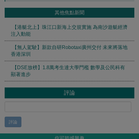
其他焦點新聞
【港艇北上】珠江口新海上交規實施 為南沙遊艇經濟
注入動能
【無人駕駛】新款自研Robotaxi廣州交付 未來將落地
香港深圳
【DSE放榜】1.8萬考生達大學門檻 數學及公民科有
顯著進步
評論
評論
你可能感興趣