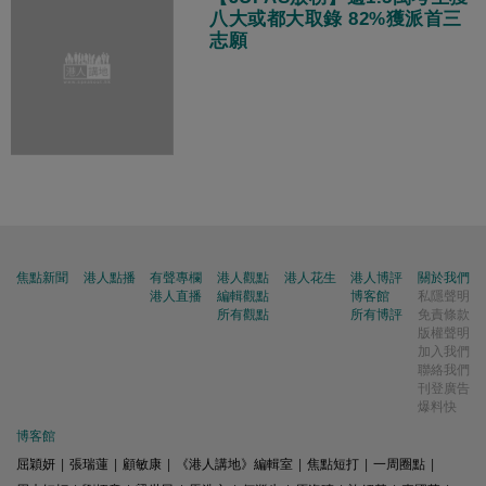
八大或都大取錄 82%獲派首三
志願
焦點新聞
港人點播
有聲專欄
港人觀點
港人花生
港人博評
關於我們
港人直播
編輯觀點
博客館
私隱聲明
所有觀點
所有博評
免責條款
版權聲明
加入我們
聯絡我們
刊登廣告
爆料快
博客館
屈穎妍
|
張瑞蓮
|
顧敏康
|
《港人講地》編輯室
|
焦點短打
|
一周圈點
|