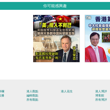
你可能感興趣
【今日網圖】「美」損
【今日網圖
人不利己
人
專欄
港人觀點
港人花生
港人博評
直播
編輯觀點
博客館
所有觀點
所有博評