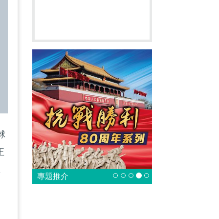
球
正
王
專題推介