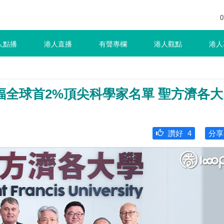
0
人點播
港人直播
有聲專欄
港人觀點
港人
福全球首2%頂尖科學家名單 聖方濟各大
讚好
4
分享