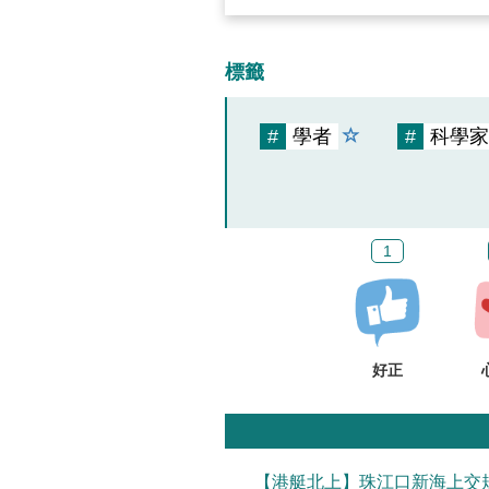
標籤
#
學者
#
科學家
1
好正
【港艇北上】珠江口新海上交