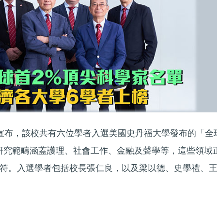
宣布，該校共有六位學者入選美國史丹福大學發布的「全
研究範疇涵蓋護理、社會工作、金融及聲學等，這些領域
符。入選學者包括校長張仁良，以及梁以德、史學禮、