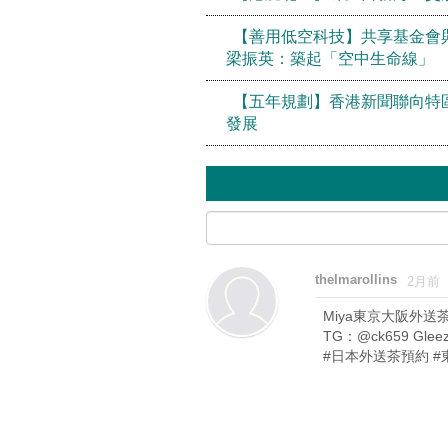
【善用低空科技】共享基金會
梁振英：築起「空中生命線」
【五年規劃】香港新聞聯向特
發展
thelmarollins
2月前
Miya東京大阪外送
TG：@ck659 Glee
#日本外送茶預約 #