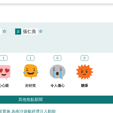
#
張仁良
1
1
0
0
心心眼
好好笑
令人傷心
嬲爆
其他焦點新聞
規實施 為南沙遊艇經濟注入動能