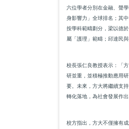
六位學者分別在金融、聲學
身影響力」全球排名；其中
按學科範疇劃分，梁以德於
屬「護理」範疇；邱達民與
校長張仁良教授表示：「方
研並重，並積極推動應用研
要。未來，方大將繼續支持
轉化落地，為社會發展作出
校方指出，方大不僅擁有成