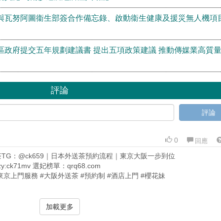
與瓦努阿圖衞生部簽合作備忘錄、啟動衞生健康及援災無人機項
區政府提交五年規劃建議書 提出五項政策建議 推動傳媒業高質
評論
評論
0
回應
茶TG：@ck659｜日本外送茶預約流程｜東京大阪一步到位
zy:ck71mv 選妃榜單：qrq68.com
東京上門服務 #大阪外送茶 #預約制 #酒店上門 #櫻花妹
加載更多