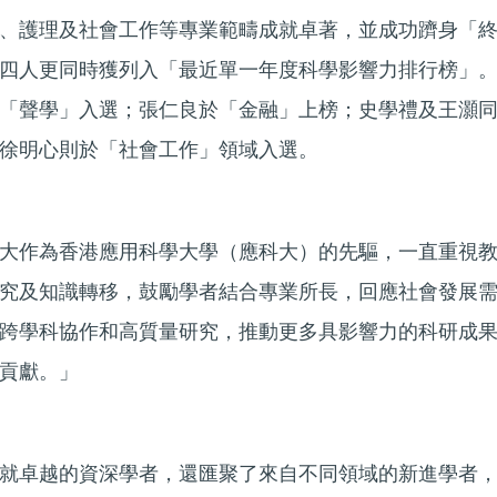
、護理及社會工作等專業範疇成就卓著，並成功躋身「
四人更同時獲列入「最近單一年度科學影響力排行榜」
「聲學」入選；張仁良於「金融」上榜；史學禮及王灝
徐明心則於「社會工作」領域入選。
大作為香港應用科學大學（應科大）的先驅，一直重視
究及知識轉移，鼓勵學者結合專業所長，回應社會發展
跨學科協作和高質量研究，推動更多具影響力的科研成
貢獻。」
就卓越的資深學者，還匯聚了來自不同領域的新進學者