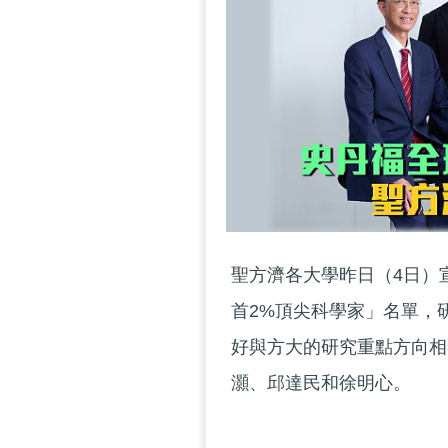
聖方濟各大學昨日（4日）
首2%頂尖科學家」名單，
好與方大的研究重點方向相
灝、邱達民和徐明心。