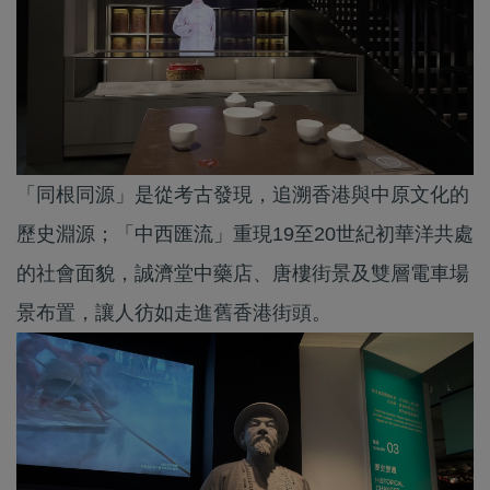
「同根同源」是從考古發現，追溯香港與中原文化的
歷史淵源；「中西匯流」重現19至20世紀初華洋共處
的社會面貌，誠濟堂中藥店、唐樓街景及雙層電車場
景布置，讓人彷如走進舊香港街頭。