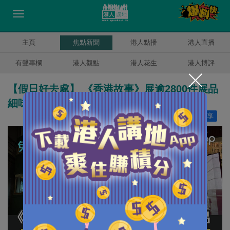
主頁
焦點新聞
港人點播
港人直播
有聲專欄
港人觀點
港人花生
港人博評
【假日好去處】 《香港故事》展逾2800件展品
細味香港變遷
讚好
5
分享