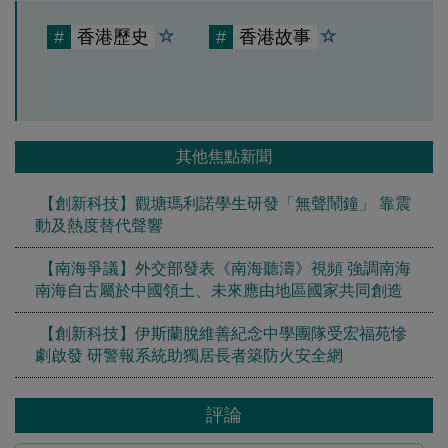
#
香港歷史
#
香港故事
其他焦點新聞
【創新科技】觀塘瑪利諾學生研發「無聲鬧鐘」 靠震
動及熱度替代聲響
【南海爭議】外交部發表《南海聽濤》視頻 強調南海
南海自古屬於中國領土、未來應由地區國家共同創造
【創新科技】伊斯蘭脫維善紀念中學團隊受宏福苑慘
劇啟發 研警報系統助獨居長者築防火安全網
評論