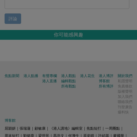
評論
你可能感興趣
焦點新聞
港人點播
有聲專欄
港人觀點
港人花生
港人博評
關於我們
港人直播
編輯觀點
博客館
私隱聲明
所有觀點
所有博評
免責條款
版權聲明
加入我們
聯絡我們
刊登廣告
爆料快
博客館
屈穎妍
|
張瑞蓮
|
顧敏康
|
《港人講地》編輯室
|
焦點短打
|
一周圈點
|
周末短打
|
劉炳章
|
梁世民
|
馬浩文
|
何濼生
|
原姿晴
|
許紹基
|
麥國華
|