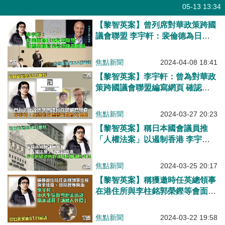
焦點新聞
05-13 13:34
【黎智英案】曾列席對華政策跨國
議會聯盟 李宇軒：裴倫德為日本
反華聯盟引薦金融家布勞德助推制
裁
焦點新聞
2024-04-08 18:41
【黎智英案】李宇軒：曾為對華政
策跨國議會聯盟編寫網頁 確認裴
倫德曾聯絡黎智英
焦點新聞
2024-03-27 20:23
【黎智英案】稱日本國會議員推
「人權法案」以遏制香港 李宇軒
確認曾游說其他日議員支持
焦點新聞
2024-03-25 20:17
【黎智英案】稱獲邀時任英總領事
在港住所與李柱銘郭榮鏗等會面
李宇軒：中大生吳傲雪赴美游說、
晤美議員「講被人性侵」
焦點新聞
2024-03-22 19:58