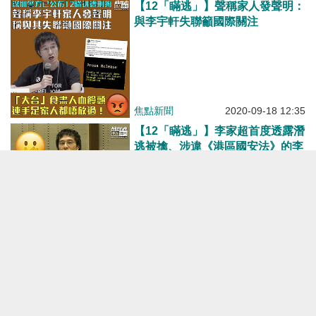
【12「瞞逃」】聲稱家人發聲明：
與李宇軒失聯籲國際關注
焦點新聞
2020-09-18 12:35
【12「瞞逃」】李家超首度透露潛
逃被擒、涉違《港區國安法》的李
宇軒 原來同時涉「無牌管有彈藥
罪」
焦點新聞
2020-09-14 16:01
沒有更多了