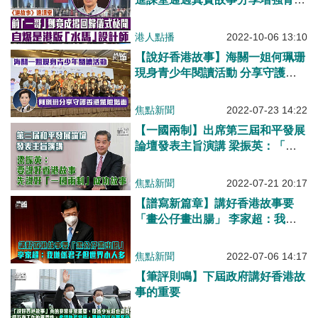
年國民意識 前「一哥」鄧竟成分
享籌備97年主權移交儀式秘聞、自
港人點播
2022-10-06 13:10
爆是港版「水馬」設計師
【說好香港故事】海關一姐何珮珊
現身青少年閱讀活動 分享守護香
港驚險場面
焦點新聞
2022-07-23 14:22
【一國兩制】出席第三屆和平發展
論壇發表主旨演講 梁振英：「一
國兩制」在香港成功實踐是客觀事
實、說好香港故事先說好「一國兩
焦點新聞
2022-07-21 20:17
制」成功故事
【譜寫新篇章】講好香港故事要
「畫公仔畫出腸」 李家超：我哋
係君子但世界小人多
焦點新聞
2022-07-06 14:17
【筆評則鳴】下屆政府講好香港故
事的重要