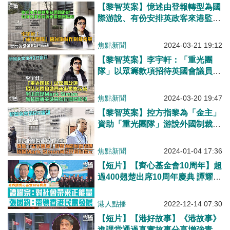
【黎智英案】憶述由登報轉型為國
際游說、有份安排英政客來港監察
區選 李宇軒：「重光團隊」曾討
論製作制裁名單
焦點新聞
2024-03-21 19:12
【黎智英案】李宇軒：「重光團
隊」以眾籌款項招待英國會議員來
港視察示威 半山首見Mark Simon
獲拉線晤美議員進行國際游說
焦點新聞
2024-03-20 19:47
【黎智英案】控方指黎為「金主」
資助「重光團隊」游說外國制裁香
港 10年間透過Mark Simon向泛民
共捐近億港元
焦點新聞
2024-01-04 17:36
【短片】【齊心基金會10周年】超
過400翹楚出席10周年慶典 譚耀
宗：對社會帶來正能量、告知準確
訊息 張國鈞：做好角色、帶領香
港人點播
2022-12-14 07:30
港民意發展
【短片】【港好故事】《港故事》
進課堂通過真實故事分享增強青少