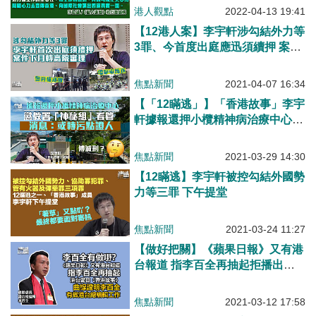
港人觀點
2022-04-13 19:41
【12港人案】李宇軒涉勾結外力等
3罪、今首度出庭應迅須續押 案件
下月轉高院審理
焦點新聞
2021-04-07 16:34
【「12瞞逃」】「香港故事」李宇
軒據報還押小欖精神病治療中心
傳由懲教署「神秘組」高設防看
管、或轉污點證人
焦點新聞
2021-03-29 14:30
【12瞞逃】李宇軒被控勾結外國勢
力等三罪 下午提堂
焦點新聞
2021-03-24 11:27
【做好把關】《蘋果日報》又有港
台報道 指李百全再抽起拒播出
《香港故事》、曲線證明李百全有
做好廣播處長工作
焦點新聞
2021-03-12 17:58