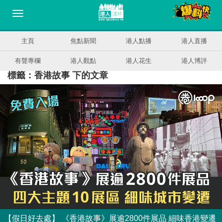
主頁
焦點新聞
港人點播
港人直播
有聲專欄
港人觀點
港人花生
港人博評
標籤：香港故事 下的文章
【假日好去處】 《香港故事》展逾2800件展品 細味香港變遷