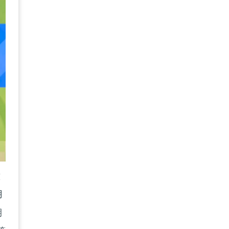
意
月
期