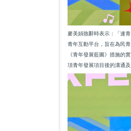
麥美娟致辭時表示：「連青
青年互動平台，旨在為民青
《青年發展藍圖》措施的實
項青年發展項目後的溝通及