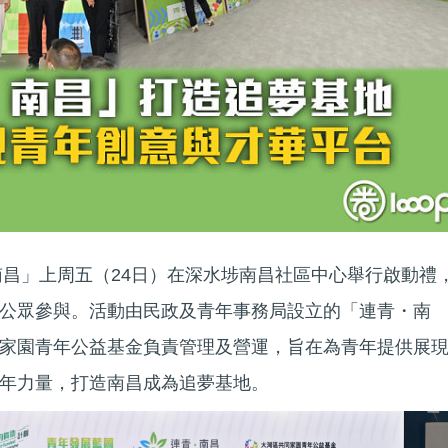
・南昌」上周五（24日）在深水埗南昌社區中心舉行啟動禮
公眾參與。活動由民政及青年事務局設立的「連青・南
家園青年公益基金負責管理及營運，旨在為青年提供展
年力量，打造南昌成為追夢基地。