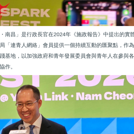
・南昌」是行政長官在2024年《施政報告》中提出的實
局「連青人網絡」會員提供一個持續互動的匯聚點，作
踐基地，以加強政府和青年發展委員會與青年人在參與
協作。