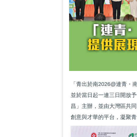
「青出於南2026@連青
並於當日起一連三日開放予
昌」主辦，並由大灣區共同
創意與才華的平台，凝聚青