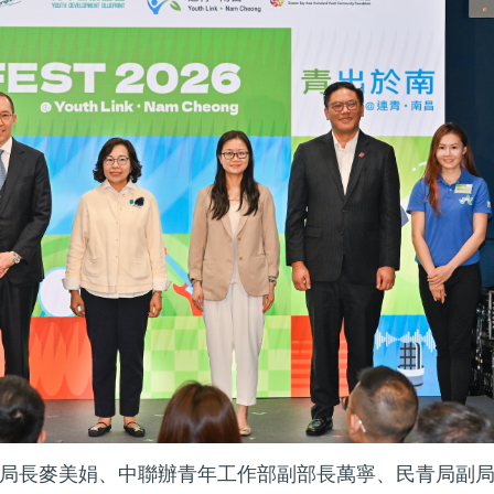
局長麥美娟、中聯辦青年工作部副部長萬寧、民青局副