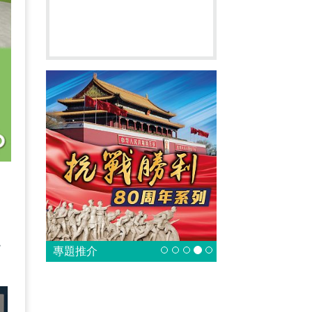
，
現
專題推介