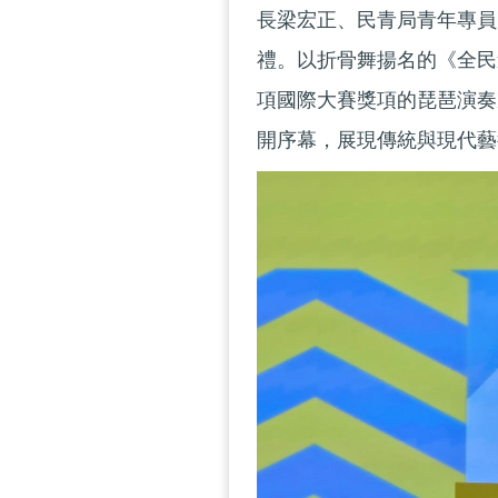
長梁宏正、民青局青年專員
禮。以折骨舞揚名的《全民造
項國際大賽獎項的琵琶演奏
開序幕，展現傳統與現代藝