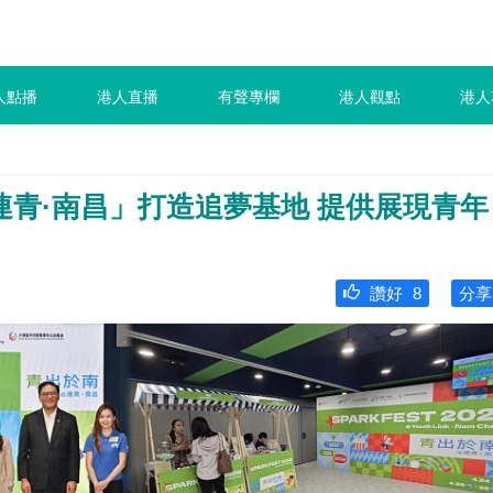
人點播
港人直播
有聲專欄
港人觀點
港人
青·南昌」打造追夢基地 提供展現青年
讚好
8
分享