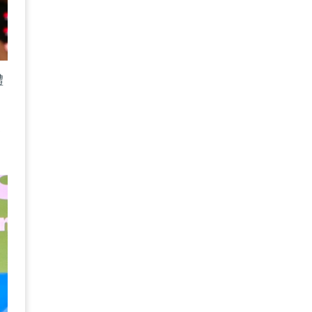
體
為
各