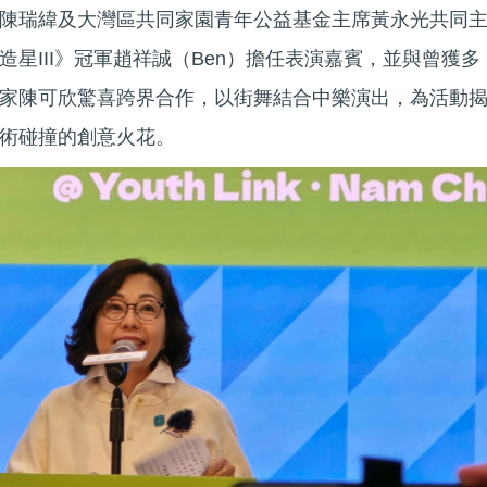
陳瑞緯及大灣區共同家園青年公益基金主席黃永光共同
星III》冠軍趙祥誠（Ben）擔任表演嘉賓，並與曾獲多
家陳可欣驚喜跨界合作，以街舞結合中樂演出，為活動
術碰撞的創意火花。