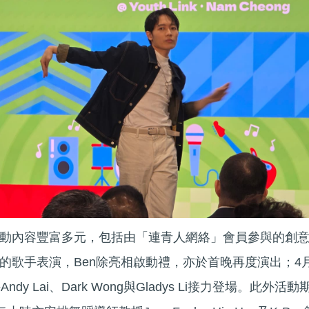
動內容豐富多元，包括由「連青人網絡」會員參與的創
的歌手表演，Ben除亮相啟動禮，亦於首晚再度演出；4
y Lai、Dark Wong與Gladys Li接力登場。此外活動