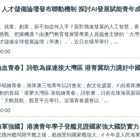
人才儲備論壇發布聯動機制 探討AI發展賦能青年
、就業、創業，卻不知從何入手？面對飛速發展的人工智慧，青
挑戰、把握機遇？由澳門教育發展暨專業人員協會主辦的「大灣
才儲備全球發展論壇（琴澳）」，近日在橫琴舉行，...
00:00
熱血青春】詩歌為媒連接大灣區 港青冀助力講好中
，筆硯繪青春，港珠澳三地青年以詩會友，創文化盛宴。// 由港珠
創的首屆「逐夢大灣區·筆硯繪青春」詩歌薈，日前在珠海高新
「天帆競航」觀景平台舉行。這場青春盛會以「...
30:00
海軍強國】港澳青年學子登艦見證國家強大國防實力
觀完贛州艦同開平艦之後，都感受到國家嘅強大。// 今年是人民海