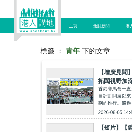
主頁
焦點新聞
港
標籤 ：
青年
下的文章
【增廣見聞】
拓闊視野加
香港賽馬會一直
自計劃開展以來
劃的推行。繼過
2026-08-05 14:
【短片】【