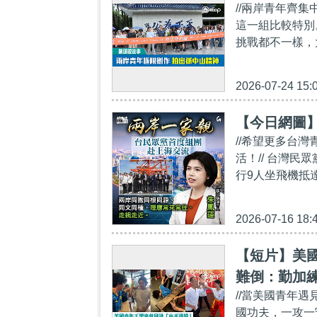
//兩岸青年齊
這一組比較特別
挑戰都不一樣，
2026-07-24 15:
【今日網圖
//希望更多台
活！// 台灣
行9人坐飛機抵達
2026-07-16 18:
【短片】美
難倒：勤加
//當美國青年
國功夫，一攻一