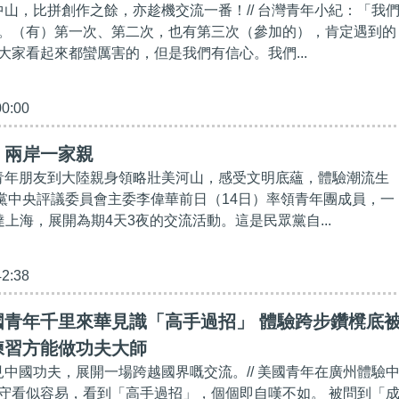
集中山，比拼創作之餘，亦趁機交流一番！// 台灣青年小紀：「我
。（有）第一次、第二次，也有第三次（參加的），肯定遇到的
大家看起來都蠻厲害的，但是我們有信心。我們...
00:00
】兩岸一家親
灣青年朋友到大陸親身領略壯美河山，感受文明底蘊，體驗潮流生
民眾黨中央評議委員會主委李偉華前日（14日）率領青年團成員，一
上海，展開為期4天3夜的交流活動。這是民眾黨自...
42:38
國青年千里來華見識「高手過招」 體驗跨步鑽櫈底
練習方能做功夫大師
遇見中國功夫，展開一場跨越國界嘅交流。// 美國青年在廣州體驗
守看似容易，看到「高手過招」，個個即自嘆不如。 被問到「