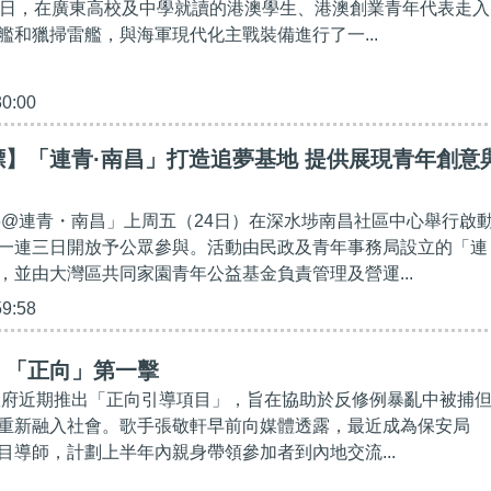
近日，在廣東高校及中學就讀的港澳學生、港澳創業青年代表走入
艦和獵掃雷艦，與海軍現代化主戰裝備進行了一...
30:00
】「連青·南昌」打造追夢基地 提供展現青年創意
26@連青・南昌」上周五（24日）在深水埗南昌社區中心舉行啟
一連三日開放予公眾參與。活動由民政及青年事務局設立的「連
，並由大灣區共同家園青年公益基金負責管理及營運...
59:58
】「正向」第一擊
// 政府近期推出「正向引導項目」，旨在協助於反修例暴亂中被捕
重新融入社會。歌手張敬軒早前向媒體透露，最近成為保安局
目導師，計劃上半年內親身帶領參加者到內地交流...