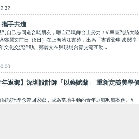
12:32
】攜手共進
年找到自己志同道合嘅朋友，喺自己嘅舞台上努力！// 率團到訪大
席鄭麗文前日（8日）在上海濱江書苑，出席「書香聚申城 閱享
年文化交流活動。鄭麗文在與現場台青交流互動...
00:00
青年返鄉】深圳設計師「以藝賦蘭」 重新定義美學
的前沿設計理念帶回家鄉，成為當地生動的青年返鄉興鄉案例。//
深圳打拼多年的陳斐毅然放棄城市生活，回到韶關翁源家鄉創業。
計經驗，與家鄉的蘭花產業相結合，開創出一條與...
30:00