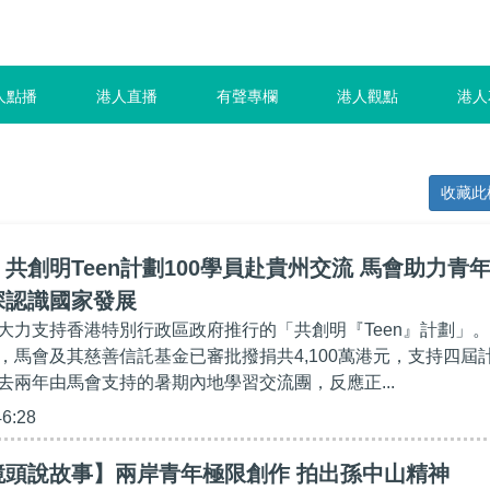
人點播
港人直播
有聲專欄
港人觀點
港人
收藏此
共創明Teen計劃100學員赴貴州交流 馬會助力青
深認識國家發展
大力支持香港特別行政區政府推行的「共創明『Teen』計劃」。
，馬會及其慈善信託基金已審批撥捐共4,100萬港元，支持四屆
去兩年由馬會支持的暑期內地學習交流團，反應正...
46:28
鏡頭說故事】兩岸青年極限創作 拍出孫中山精神