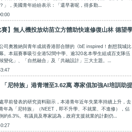
？」，美國青年紛紛表示：「還早著呢，得多勤...
00:00
比賽】無人機投放幼苗立方體助快速修復山林 德望
司奧雅納與青年成就香港部合辦的《bE inspired！創想我城比
幕。本屆賽事吸引全港52間中學、逾320名本學生組成百支隊伍
候變化」、「自然融合」及「共融設計」三大主題。...
33:47
「尼特族」港青增至3.62萬 專家倡加強AI培訓助
處早前發表的研究資料顯示，本港青年近年失業率持續上升，去
萬名青年為「尼特族」（NEET，即不升學、不就業、不進修），佔
約6.3%。有議員及專家認為，政府支援就業的計劃仍...
40:27