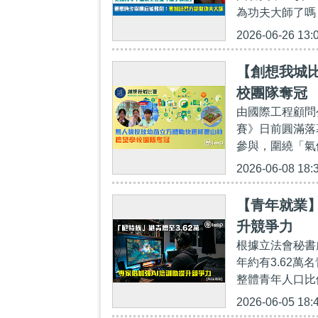
為功夫大師了嗎
2026-06-26 13:
【創想我城
校團隊奪冠
由國際工程顧問公
賽》日前圓滿落
參與，圍繞「氣
2026-06-08 18:
【青年就業】
升競爭力
根據立法會秘書
年約有3.62
整體青年人口比例
2026-06-05 18: