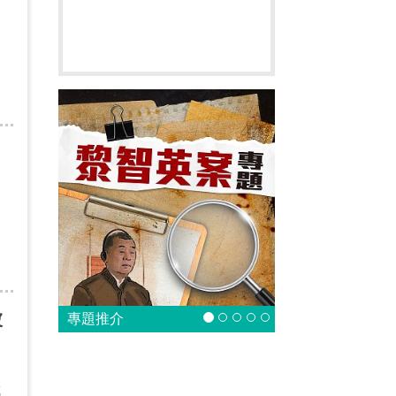
們
被
專題推介
中
成