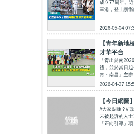
成立77周年。
軍港，登上護衛
2026-05-04 07:
【青年新地標
才華平台
「青出於南20
禮，並於當日起
青・南昌」主辦
2026-04-27 15:
【今日網圖
//大家點睇？
未被起訴的人士
「正向引導」項