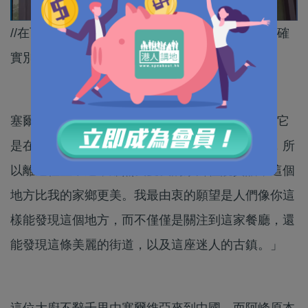
//在百年嶺南老宅裡面，品嚐到地中海飲食文化，確
實別有一番風味。//
塞爾維亞籍廚師Bojan說：「這裡大不相同，珠海它
是在海邊，對吧？我的家鄉在丘陵地帶的森林里，所
以離這裡並不近，雖然我愛我的家鄉但說實話，這個
地方比我的家鄉更美。我最由衷的願望是人們像你這
樣能發現這個地方，而不僅僅是關注到這家餐廳，還
能發現這條美麗的街道，以及這座迷人的古鎮。」
這位大廚不辭千里由塞爾維亞來到中國，而阿峰原本