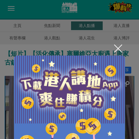
主頁
焦點新聞
港人點播
港人直播
有聲專欄
港人觀點
港人花生
港人博評
【短片】【活化傳承】塞爾維亞大廚遇上唐家
古鎮 中西古今交融譜視覺味蕾盛宴
讚好
15
分享