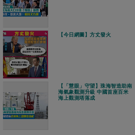
【今日網圖】方丈發火
【「慧眼」守望】珠海智造助南
海氣象觀測升級 中國首座百米
海上觀測塔落成