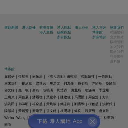
焦點新聞
港人點播
有聲專欄
港人觀點
港人花生
港人博評
關於我們
港人直播
編輯觀點
博客館
私隱聲明
所有觀點
所有博評
免責條款
版權聲明
加入我們
聯絡我們
刊登廣告
爆料快
博客館
屈穎妍
|
張瑞蓮
|
顧敏康
|
《港人講地》編輯室
|
焦點短打
|
一周圈點
|
周末短打
|
劉炳章
|
梁世民
|
馬浩文
|
何濼生
|
原姿晴
|
許紹基
|
麥國華
|
郭文緯
|
錢一帆
|
秦島
|
胡曉明
|
周浩鼎
|
田北辰
|
鄔滿海
|
季霆剛
|
王惠貞
|
周伯展
|
潘麗瓊
|
葉慶寧
|
陳建強
|
馬恩國
|
周全浩
|
方舟
|
洪為民
|
鄧淑明
|
楊全盛
|
黃均瑜
|
錢志庸
|
劉國勳
|
柯創盛
|
洪錦鉉
|
陸頌雄
|
黃麗芳
|
嚴建平
|
甘文鋒
|
杜礎圻
|
健良
|
聶廣男
|
盧展常
|
Winter Wong
|
K2
|
梁文新
|
羅崑
|
姚銘
|
陳志豪
|
精選文章
|
林奮強
|
囍雨