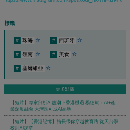
標籤
#
珠海
#
西班牙
#
嶺南
#
美食
#
塞爾維亞
更多點播
【短片】專家剖析AI熱潮下香港機遇 楊德斌：AI+產
業深度融合 大灣區可成AI高地
【短片】【香港記憶】館長帶你穿越教育路 從天台學
校到AI課堂