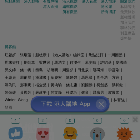
焦點新聞
港人點播
有聲專欄
港人觀點
港人花生
港人博評
關於我們
港人直播
編輯觀點
博客館
私隱聲明
所有觀點
所有博評
免責條款
版權聲明
加入我們
聯絡我們
刊登廣告
爆料快
博客館
屈穎妍
|
張瑞蓮
|
顧敏康
|
《港人講地》編輯室
|
焦點短打
|
一周圈點
|
周末短打
|
劉炳章
|
梁世民
|
馬浩文
|
何濼生
|
原姿晴
|
許紹基
|
麥國華
|
郭文緯
|
錢一帆
|
秦島
|
胡曉明
|
周浩鼎
|
田北辰
|
鄔滿海
|
季霆剛
|
王惠貞
|
周伯展
|
潘麗瓊
|
葉慶寧
|
陳建強
|
馬恩國
|
周全浩
|
方舟
|
洪為民
|
鄧淑明
|
楊全盛
|
黃均瑜
|
錢志庸
|
劉國勳
|
柯創盛
|
洪錦鉉
|
陸頌雄
|
黃麗芳
|
嚴建平
|
甘文鋒
|
杜礎圻
|
健良
|
聶廣男
|
盧展常
|
Winter Wong
|
K2
|
梁文新
|
羅崑
|
姚銘
|
陳志豪
|
精選文章
|
林奮強
|
囍雨
© 港人講地
4
2
0
0
0
電郵: speakout@speakout.hk
傳真: 85228041301