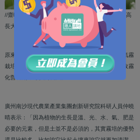
//齋呼吸都會「肥」、植物不用扎根泥土都可以快高
長大，中國的農業科技真係顛覆想像！//
原來齋呼吸都會「肥」，溫室種植的蜜瓜，採用氣霧
栽培技術，不用扎根泥土，依靠外露的根系，吸收霧
化營養劑即可快高長大。
廣州南沙現代農業產業集團創新研究院科研人員仲曉
晴表示：「因為植物的生長是溫、光、水、氣、肥是
必要的元素，但是土並不是必須的，其實霧培的優勢
還是比較多，比如說它比起土壤來說它就更加清潔，