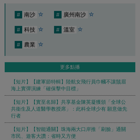
#
南沙
#
廣州南沙
#
科技
#
溫室
#
農業
更多點播
【短片】【建軍節特輯】陸航女飛行員巾幗不讓鬚眉
海上實彈演練「確保擊中目標」
【短片】【實至名歸】共享基金陳英凝獲頒「全球公
共衞生及人道醫學教授席」：此科全球少有 願意做先
行者
【短片】【智能通關】珠海兩大口岸推「刷臉」通關
市民、遊客大讚：省時又方便