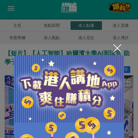
主頁
焦點新聞
港人點播
港人直播
有聲專欄
港人觀點
港人花生
港人博評
【短片】【人工智能】哈爾濱大學AI面試官 助
學子訂造「求職良方」
讚好
2
分享