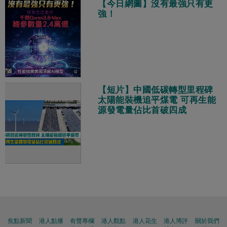
【今日網圖】沒有最強只有更
強！
【短片】中國低碳轉型里程碑
太陽能裝機追平煤電 可再生能
源發電量佔比首破四成
焦點新聞
港人點播
有聲專欄
港人觀點
港人花生
港人博評
關於我們