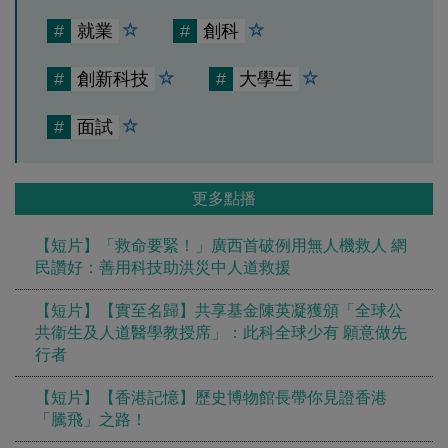
#
就業
#
創科
#
創新科技
#
大學生
#
面試
更多點播
【短片】「救命要緊！」廣西首破例用無人機救人 網
民讚好：善用科技助洪災中人道救援
【短片】【實至名歸】共享基金陳英凝獲頒「全球公
共衞生及人道醫學教授席」：此科全球少有 願意做先
行者
【短片】【香港記憶】歷史博物館長帶你見證香港
「騰飛」之路！