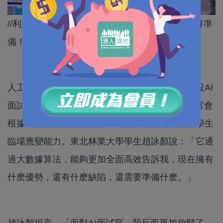
//利用AI模擬面試同分析CV，幫學生未來搵工做好準
備！//
人工智能發展一日千里，哈爾濱東北林業大學增設AI
面試模擬區，為學生未來就業做好準備，AI面試官會
根據「應聘者」的簡歷，生成個性化問題，訓練學生
臨場應變能力。東北林業大學學生趙詠顏說：「​它通
過大數據算法，能夠更加全面高效告訴我，現在擁有
什麽優勢，還有什麽缺陷，還需要準備什麽。」
趙詠顏坦言，「面對AI面試官，我反而更加放鬆了，