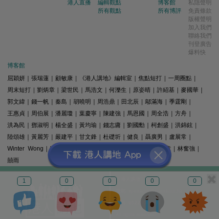
港人直播
編輯觀點
博客館
私隱聲明
所有觀點
所有博評
免責條款
版權聲明
加入我們
聯絡我們
刊登廣告
爆料快
博客館
屈穎妍
|
張瑞蓮
|
顧敏康
|
《港人講地》編輯室
|
焦點短打
|
一周圈點
|
周末短打
|
劉炳章
|
梁世民
|
馬浩文
|
何濼生
|
原姿晴
|
許紹基
|
麥國華
|
郭文緯
|
錢一帆
|
秦島
|
胡曉明
|
周浩鼎
|
田北辰
|
鄔滿海
|
季霆剛
|
王惠貞
|
周伯展
|
潘麗瓊
|
葉慶寧
|
陳建強
|
馬恩國
|
周全浩
|
方舟
|
洪為民
|
鄧淑明
|
楊全盛
|
黃均瑜
|
錢志庸
|
劉國勳
|
柯創盛
|
洪錦鉉
|
陸頌雄
|
黃麗芳
|
嚴建平
|
甘文鋒
|
杜礎圻
|
健良
|
聶廣男
|
盧展常
|
Winter Wong
|
K2
|
梁文新
|
羅崑
|
姚銘
|
陳志豪
|
精選文章
|
林奮強
|
囍雨
© 港人講地
1
0
0
0
0
電郵: speakout@speakout.hk
傳真: 85228041301
All rights reserved.