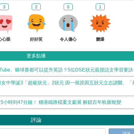
3
2
0
1
心心眼
好好笑
令人傷心
嬲爆
更多點播
Tube、睇球賽都可以提升英語？5位DSE狀元親授語文學習要訣
男女中學誕3「超級狀元」2狀元 因一個原因五狀元立志讀醫、「
5小時到47分鐘！ 穗港鐵路檔案文獻展 解鎖百年軌脈蛻變
評論
評論