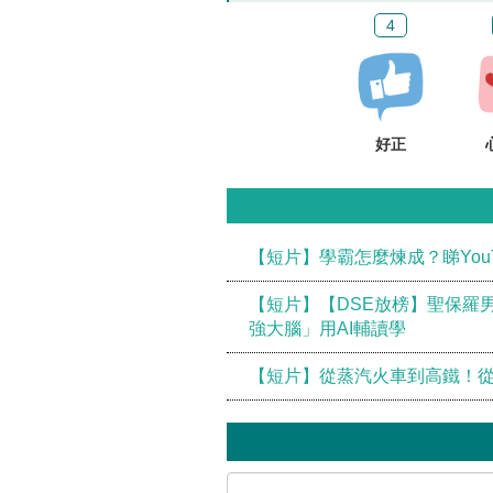
4
好正
【短片】學霸怎麼煉成？睇You
【短片】【DSE放榜】聖保羅
強大腦」用AI輔讀學
【短片】從蒸汽火車到高鐵！從