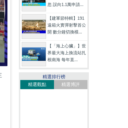
忽 誤向1.1萬申請...
【建軍節特輯】191
遠箱火實彈射擊首公
開 數分鐘切換模...
【「海上心臟」】世
界最大海上換流站扎
根南海 每年直...
正
精選排行榜
精選觀點
精選博評