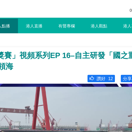
0
人點播
港人直播
有聲專欄
港人觀點
港人
獎賽」視頻系列EP 16–自主研發「國之
領海
讚好
12
分享