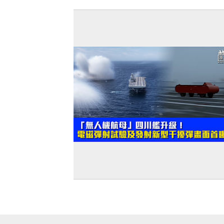
【短片】中國低碳轉型里程碑 太陽能裝
平煤電 可再生能源發電量佔比首破四成
【建軍節特輯】「無人機航母」四川艦
級！電磁彈射試驗及發射新型干擾彈畫面
光