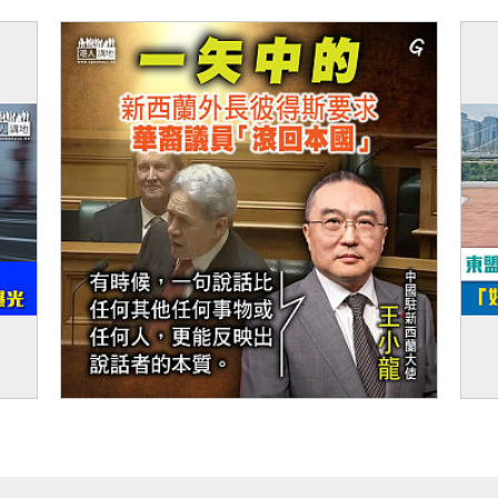
機追
【建軍節特輯】新一代「機械狼」搭載火箭
【
筒搶灘 人機協同作戰新突破
翻
升
【今日網圖】一矢中的
【
首曝
及
借