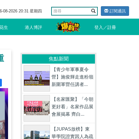
6-08-2026 20:31 星期四
訂閱通訊
花生
港人博評
登入／註冊
重
焦點新聞
【青少年軍事夏令
營】施俊輝走進粉嶺
新圍軍營任講者...
【名家匯聚】「今朝
更好看」名家作品展
會展揭幕 齊白...
【JUPAS放榜】東
華學院證實因人為疏