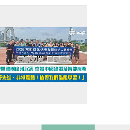
短片】宇樹四足機械人征服「全地形」！
山越嶺如履平地、最大載重達150公斤
短片】東盟媒體團廣州取經 盛讚中國綠電
智能農業 「好先進、非常驚豔！值得我們
鑑學習！」