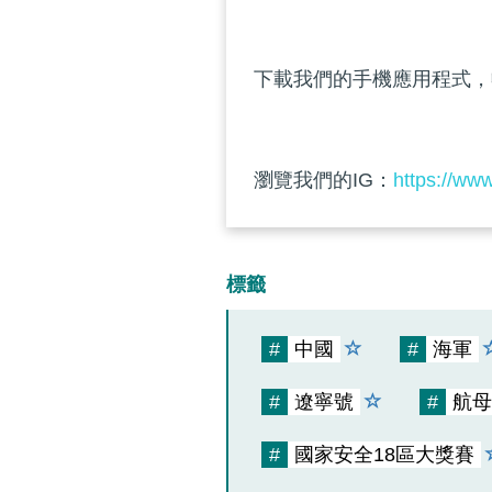
下載我們的手機應用程式，
瀏覽我們的IG：
https://ww
標籤
#
中國
#
海軍
#
遼寧號
#
航母
#
國家安全18區大獎賽