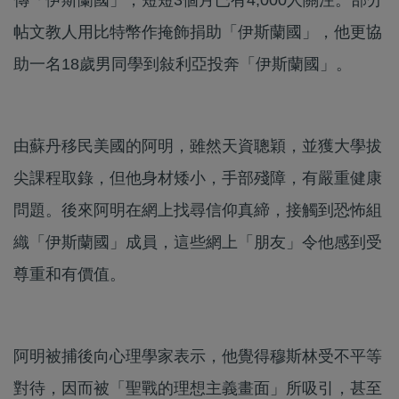
帖文教人用比特幣作掩飾捐助「伊斯蘭國」，他更協
助一名18歲男同學到敍利亞投奔「伊斯蘭國」。
由蘇丹移民美國的阿明，雖然天資聰穎，並獲大學拔
尖課程取錄，但他身材矮小，手部殘障，有嚴重健康
問題。後來阿明在網上找尋信仰真締，接觸到恐怖組
織「伊斯蘭國」成員，這些網上「朋友」令他感到受
尊重和有價值。
阿明被捕後向心理學家表示，他覺得穆斯林受不平等
對待，因而被「聖戰的理想主義畫面」所吸引，甚至