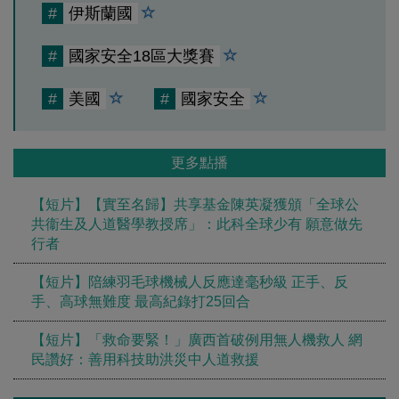
#
伊斯蘭國
#
國家安全18區大獎賽
#
美國
#
國家安全
更多點播
【短片】【實至名歸】共享基金陳英凝獲頒「全球公
共衞生及人道醫學教授席」：此科全球少有 願意做先
行者
【短片】陪練羽毛球機械人反應達毫秒級 正手、反
手、高球無難度 最高紀錄打25回合
【短片】「救命要緊！」廣西首破例用無人機救人 網
民讚好：善用科技助洪災中人道救援