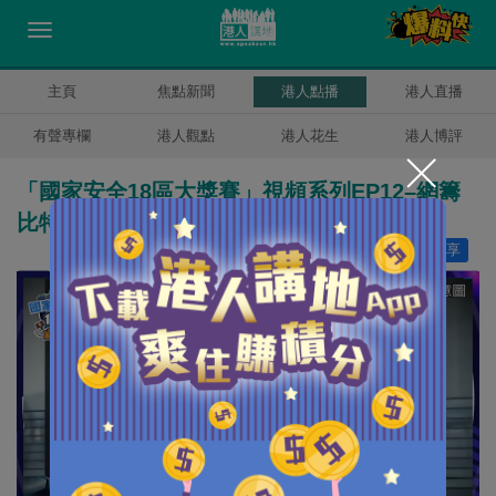
主頁
焦點新聞
港人點播
港人直播
有聲專欄
港人觀點
港人花生
港人博評
「國家安全18區大獎賽」視頻系列EP12–網籌
比特幣助恐怖分子 美國青年罪成判囚
讚好
5
分享