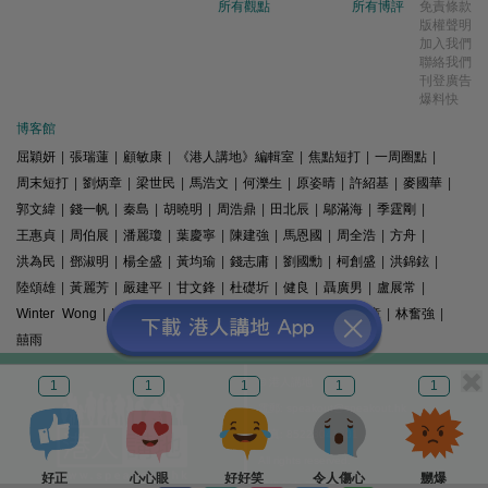
所有觀點
所有博評
免責條款
版權聲明
加入我們
聯絡我們
刊登廣告
爆料快
博客館
屈穎妍
|
張瑞蓮
|
顧敏康
|
《港人講地》編輯室
|
焦點短打
|
一周圈點
|
周末短打
|
劉炳章
|
梁世民
|
馬浩文
|
何濼生
|
原姿晴
|
許紹基
|
麥國華
|
郭文緯
|
錢一帆
|
秦島
|
胡曉明
|
周浩鼎
|
田北辰
|
鄔滿海
|
季霆剛
|
王惠貞
|
周伯展
|
潘麗瓊
|
葉慶寧
|
陳建強
|
馬恩國
|
周全浩
|
方舟
|
洪為民
|
鄧淑明
|
楊全盛
|
黃均瑜
|
錢志庸
|
劉國勳
|
柯創盛
|
洪錦鉉
|
陸頌雄
|
黃麗芳
|
嚴建平
|
甘文鋒
|
杜礎圻
|
健良
|
聶廣男
|
盧展常
|
Winter Wong
|
K2
|
梁文新
|
羅崑
|
姚銘
|
陳志豪
|
精選文章
|
林奮強
|
囍雨
© 港人講地
1
1
1
1
1
電郵: speakout@speakout.hk
傳真: 85228041301
All rights reserved.
好正
心心眼
好好笑
令人傷心
嬲爆
版權所有 不得轉載