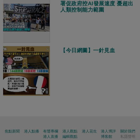
署促政府控AI發展速度 憂超出
人類控制能力範圍
【今日網圖】一針見血
焦點新聞
港人點播
有聲專欄
港人觀點
港人花生
港人博評
關於我們
港人直播
編輯觀點
博客館
私隱聲明