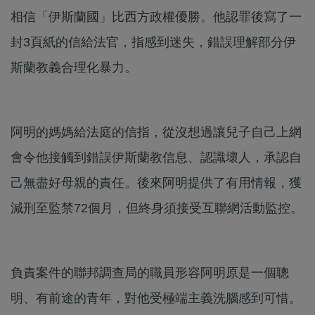
相信「伊斯蘭國」比西方政權優勝。他認罪後寫了一
封3頁紙的信給法官，指感到迷失，錯誤理解部分伊
斯蘭教義合理化暴力。
阿明的媽媽給法庭的信指，從沒想過讓兒子自己上網
會令他接觸到錯誤伊斯蘭教信息、認識壞人，承認自
己無盡好母親的責任。後來阿明提供了有用情報，獲
減刑至監禁72個月，但終身須接受互聯網活動監控。
負責案件的聯邦調查局的職員形容阿明原是一個聰
明、有前途的青年，對他受極端主義洗腦感到可惜。