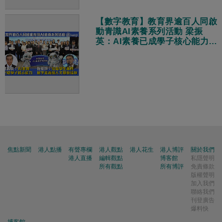
【數字教育】教育界逾百人同啟
動青識AI素養系列活動 梁振
英：AI素養已成學子核心能力
施俊輝：培育學生兼具數字素養
和人文關懷精神
焦點新聞
港人點播
有聲專欄
港人觀點
港人花生
港人博評
關於我們
港人直播
編輯觀點
博客館
私隱聲明
所有觀點
所有博評
免責條款
版權聲明
加入我們
聯絡我們
刊登廣告
爆料快
博客館