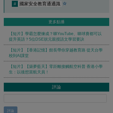
#
國家安全教育通通識
更多點播
【短片】學霸怎麼煉成？睇YouTube、睇球賽都可以
提升英語？5位DSE狀元親授語文學習要訣
【短片】【香港記憶】館長帶你穿越教育路 從天台學
校到AI課堂
【短片】【築夢藍天】零距離接觸航空科普 香港小學
生：以後想當航天員！
評論
評論