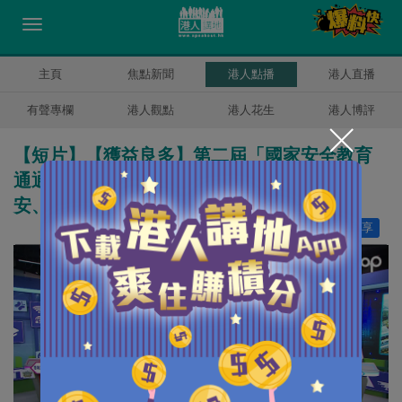
主頁
焦點新聞
港人點播
港人直播
有聲專欄
港人觀點
港人花生
港人博評
【短片】【獲益良多】第二屆「國家安全教育
通通識」校際挑戰賽圓滿收官 玩比賽、學國
安、了解國情 啟發同學追航天夢、自主學習
讚好
17
分享