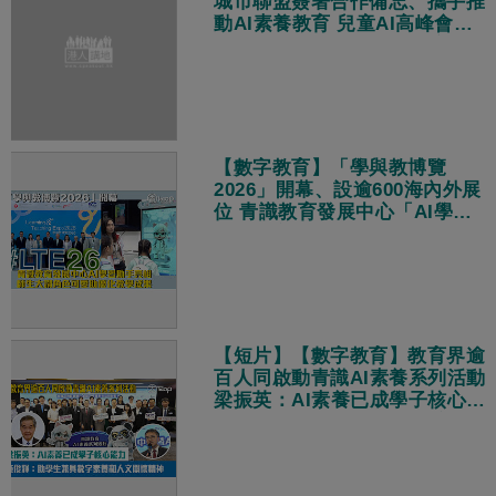
城市聯盟簽署合作備忘、攜手推
動AI素養教育 兒童AI高峰會上
學生倡跨代共融 張瑞蓮：善用
AI化解數字鴻溝
【數字教育】「學與教博覽
2026」開幕、設逾600海內外展
位 青識教育發展中心「AI學習
助手」亮相、師生大讚角色可愛
助優化教學成果
【短片】【數字教育】教育界逾
百人同啟動青識AI素養系列活動
梁振英：AI素養已成學子核心能
力 施俊輝：助學生兼具數字素
養和人文關懷精神