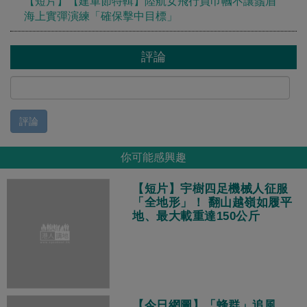
【短片】【建軍節特輯】陸航女飛行員巾幗不讓鬚眉
海上實彈演練「確保擊中目標」
評論
評論
你可能感興趣
【短片】宇樹四足機械人征服
「全地形」！ 翻山越嶺如履平
地、最大載重達150公斤
【今日網圖】「蜂群」追風