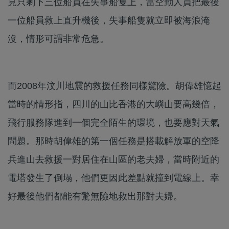
見只剩下三位船員在失事船隻上，當空勤人員把最後
一位船員救上直升機後，失事船隻就立即被海浪淹
沒，情形可謂非常危急。
而2008年汶川地震的救援任務同樣驚險。胡偉雄憶起
當時的情形指，四川的山比香港的大嶼山要高幾倍，
飛行服務隊進到一個完全陌生的環境，也要應對天氣
問題。那時胡偉雄的第一個任務是搭載解放軍的空降
兵進山去救援一對居住在山區的老夫婦，當時附近的
電塔發生了倒塌，他們更因此差點就撞到電線上。幸
好最後他們都能有驚無險地救出那對夫婦。