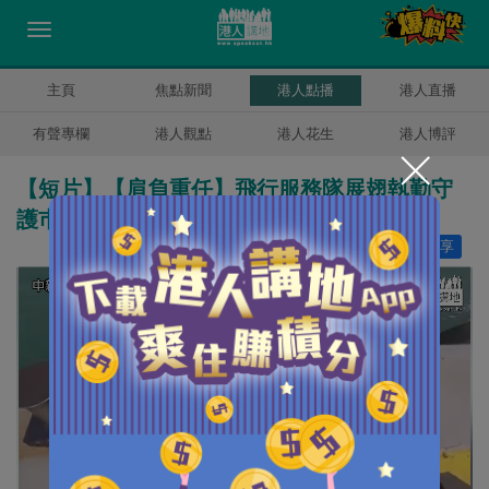
主頁
焦點新聞
港人點播
港人直播
有聲專欄
港人觀點
港人花生
港人博評
【短片】【肩負重任】飛行服務隊展翅執勤守
護巿民 總監胡偉雄難忘拯救經歷
讚好
6
分享