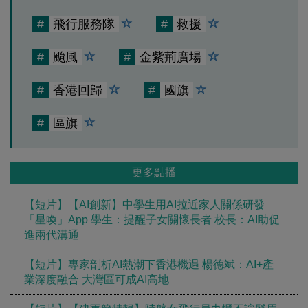
#
飛行服務隊
#
救援
#
颱風
#
金紫荊廣場
#
香港回歸
#
國旗
#
區旗
更多點播
【短片】【AI創新】中學生用AI拉近家人關係研發
「星喚」App 學生：提醒子女關懷長者 校長：AI助促
進兩代溝通
【短片】專家剖析AI熱潮下香港機遇 楊德斌：AI+產
業深度融合 大灣區可成AI高地