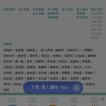
焦點新聞
港人點播
有聲專欄
港人觀點
港人花生
港人博評
關於我們
港人直播
編輯觀點
博客館
私隱聲明
所有觀點
所有博評
免責條款
版權聲明
加入我們
聯絡我們
刊登廣告
爆料快
博客館
屈穎妍
|
張瑞蓮
|
顧敏康
|
《港人講地》編輯室
|
焦點短打
|
一周圈點
|
周末短打
|
劉炳章
|
梁世民
|
馬浩文
|
何濼生
|
原姿晴
|
許紹基
|
麥國華
|
郭文緯
|
錢一帆
|
秦島
|
胡曉明
|
周浩鼎
|
田北辰
|
鄔滿海
|
季霆剛
|
王惠貞
|
周伯展
|
潘麗瓊
|
葉慶寧
|
陳建強
|
馬恩國
|
周全浩
|
方舟
|
洪為民
|
鄧淑明
|
楊全盛
|
黃均瑜
|
錢志庸
|
劉國勳
|
柯創盛
|
洪錦鉉
|
陸頌雄
|
黃麗芳
|
嚴建平
|
甘文鋒
|
杜礎圻
|
健良
|
聶廣男
|
盧展常
|
Winter Wong
|
K2
|
梁文新
|
羅崑
|
姚銘
|
陳志豪
|
精選文章
|
林奮強
|
囍雨
© 港人講地
2
2
2
0
0
電郵: speakout@speakout.hk