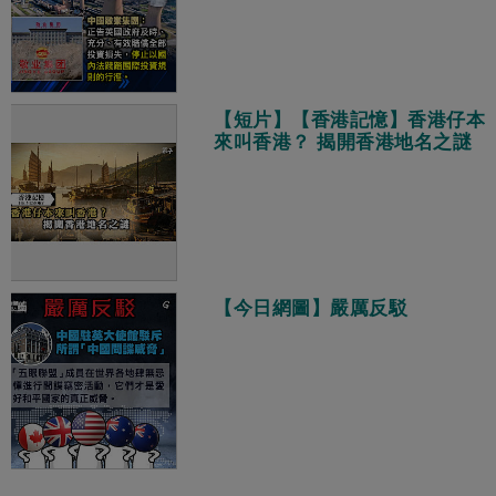
【短片】【香港記憶】香港仔本
來叫香港？ 揭開香港地名之謎
【今日網圖】嚴厲反駁