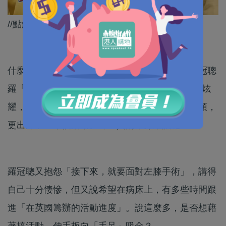
//點解羅冠聰唔去關心一下移英「手足」嘅？//
什麼叫「堅離地」？講的當然是國安通緝逃犯羅冠聰
羅「博士」的生活了！他早前又在Facebook發帖炫
耀，自己一個月去了洛彬磯、台北、費城、華盛頓，
更出席了三十個活動。嘩！真的十分耀眼呢！
羅冠聰又抱怨「接下來，就要面對左膝手術」，講得
自己十分悽慘，但又說希望在病床上，有多些時間跟
進「在英國籌辦的活動進度」。說這麼多，是否想藉
著搞活動，伸手板向「手足」吸金？