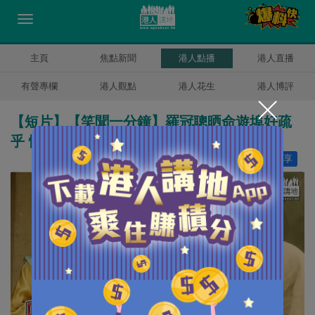
主頁
焦點新聞
港人點播
港人直播
有聲專欄
港人觀點
港人花生
港人博評
【短片】【笑聞一分鐘】羅冠聰晒命遊埠好疏
乎 懶理「移英」手足生活艱難？
讚好
46
分享