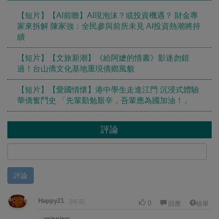
【短片】【AI前瞻】AI現泡沫？或投資機遇？ 財金專
家來拆解 陳家強：全民參與前所未見 AI投資熱潮將持
續
【短片】【文旅新潮】《給阿嬷的情書》影迷勿錯
過！台山僑文化基地重現僑鄉風貌
【短片】【愛國情懷】港中學生走進江門 沉浸式體驗
華僑奮鬥史 「先輩勤勉艱辛，吾輩應為國加油！」
評論
評論
Happy21
3年前
0
回應
檢舉
:grinning: