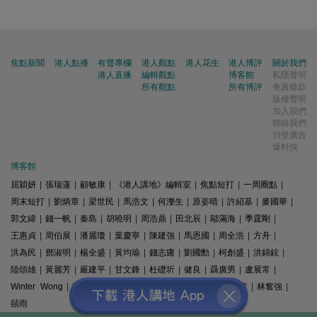
焦點新聞
港人點播
有聲專欄
港人觀點
港人花生
港人博評
關於我們
港人直播
編輯觀點
博客館
私隱聲明
所有觀點
所有博評
免責條款
版權聲明
加入我們
聯絡我們
刊登廣告
爆料快
博客館
屈穎妍
|
張瑞蓮
|
顧敏康
|
《港人講地》編輯室
|
焦點短打
|
一周圈點
|
周末短打
|
劉炳章
|
梁世民
|
馬浩文
|
何濼生
|
原姿晴
|
許紹基
|
麥國華
|
郭文緯
|
錢一帆
|
秦島
|
胡曉明
|
周浩鼎
|
田北辰
|
鄔滿海
|
季霆剛
|
王惠貞
|
周伯展
|
潘麗瓊
|
葉慶寧
|
陳建強
|
馬恩國
|
周全浩
|
方舟
|
洪為民
|
鄧淑明
|
楊全盛
|
黃均瑜
|
錢志庸
|
劉國勳
|
柯創盛
|
洪錦鉉
|
陸頌雄
|
黃麗芳
|
嚴建平
|
甘文鋒
|
杜礎圻
|
健良
|
聶廣男
|
盧展常
|
Winter Wong
|
K2
|
梁文新
|
羅崑
|
姚銘
|
陳志豪
|
精選文章
|
林奮強
|
囍雨