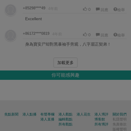
+85298****49
4年前
0
回應
檢舉
Excellent
+86172****0819
4年前
0
回應
檢舉
身為寶安尸却對黑暴袖手旁观，八字眉正契弟！
加載更多
你可能感興趣
焦點新聞
港人點播
有聲專欄
港人觀點
港人花生
港人博評
關於我們
港人直播
編輯觀點
博客館
私隱聲明
所有觀點
所有博評
免責條款
版權聲明