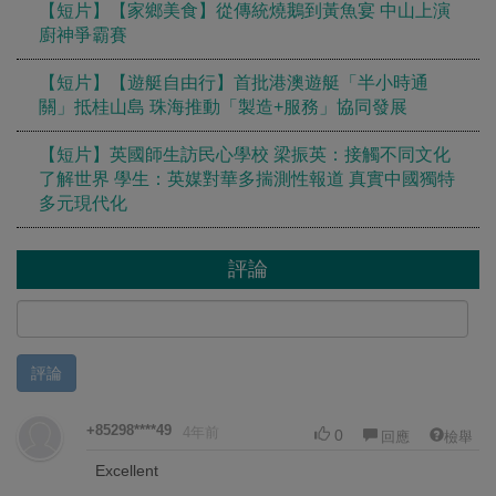
【短片】【家鄉美食】從傳統燒鵝到黃魚宴 中山上演
廚神爭霸賽
【短片】【遊艇自由行】首批港澳遊艇「半小時通
關」抵桂山島 珠海推動「製造+服務」協同發展
【短片】英國師生訪民心學校 梁振英：接觸不同文化
了解世界 學生：英媒對華多揣測性報道 真實中國獨特
多元現代化
評論
評論
+85298****49
4年前
0
回應
檢舉
Excellent