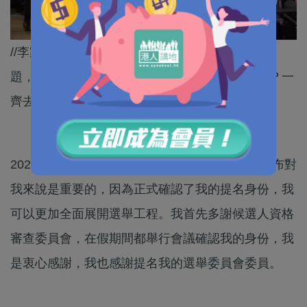
//李家超提到，如果當選之後會與內地溝通通關問
題，佢仲提到要與內地通關有一個元素，係咩呢？一
齊去片睇睇//
2022年行政長官選舉候選人李家超說：今日的宣布對
我來說是重要的，因為正式確認了我的提名身份，我
可以更加全面展開選舉工程。我首先多謝候選人資格
審查委員會，在假期間都舉行會議確認我的身份，我
是衷心感謝，我也感謝提名我的選舉委員會委員。