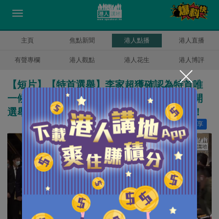
主頁
焦點新聞
港人點播
港人直播
有聲專欄
港人觀點
港人花生
港人博評
【短片】【特首選舉】李家超獲確認為特首唯
一候選人：感謝資審會及提名選委、全面展開
選舉工程、今晤五大商會、提通關重要元素！
讚好
30
分享