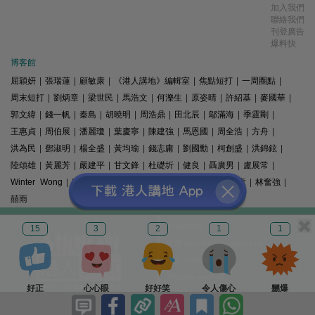
加入我們
聯絡我們
刊登廣告
爆料快
博客館
屈穎妍
|
張瑞蓮
|
顧敏康
|
《港人講地》編輯室
|
焦點短打
|
一周圈點
|
周末短打
|
劉炳章
|
梁世民
|
馬浩文
|
何濼生
|
原姿晴
|
許紹基
|
麥國華
|
郭文緯
|
錢一帆
|
秦島
|
胡曉明
|
周浩鼎
|
田北辰
|
鄔滿海
|
季霆剛
|
王惠貞
|
周伯展
|
潘麗瓊
|
葉慶寧
|
陳建強
|
馬恩國
|
周全浩
|
方舟
|
洪為民
|
鄧淑明
|
楊全盛
|
黃均瑜
|
錢志庸
|
劉國勳
|
柯創盛
|
洪錦鉉
|
陸頌雄
|
黃麗芳
|
嚴建平
|
甘文鋒
|
杜礎圻
|
健良
|
聶廣男
|
盧展常
|
Winter Wong
|
K2
|
梁文新
|
羅崑
|
姚銘
|
陳志豪
|
精選文章
|
林奮強
|
囍雨
© 港人講地
15
3
2
1
1
電郵: speakout@speakout.hk
傳真: 85228041301
All rights reserved.
好正
心心眼
好好笑
令人傷心
嬲爆
版權所有 不得轉載