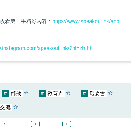
收看第一手精彩內容：
https://www.speakout.hk/app
w.instagram.com/speakout_hk/?hl=zh-hk
#
鄧飛
#
教育界
#
選委會
交流
3
1
1
1