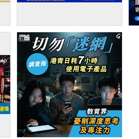
兩航
【獨家文章】弘揚「兩航起義」愛國精神
【