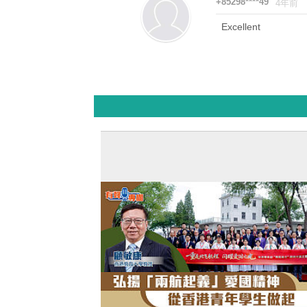
+85298****49
4年前
Excellent