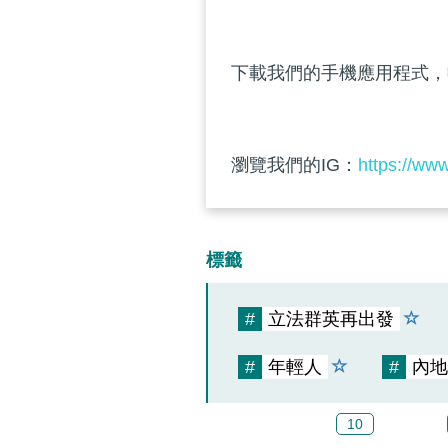
下載我們的手機應用程式，
瀏覽我們的IG：
https://ww
標籤
#
立法群英再出發
#
年輕人
#
內地
10