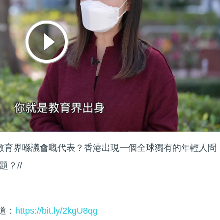
係教育界喺議會嘅代表？香港出現一個全球獨有的年輕人問
？//
頻道：
https://bit.ly/2kgU8qg