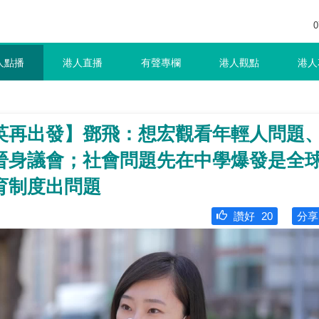
0
人點播
港人直播
有聲專欄
港人觀點
港人
英再出發】鄧飛：想宏觀看年輕人問題
晉身議會；社會問題先在中學爆發是全
育制度出問題
讚好
20
分享