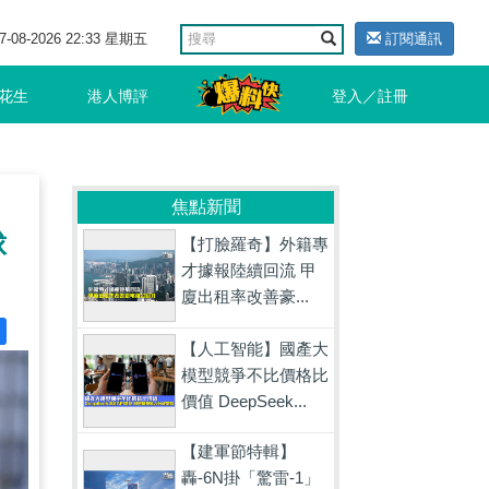
7-08-2026 22:33 星期五
訂閱通訊
花生
港人博評
登入／註冊
、
焦點新聞
球
【打臉羅奇】外籍專
才據報陸續回流 甲
廈出租率改善豪...
【人工智能】國產大
模型競爭不比價格比
價值 DeepSeek...
【建軍節特輯】
轟-6N掛「驚雷-1」