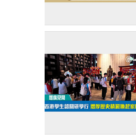
【短片】【有聲專欄】顧敏康：弘揚「
起義」愛國精神 從香港青年學生做起