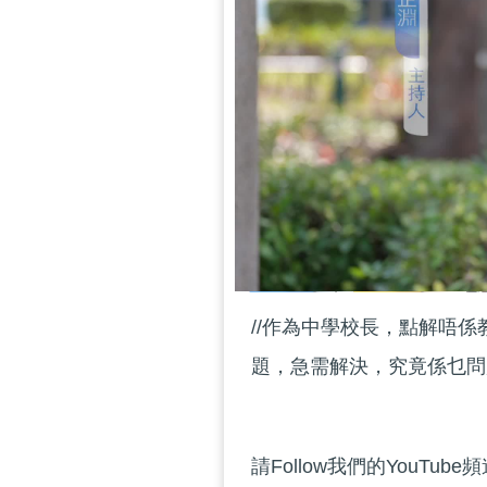
//作為中學校長，點解唔
題，急需解決，究竟係乜問題
請Follow我們的YouTube