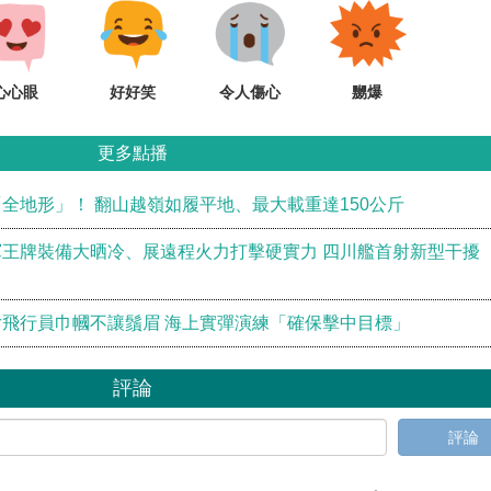
心心眼
好好笑
令人傷心
嬲爆
更多點播
全地形」！ 翻山越嶺如履平地、最大載重達150公斤
王牌裝備大晒冷、展遠程火力打擊硬實力 四川艦首射新型干擾
飛行員巾幗不讓鬚眉 海上實彈演練「確保擊中目標」
評論
評論