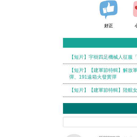
好正
【短片】宇樹四足機械人征服「
【短片】【建軍節特輯】解放軍
彈、191遠箱火發實彈
【短片】【建軍節特輯】陸航女