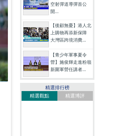
空射彈道導彈首公
開...
【後顧無憂】港人北
上購物再添新保障
大灣區跨境消費...
【青少年軍事夏令
營】施俊輝走進粉嶺
新圍軍營任講者...
精選排行榜
精選觀點
精選博評