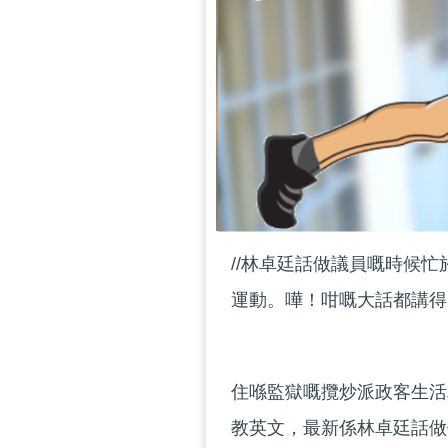
//林卓廷話做議員嘅時候
運動。嘩！咁嘅大話都講得出
住喺監獄嘅攬炒派政客生活
教英文，最新係林卓廷話做