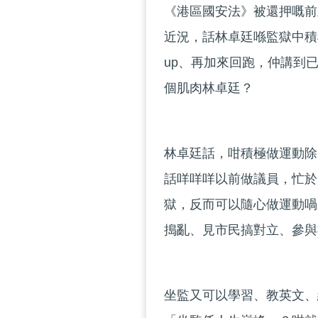
《港區國安法》被還押嘅前
近況，話林卓廷喺監獄中積極
up、再加來回跑，仲講到
個肌肉林卓廷？
林卓廷話，咁積極做運動除
話咩咩咩以前做議員，忙於
獄，反而可以隨心做運動喎
搗亂、見市民搞對立、參與
坐監又可以學習、教英文、