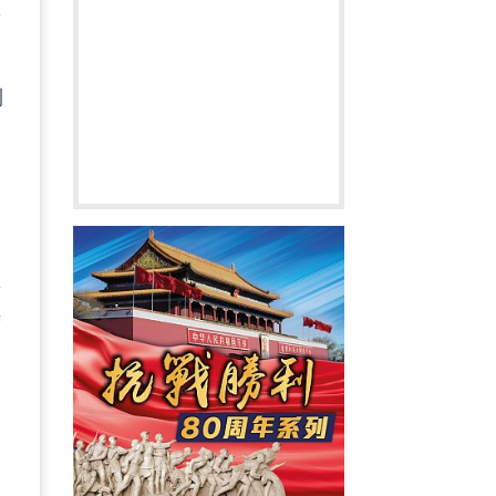
新
到
仲
監
時