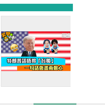
【短片】【笑聞一分鐘】特朗普話唔撐
「台獨」 一句話傷盡兩個心