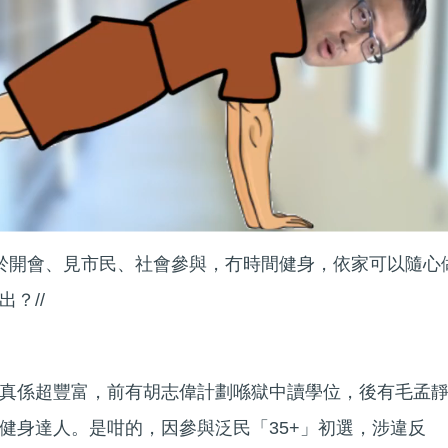
忙於開會、見市民、社會參與，冇時間健身，依家可以隨心
？//
真係超豐富，前有胡志偉計劃喺獄中讀學位，後有毛孟
健身達人。是咁的，因參與泛民「35+」初選，涉違反