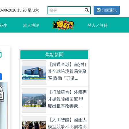
8-08-2026 15:28 星期六
訂閱通訊
花生
港人博評
登入／註冊
動
焦點新聞
【鏈通全球】南沙打
造全球跨境貿易集聚
區 聯動「五港...
【打臉羅奇】外籍專
才據報陸續回流 甲
廈出租率改善豪...
【人工智能】國產大
模型競爭不比價格比