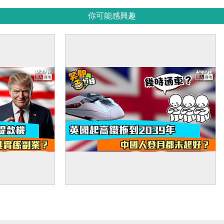
你可能感興趣
侵侵出口術 打
【短片】【笑聞一分鐘】英國起高鐵拖
實係副業？
到2039年 中國人登月都未起好？