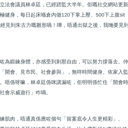
立法會議員林卓廷，已經踎監大半年。佢嘅社交網站更
健身，每日起床喺倉內做120下掌上壓、500下上腹sit
已經見到朱古力嘅雛形喎！嘩，唔通出獄之後，我哋要見
咗為鍛鍊身體，亦感受到剎那自由，可以努力撐落去。
「開會、見市民、社會參與」，無咩時間健身。依家入
。唔係呀嘛，林卓廷係咪講漏咗，佢明明係忙住「開會
社會示威遊行」咋喎。
練肌肉，唔通真係應咗個句「留案底令人生更精彩」、