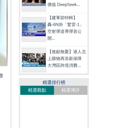
價值 DeepSeek...
【建軍節特輯】
轟-6N掛「驚雷-1」
空射彈道導彈首公
開...
【後顧無憂】港人北
上購物再添新保障
大灣區跨境消費...
做
精選排行榜
精選觀點
精選博評
靜