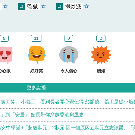
#
監獄
#
攬炒派
5
11
0
2
心心眼
好好笑
令人傷心
嬲爆
更多點播
義工獎」 小義工：看到長者開心覺值得 彭韻僖：義工是從小培
」到「安居」 館長帶你穿越香港房屋史
男女中學誕3「超級狀元」2狀元 因一個原因五狀元立志讀醫、「