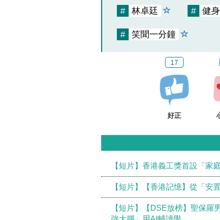
#
林卓廷
#
健身
#
笑聞一分鐘
17
好正
【短片】香港義工獎首設「家庭
【短片】【香港記憶】從「安置
【短片】【DSE放榜】聖保羅
強大腦」用AI輔讀學