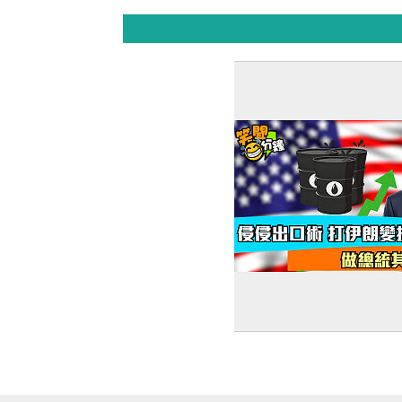
【短片】【笑聞一分錢】
伊朗變提款機 做總統其