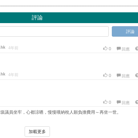
評論
評論
.hk
4年前
0
回應
.hk
4年前
0
回應
0
回應
垃圾議員坐牢，心都涼哂，慢慢嘆納稅人願負擔費用～再坐一世。
加載更多