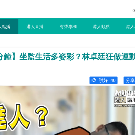
0
人點播
港人直播
有聲專欄
港人觀點
港人
分鐘】坐監生活多姿彩？林卓廷狂做運
讚好
40
分享