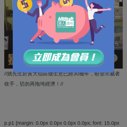
//姚先生於黃大仙區做生意已經30幾年，盼望示威者
收手，切勿再拖垮經濟！//
p.p1 {margin: 0.0px 0.0px 0.0px 0.0px; font: 15.0px