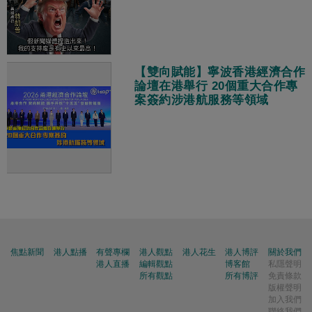
【雙向賦能】寧波香港經濟合作
論壇在港舉行 20個重大合作專
案簽約涉港航服務等領域
焦點新聞
港人點播
有聲專欄
港人觀點
港人花生
港人博評
關於我們
港人直播
編輯觀點
博客館
私隱聲明
所有觀點
所有博評
免責條款
版權聲明
加入我們
聯絡我們