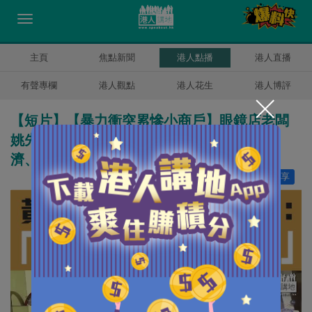
主頁
焦點新聞
港人點播
港人直播
有聲專欄
港人觀點
港人花生
港人博評
【短片】【暴力衝突累慘小商戶】眼鏡店老闆
姚先生：連串示威後少了30%生意、拖垮經
濟、暴力示威應要停止
讚好
23
分享