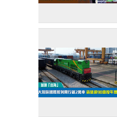
【民心相通】共享基金會團隊考察老撾 
地衞生部長高度評價 梁振英：香港發揮
替代作用