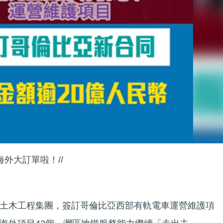
海外大訂單啦！//
土木工程集團，簽訂哥倫比亞西部有軌電車運營維護項