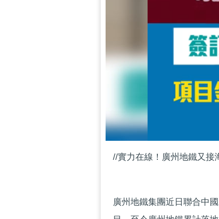
//實力在線！廣州地鐵又接
廣州地鐵集團近日聯合中國