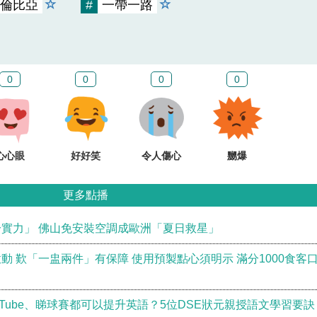
倫比亞
#
一帶一路
0
0
0
0
心心眼
好好笑
令人傷心
嬲爆
更多點播
實力」 佛山免安裝空調成歐洲「夏日救星」
 歎「一盅兩件」有保障 使用預製點心須明示 滿分1000食客
Tube、睇球賽都可以提升英語？5位DSE狀元親授語文學習要訣