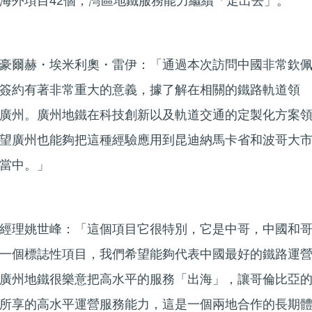
海外項目42個，灣區地鐵服務能力繼續「走出去」。
豪爾赫・埃米利奧・雷伊：「通過本次訪問中國非常欽
簽約有著非常重大的意義，據了解在相關的鐵路軌道領
廣州。廣州地鐵在科技創新以及軌道交通的定製化方案
望廣州也能夠把這種經驗應用到昆迪納馬卡省和波哥大
當中。」
經理姚世峰：「這個項目它很特別，它是中哥，中國和
一個標誌性項目，我們希望能夠代表中國最好的鐵路運
廣州地鐵很樂意把高水平的服務「出海」，讓哥倫比亞
所享的高水平運營服務能力，這是一個兩地合作的長期