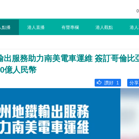
0
人點播
港人直播
有聲專欄
港人觀點
港人
輸出服務助力南美電車運維 簽訂哥倫比
0億人民幣
讚好
1
分享