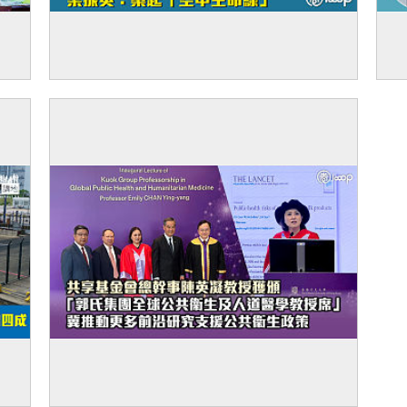
獲當
【善用低空科技】共享基金會與瓦努阿圖衞
【
不可
生部簽合作備忘錄、啟動衞生健康及援災無人
考
機項目 梁振英：築起「空中生命線」
價