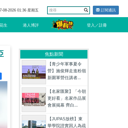
7-08-2026 01:36 星期五
訂閱通訊
花生
港人博評
登入／註冊
亞
焦點新聞
【青少年軍事夏令
營】施俊輝走進粉嶺
新圍軍營任講者...
【名家匯聚】「今朝
更好看」名家作品展
會展揭幕 齊白...
【JUPAS放榜】東
華學院證實因人為疏