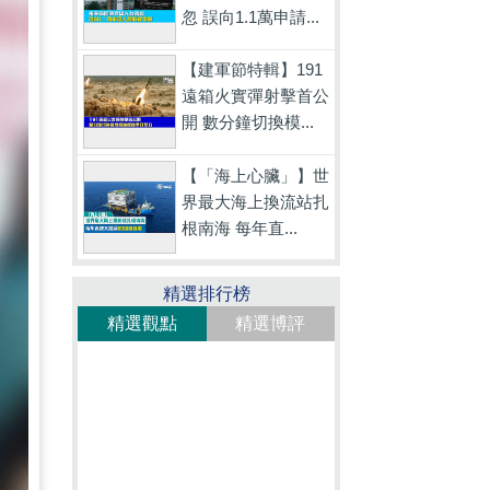
忽 誤向1.1萬申請...
【建軍節特輯】191
遠箱火實彈射擊首公
開 數分鐘切換模...
【「海上心臟」】世
界最大海上換流站扎
根南海 每年直...
精選排行榜
精選觀點
精選博評