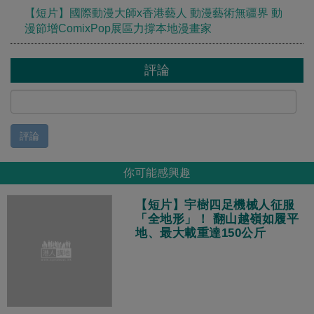
【短片】國際動漫大師x香港藝人 動漫藝術無疆界 動
漫節增ComixPop展區力撐本地漫畫家
評論
評論
你可能感興趣
【短片】宇樹四足機械人征服
「全地形」！ 翻山越嶺如履平
地、最大載重達150公斤