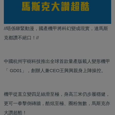
//唔係睇緊動漫，國產機甲將科幻變成現實，連馬斯
克都讚不絕口！//
中國杭州宇樹科技推出全球首款量產版載人變形機甲
「 GD01」，創辦人兼CEO王興興親身上陣操控。
機甲從直立變四足絲滑至極，身高三米仍步履穩健，
更可一拳擊倒磚牆，酷炫至極、圈粉無數，馬斯克亦
大讚超酷！