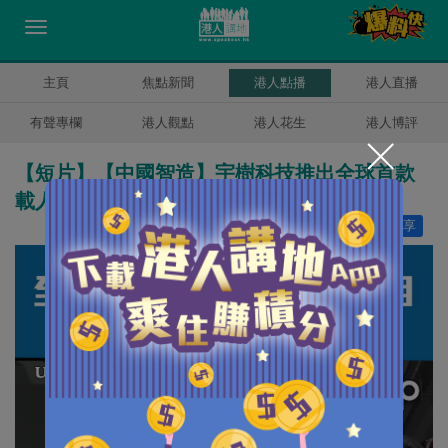
主頁
焦點新聞
港人點播
港人直播
有聲專欄
港人觀點
港人花生
港人博評
【短片】【中國智造】宇樹科技推出全球首款
載人變形機甲 可變身、一拳擊倒牆壁！
讚好
6
分享