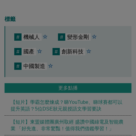
標籤
#
機械人
#
變形金剛
#
國產
#
創新科技
#
中國製造
更多點播
【短片】學霸怎麼煉成？睇YouTube、睇球賽都可以
提升英語？5位DSE狀元親授語文學習要訣
【短片】東盟媒體團廣州取經 盛讚中國綠電及智能農
業 「好先進、非常驚豔！值得我們借鑑學習！」