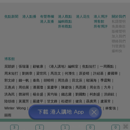
焦點新聞
港人點播
有聲專欄
港人觀點
港人花生
港人博評
關於我們
港人直播
編輯觀點
博客館
私隱聲明
所有觀點
所有博評
免責條款
版權聲明
加入我們
聯絡我們
刊登廣告
爆料快
博客館
屈穎妍
|
張瑞蓮
|
顧敏康
|
《港人講地》編輯室
|
焦點短打
|
一周圈點
|
周末短打
|
劉炳章
|
梁世民
|
馬浩文
|
何濼生
|
原姿晴
|
許紹基
|
麥國華
|
郭文緯
|
錢一帆
|
秦島
|
胡曉明
|
周浩鼎
|
田北辰
|
鄔滿海
|
季霆剛
|
王惠貞
|
周伯展
|
潘麗瓊
|
葉慶寧
|
陳建強
|
馬恩國
|
周全浩
|
方舟
|
洪為民
|
鄧淑明
|
楊全盛
|
黃均瑜
|
錢志庸
|
劉國勳
|
柯創盛
|
洪錦鉉
|
陸頌雄
|
黃麗芳
|
嚴建平
|
甘文鋒
|
杜礎圻
|
健良
|
聶廣男
|
盧展常
|
Winter Wong
|
K2
|
梁文新
|
羅崑
|
姚銘
|
陳志豪
|
精選文章
|
林奮強
|
囍雨
© 港人講地
3
1
1
0
0