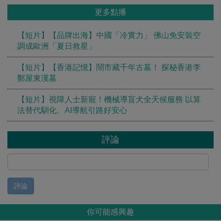
更多點播
【短片】【品牌出海】中國「冷實力」 佛山免安裝空
調成歐洲「夏日救星」
【短片】【香港記憶】鬧市藏千年古墓！ 探秘香港李
鄭屋東漢墓
【短片】視障人士新寵！機械導盲犬全天候服務 以算
法替代馴化、AI導航引路好安心
評論
評論
你可能感興趣