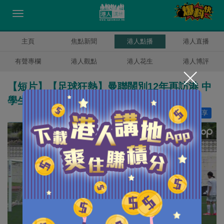
主頁
焦點新聞
港人點播
港人直播
有聲專欄
港人觀點
港人花生
港人博評
【短片】【足球狂熱】曼聯闊別12年再訪港 中
學生向名宿蘭尼偷師切磋球技
讚好
18
分享