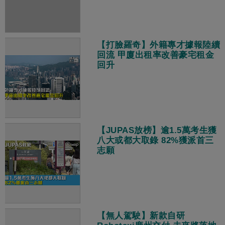
【打臉羅奇】外籍專才據報陸續
回流 甲廈出租率改善豪宅租金
回升
【JUPAS放榜】逾1.5萬考生獲
八大或都大取錄 82%獲派首三
志願
【無人駕駛】新款自研