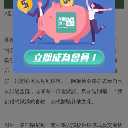
//足球係要享受，面帶微笑就咩都有可能。//
英超球隊曼聯闊別12年再次到訪香港，球員烏加迪、
明奈和阿麥迪亞路，今日(30日)到尖沙咀出席活動，
吸引大批球迷到場。問到對香港的印象時，明奈表
示：「我首次來港，覺得是非常好的城市，風景很
好，很開心可以見到球迷。」阿麥迪亞路亦表示自己
未試過蛋撻，或者有一日會試試。烏加迪則稱：「我
都很想試港式食物，都想體驗其他文化。」
另外，名宿蘭尼到一間中學與該校足球隊成員交流切