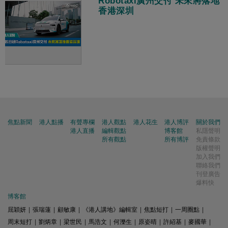
Robotaxi廣州交付 未來將落地
香港深圳
焦點新聞
港人點播
有聲專欄
港人觀點
港人花生
港人博評
關於我們
港人直播
編輯觀點
博客館
私隱聲明
所有觀點
所有博評
免責條款
版權聲明
加入我們
聯絡我們
刊登廣告
爆料快
博客館
屈穎妍
|
張瑞蓮
|
顧敏康
|
《港人講地》編輯室
|
焦點短打
|
一周圈點
|
周末短打
|
劉炳章
|
梁世民
|
馬浩文
|
何濼生
|
原姿晴
|
許紹基
|
麥國華
|