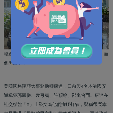
臨近歲末，各種「妖魔鬼怪」也走出來搬弄是非、顛
倒黑白了！
美國國務院亞太事務助卿康達，日前與4名本港國安
通緝犯郭鳳儀、袁弓夷、許穎婷、邵嵐會面。康達在
社交媒體「X」上發文為他們撐腰打氣，聲稱很榮幸