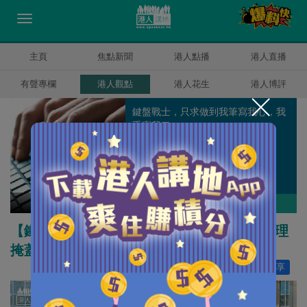
主頁
焦點新聞
港人點播
港人直播
有聲專欄
港人觀點
港人花生
港人博評
鍵盤戰士，只求做到我筆寫我心，我
手寫我口。
健良
作者其他博評
【鐵筆錚錚】四通緝犯向「洋主子」告狀 歪理
掩蓋內心恐懼？
讚好
5
分享