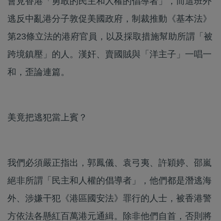
會見香港「勇敢的民主和人權的倡導者」，而這班外
逃反中亂港分子敦促美國政府，制裁推動《基本法》
第23條立法的港府官員，以及採取措施幫助所謂「被
跨境鎮壓」的人。漢奸、賣國賊與「洋主子」一唱一
和，歪論連篇。
美竟把逃犯當上賓？
我們必須嚴正指出，郭鳳儀、袁弓夷、許穎婷、邵嵐
絕非所謂「民主和人權的倡導者」，他們都是潛逃海
外、涉嫌干犯《港區國安法》罪行的人士，被香港警
方依法各懸紅百萬港元通緝。除非他們自首，否則將