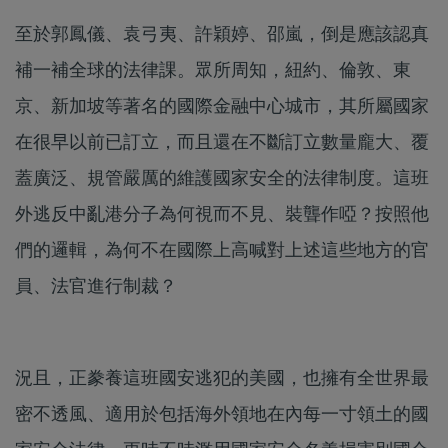
至於郭鳳儀、袁弓夷、許穎婷、邵嵐，倒是應該認真
補一補全球的法律課。眾所周知，紐約、倫敦、東
京、新加坡等著名的國際金融中心城市，其所屬國家
在很早以前已訂立，而且還在不斷訂立數量龐大、覆
蓋廣泛、規管嚴厲的維護國家安全的法律制度。這班
外逃反中亂港分子為何視而不見、裝聾作啞？按照他
們的邏輯，為何不在國際上高喊對上述這些地方的官
員、法官進行制裁？
況且，正豢養這班國安逃犯的美國，也擁有全世界最
密不透風、適用於包括海外領地在內每一寸領土的國