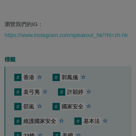
瀏覽我們的IG：
https://www.instagram.com/speakout_hk/?hl=zh-hk
標籤
#
香港
#
郭鳳儀
#
袁弓夷
#
許穎婷
#
邵嵐
#
國家安全
#
維護國家安全
#
基本法
#
23條
#
美國