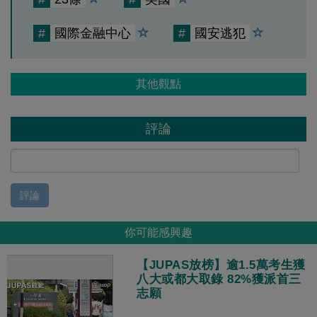
#
國際金融中心
#
國安逃犯
其他觀點
評論
評論
你可能感興趣
【JUPAS放榜】逾1.5萬考生獲
八大或都大取錄 82%獲派首三
志願