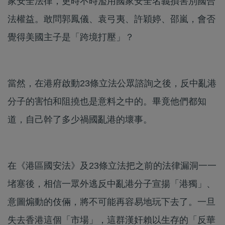
家安全法律，更時不時濫用國家安全名義損害別國合
法權益。敢問郭鳳儀、袁弓夷、許穎婷、邵嵐，會否
覺得美國主子是「跨境打壓」？
當然，在港府啟動23條立法公眾諮詢之後，反中亂港
分子的害怕和阻撓也是意料之中的。畢竟他們都知
道，自己幹了多少禍國亂港的壞事。
在《港區國安法》及23條立法把之前的法律漏洞一一
堵塞後，相信一眾外逃反中亂港分子宣揚「港獨」、
意圖煽動的伎倆，將不可能再容易地玩下去了。一旦
失去香港這個「市場」，這群漢奸賴以生存的「反華