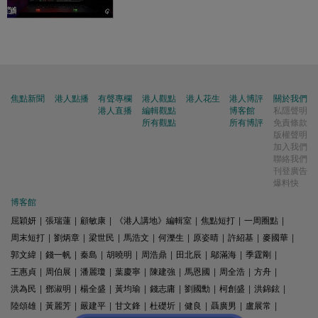
焦點新聞
港人點播
有聲專欄
港人觀點
港人花生
港人博評
關於我們
港人直播
編輯觀點
博客館
私隱聲明
所有觀點
所有博評
免責條款
版權聲明
加入我們
聯絡我們
刊登廣告
爆料快
博客館
屈穎妍
|
張瑞蓮
|
顧敏康
|
《港人講地》編輯室
|
焦點短打
|
一周圈點
|
周末短打
|
劉炳章
|
梁世民
|
馬浩文
|
何濼生
|
原姿晴
|
許紹基
|
麥國華
|
郭文緯
|
錢一帆
|
秦島
|
胡曉明
|
周浩鼎
|
田北辰
|
鄔滿海
|
季霆剛
|
王惠貞
|
周伯展
|
潘麗瓊
|
葉慶寧
|
陳建強
|
馬恩國
|
周全浩
|
方舟
|
洪為民
|
鄧淑明
|
楊全盛
|
黃均瑜
|
錢志庸
|
劉國勳
|
柯創盛
|
洪錦鉉
|
陸頌雄
|
黃麗芳
|
嚴建平
|
甘文鋒
|
杜礎圻
|
健良
|
聶廣男
|
盧展常
|