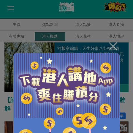
主頁
焦點新聞
港人點播
港人直播
有聲專欄
港人觀點
港人花生
港人博評
前報章編輯，天生好事八卦被譏為
「八賢王」，曾於帝都遊學數載，已
過而立之年仍一事無成，每日為口奔
馳但仍渴望能走到天涯海角。
盧展常
作者其他博評
【諸行無常】加沙醫院被炸 人道災難令死結難
解
讚好
12
分享