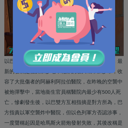
以巴衝突越演越烈，並且釀成連串重大人道災難，最
新的發展是位於加沙地帶北部的最大城市加沙市，收
容了大批傷者的阿赫利阿拉伯醫院，在昨晚的空襲中
被炮彈擊中，當地衞生官員稱醫院內最少有500人死
亡，慘劇發生後，以巴雙方互相指摘是對方所為，巴
方指責以軍空襲炸中醫院，但以色列軍方否認涉事，
一度聲稱起因是哈馬斯火箭炮發射失敗，其後改稱是