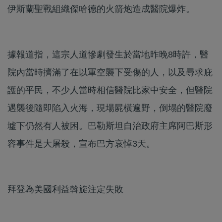
伊斯蘭聖戰組織傑哈德的火箭炮造成醫院爆炸。
據報道指，這宗人道慘劇發生於當地昨晚8時許，醫
院內當時擠滿了在以軍空襲下受傷的人，以及尋求庇
護的平民，不少人當時相信醫院比家中安全，但醫院
遇襲後隨即陷入火海，現場屍橫遍野，倒塌的醫院廢
墟下仍然有人被困。巴勒斯坦自治政府主席阿巴斯形
容事件是大屠殺，宣布巴方哀悼3天。
拜登為美國利益斡旋注定失敗