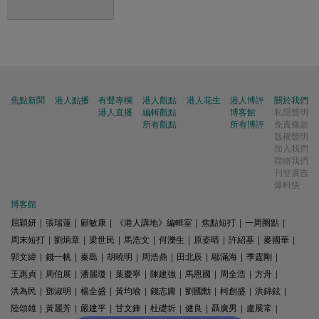
焦點新聞
港人點播
有聲專欄
港人觀點
港人花生
港人博評
關於我們
港人直播
編輯觀點
博客館
私隱聲明
所有觀點
所有博評
免責條款
版權聲明
加入我們
聯絡我們
刊登廣告
爆料快
博客館
屈穎妍
|
張瑞蓮
|
顧敏康
|
《港人講地》編輯室
|
焦點短打
|
一周圈點
|
周末短打
|
劉炳章
|
梁世民
|
馬浩文
|
何濼生
|
原姿晴
|
許紹基
|
麥國華
|
郭文緯
|
錢一帆
|
秦島
|
胡曉明
|
周浩鼎
|
田北辰
|
鄔滿海
|
季霆剛
|
王惠貞
|
周伯展
|
潘麗瓊
|
葉慶寧
|
陳建強
|
馬恩國
|
周全浩
|
方舟
|
洪為民
|
鄧淑明
|
楊全盛
|
黃均瑜
|
錢志庸
|
劉國勳
|
柯創盛
|
洪錦鉉
|
陸頌雄
|
黃麗芳
|
嚴建平
|
甘文鋒
|
杜礎圻
|
健良
|
聶廣男
|
盧展常
|