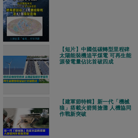
【短片】中國低碳轉型里程碑
太陽能裝機追平煤電 可再生能
源發電量佔比首破四成
【建軍節特輯】新一代「機械
狼」搭載火箭筒搶灘 人機協同
作戰新突破