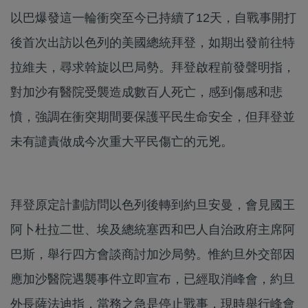
以巴爆發這一輪衝突至今已持續了12天，自戰事開打
後首次出訪以色列的美國總統拜登，如期出發前往特
拉維夫，尋求斡旋以巴局勢。拜登啟程前發聲明指，
對加沙有醫院受襲造成數百人死亡，感到傷感和悲
憤，強調在衝突期間要保護平民生命安全，但拜登並
未有譴責做成今次重大平民傷亡的元兇。
拜登原定計劃訪問以色列後轉到約旦安曼，會見國王
阿卜杜拉二世、埃及總統塞西和巴人自治政府主席阿
巴斯，舉行四方會談商討加沙局勢。惟約旦外交部因
應加沙醫院遇襲事件立即宣布，已經取消峰會，約旦
外長薩法迪指，當務之急是停止戰事，現時舉行峰會