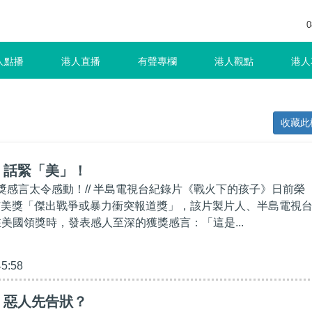
0
人點播
港人直播
有聲專欄
港人觀點
港人
收藏此
】話緊「美」！
獲獎感言太令感動！// 半島電視台紀錄片《戰火下的孩子》日前榮
聞艾美獎「傑出戰爭或暴力衝突報道獎」，該片製片人、半島電視
在美國領獎時，發表感人至深的獲獎感言：「這是...
45:58
】惡人先告狀？