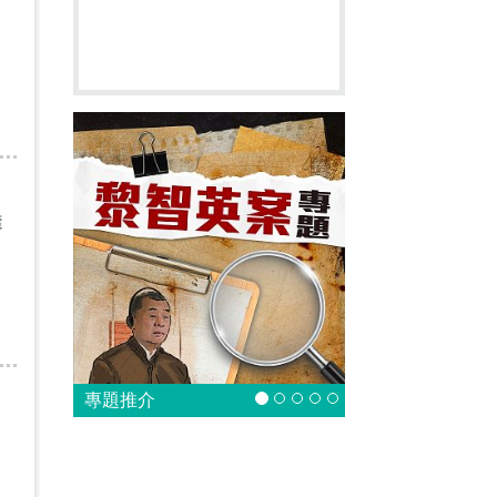
中
透
專題推介