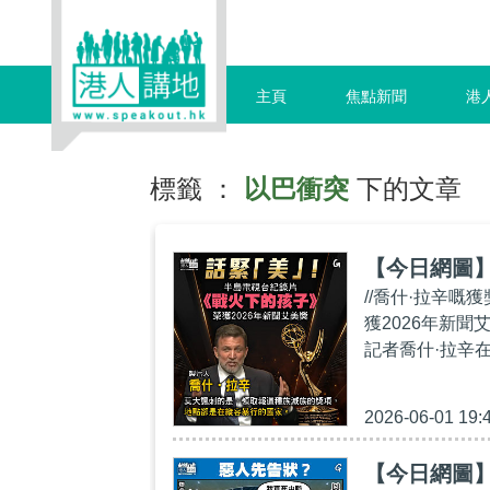
主頁
焦點新聞
港
標籤 ：
以巴衝突
下的文章
【今日網圖
//喬什·拉辛嘅
獲2026年新
記者喬什·拉辛
2026-06-01 19:
【今日網圖