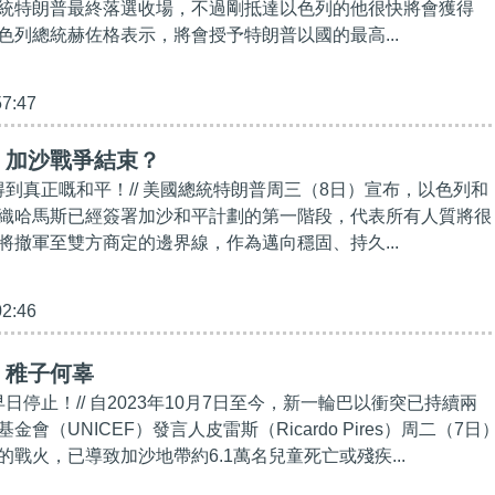
統特朗普最終落選收場，不過剛抵達以色列的他很快將會獲得
色列總統赫佐格表示，將會授予特朗普以國的最高...
57:47
】加沙戰爭結束？
得到真正嘅和平！// 美國總統特朗普周三（8日）宣布，以色列和
織哈馬斯已經簽署加沙和平計劃的第一階段，代表所有人質將很
將撤軍至雙方商定的邊界線，作為邁向穩固、持久...
02:46
】稚子何辜
早日停止！// 自2023年10月7日至今，新一輪巴以衝突已持續兩
會（UNICEF）發言人皮雷斯（Ricardo Pires）周二（7日
戰火，已導致加沙地帶約6.1萬名兒童死亡或殘疾...