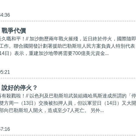
34:36
】戰爭代價
現長久嘅和平！// 加沙飽歷兩年戰火摧殘，近日終於停火，國際隨
工作。聯合國開發計劃署援助巴勒斯坦人民方案負責人特別代表
4日）表示，重建加沙地帶將需要700億美元資金...
05:21
】說好的停火？
好再有殺戮啦！// 以色列及巴勒斯坦武裝組織哈馬斯達成所謂的「
雙方周一（13日）交換被扣押人員，但以軍翌日（14日）又大
向巴勒斯坦人開火，造成至少7人死亡。 另外...
57:16