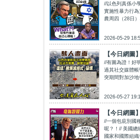
//以色列真係
實施性暴力行為
農周四（28日
2026-05-29 18:
【今日網圖
//有圖為證！好
過其社交媒體帳
突期間對加沙地
2026-05-27 19:
【今日網圖
//一個包庇別
呢？！// 美
國家和國際組織