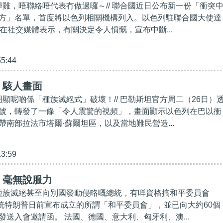
小學雞，唔聯絡唔代表冇做過囉～// 聯合國近日公布新一份「衝突
方」名單，首度將以色列相關機構列入。以色列駐聯合國大使達
）在社交媒體表示，有關決定令人憤慨，宣布中斷...
55:44
】駭人畫面
明顯呢啲係「種族滅絕式」破壞！// 巴勒斯坦官方周二（26日）
號，轉發了一條「令人震驚的視頻」，畫面顯示以色列在巴以衝
帶南部拉法市塔爾·蘇爾坦區，以及當地難民營造...
13:59
】毫無說服力
國種族滅絕甚至向別國發動侵略嘅總統，有咩資格搞和平委員會
國總統特朗普日前宣布成立的所謂「和平委員會」，並已向大約60個
發送入會邀請函。 法國、德國、意大利、匈牙利、澳...