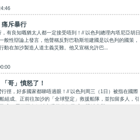
24:46
】痛斥暴行
暴行，有良知嘅猶太人都一定接受唔到！// 以色列總理內塔尼亞胡
一般性辯論上發言，他聲稱反對巴勒斯坦建國是以色列的國策，
行動在加沙製造人道主義災難。他又宣稱允許巴...
00:00
】「哥」憤怒了！
蠻行徑，好多國家都睇唔過眼！// 以色列周三（1日）被指在國際
艘船組成、正前往加沙的「全球堅定」救援船隊，並扣留多人，引
示威。 墨西哥多個城市爆發遊行示威，聲援參與...
10:10