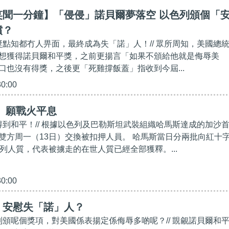
笑聞一分鐘】「侵侵」諾貝爾夢落空 以色列頒個「
償？
攞獎點知都冇人畀面，最終成為失「諾」人！// 眾所周知，美國總
想獲得諾貝爾和平獎，之前更揚言「如果不頒給他就是侮辱美
口也沒有得獎，之後更「死雞撐飯蓋」指收到今屆...
30:00
 願戰火平息
係得到和平！// 根據以色列及巴勒斯坦武裝組織哈馬斯達成的加沙
雙方周一（13日）交換被扣押人員。 哈馬斯當日分兩批向紅十
色列人質，代表被擄走的在世人質已經全部獲釋。...
30:00
】安慰失「諾」人？
色列頒呢個獎項，對美國係表揚定係侮辱多啲呢？// 覬覦諾貝爾和