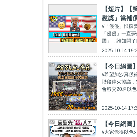
【短片】【
慰獎」當補
//「侵侵」恨
「侵侵」一直夢
國」，誰知開了
2025-10-14 19:
【今日網圖】
//希望加沙真
階段停火協議，
會移交20名以
2025-10-14 17:
【今日網圖
//大家覺得以