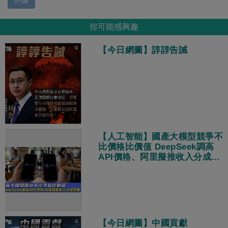
評論
你可能感興趣
【今日網圖】諄諄告誡
【人工智能】國產大模型競爭不
比價格比價值 DeepSeek調高
API價格、阿里擬推收入分成策
略
【今日網圖】中國貢獻