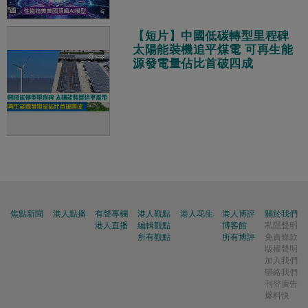
【短片】中國低碳轉型里程碑
太陽能裝機追平煤電 可再生能
源發電量佔比首破四成
焦點新聞
港人點播
有聲專欄
港人觀點
港人花生
港人博評
關於我們
港人直播
編輯觀點
博客館
私隱聲明
所有觀點
所有博評
免責條款
版權聲明
加入我們
聯絡我們
刊登廣告
爆料快