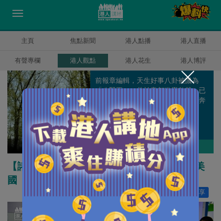
主頁
焦點新聞
港人點播
港人直播
有聲專欄
港人觀點
港人花生
港人博評
前報章編輯，天生好事八卦被譏為
「八賢王」，曾於帝都遊學數載，已
過而立之年仍一事無成，每日為口奔
馳但仍渴望能走到天涯海角。
盧展常
作者其他博評
【諸行無常】人工智能研發比拼 中國完勝美
國
讚好
29
分享