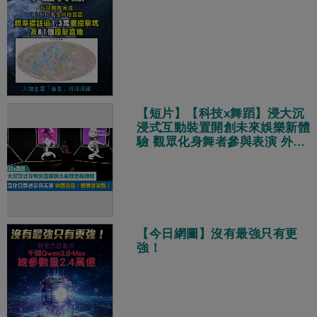
【短片】【科技x舞蹈】浸大沉
浸式互動裝置開創未來娛樂新體
驗 觀眾化身舞者參與表演 外國
遊客：體驗非常酷！
【今日網圖】沒有最強只有更
強！