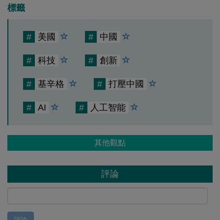
標籤
#
美國
#
中國
#
科技
#
創新
#
基辛格
#
打壓中國
#
AI
#
人工智能
其他觀點
評論