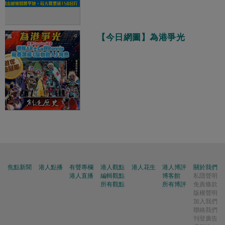
【今日網圖】為港爭光
焦點新聞
港人點播
有聲專欄
港人觀點
港人花生
港人博評
關於我們
港人直播
編輯觀點
博客館
私隱聲明
所有觀點
所有博評
免責條款
版權聲明
加入我們
聯絡我們
刊登廣告