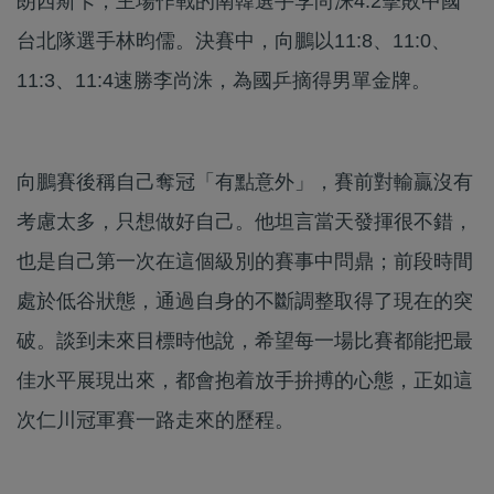
朗西斯卡，主場作戰的南韓選手李尚洙4:2擊敗中國
台北隊選手林昀儒。決賽中，向鵬以11:8、11:0、
11:3、11:4速勝李尚洙，為國乒摘得男單金牌。
向鵬賽後稱自己奪冠「有點意外」，賽前對輸贏沒有
考慮太多，只想做好自己。他坦言當天發揮很不錯，
也是自己第一次在這個級別的賽事中問鼎；前段時間
處於低谷狀態，通過自身的不斷調整取得了現在的突
破。談到未來目標時他說，希望每一場比賽都能把最
佳水平展現出來，都會抱着放手拚搏的心態，正如這
次仁川冠軍賽一路走來的歷程。