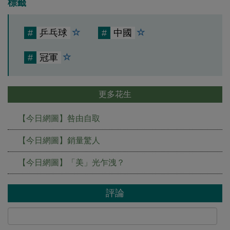
標籤
#
乒乓球
#
中國
#
冠軍
更多花生
【今日網圖】咎由自取
【今日網圖】銷量驚人
【今日網圖】「美」光乍洩？
評論