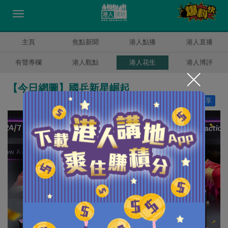
主頁
焦點新聞
港人點播
港人直播
有聲專欄
港人觀點
港人花生
港人博評
【今日網圖】國乒新星崛起
讚好
1
分享