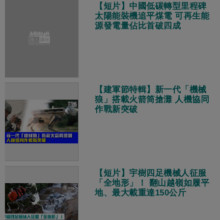
【短片】中國低碳轉型里程碑
太陽能裝機追平煤電 可再生能
源發電量佔比首破四成
【建軍節特輯】新一代「機械
狼」搭載火箭筒搶灘 人機協同
作戰新突破
【短片】宇樹四足機械人征服
「全地形」！ 翻山越嶺如履平
地、最大載重達150公斤