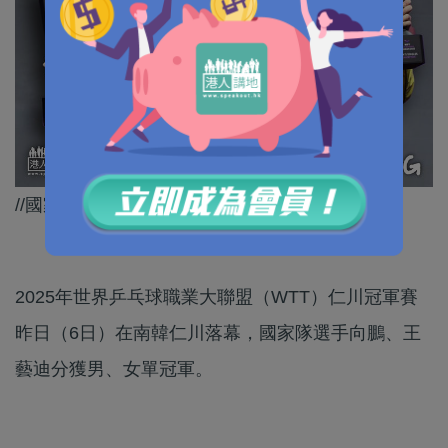
//國家乒乓球隊人才輩出，可喜可賀！//
2025年世界乒乓球職業大聯盟（WTT）仁川冠軍賽
昨日（6日）在南韓仁川落幕，國家隊選手向鵬、王
藝迪分獲男、女單冠軍。