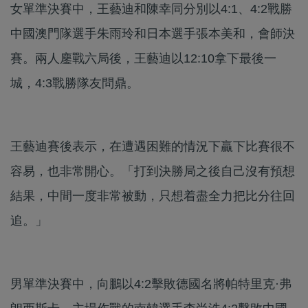
女單準決賽中，王藝迪和陳幸同分別以4:1、4:2戰勝
中國澳門隊選手朱雨玲和日本選手張本美和，會師決
賽。兩人鏖戰六局後，王藝迪以12:10拿下最後一
城，4:3戰勝隊友問鼎。
王藝迪賽後表示，在遭遇困難的情況下贏下比賽很不
容易，也非常開心。「打到決勝局之後自己沒有預想
結果，中間一度非常被動，只想着盡全力把比分往回
追。」
男單準決賽中，向鵬以4:2擊敗德國名將帕特里克·弗