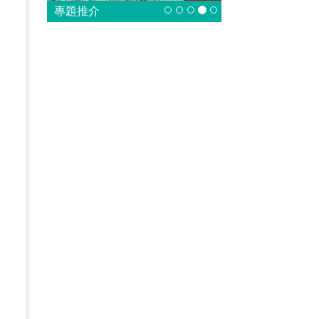
專題推介
國
是
。