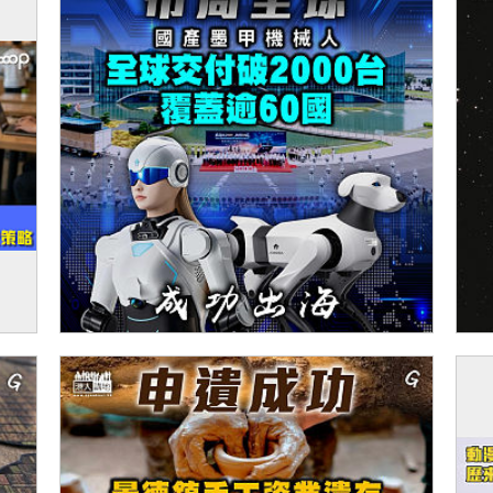
比價
【今日網圖】布局全球
【
入分