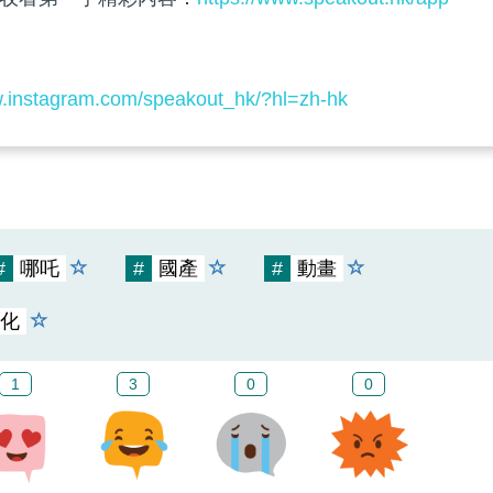
w.instagram.com/speakout_hk/?hl=zh-hk
#
哪吒
#
國產
#
動畫
化
1
3
0
0