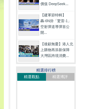
價值 DeepSeek...
【建軍節特輯】
轟-6N掛「驚雷-1」
空射彈道導彈首公
開...
【後顧無憂】港人北
上購物再添新保障
大灣區跨境消費...
精選排行榜
精選觀點
精選博評