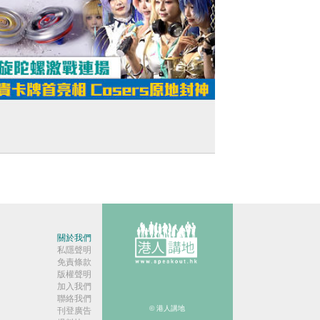
短片】動漫節強勢回歸！歷來最大、萬眾
待！ 爆旋陀螺區激戰連場 珍貴卡牌首亮相
sers原地封神
關於我們
私隱聲明
免責條款
版權聲明
加入我們
聯絡我們
© 港人講地
刊登廣告