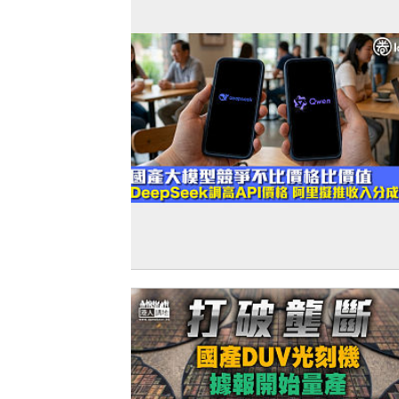
【人工智能】國產大模型競爭不比價格
值 DeepSeek調高API價格、阿里擬推收
成策略