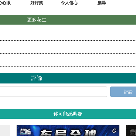
心心眼
好好笑
令人傷心
嬲爆
更多花生
評論
評論
你可能感興趣