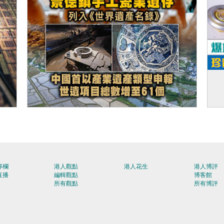
【今日網圖】申遺成功
【
期
Co
專欄
港人觀點
港人花生
港人博評
直播
編輯觀點
博客館
所有觀點
所有博評