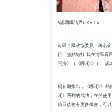
//認同嘅請畀LIKE！//
港區全國政協委員、著名企
目「焦點短打-我在灣區看
鬧海》（《哪吒2》），認
楊莉珊指出，《哪吒2》熱
吒》系列的成功，在於使用
信日後將有更多機會，可以