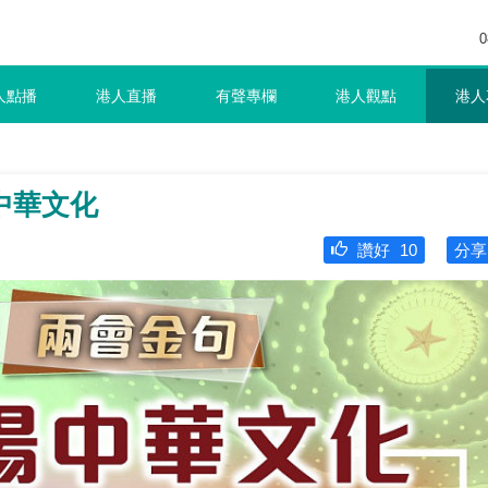
0
人點播
港人直播
有聲專欄
港人觀點
港人
中華文化
讚好
10
分享