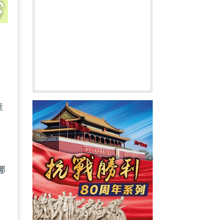
節
童
哪
相
。