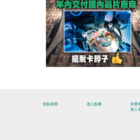
【今日網圖】打破壟斷
焦點新聞
港人點播
有聲
港人