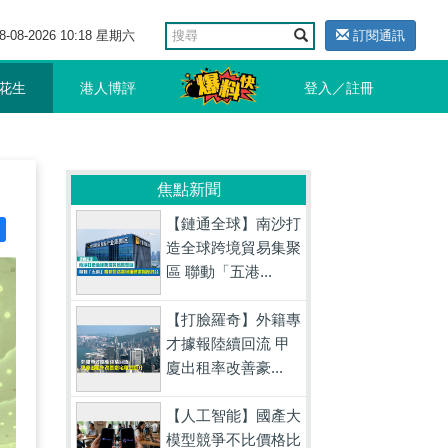
8-08-2026 10:18 星期六
訂閱通訊
花生
港人博評
登入／註冊
焦點新聞
【鏈通全球】南沙打
造全球跨境貿易集聚
區 聯動「五港...
【打臉羅奇】外籍專
才據報陸續回流 甲
廈出租率改善豪...
【人工智能】國產大
模型競爭不比價格比