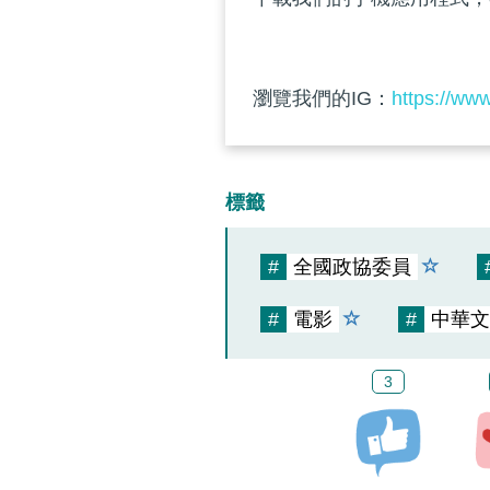
瀏覽我們的IG：
https://ww
標籤
#
全國政協委員
#
電影
#
中華文
3