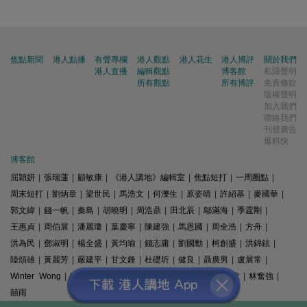
焦點新聞
港人點播
有聲專欄
港人觀點
港人花生
港人博評
關於我們
港人直播
編輯觀點
博客館
私隱聲明
所有觀點
所有博評
免責條款
版權聲明
加入我們
聯絡我們
刊登廣告
爆料快
博客館
屈穎妍
|
張瑞蓮
|
顧敏康
|
《港人講地》編輯室
|
焦點短打
|
一周圈點
|
周末短打
|
劉炳章
|
梁世民
|
馬浩文
|
何濼生
|
原姿晴
|
許紹基
|
麥國華
|
郭文緯
|
錢一帆
|
秦島
|
胡曉明
|
周浩鼎
|
田北辰
|
鄔滿海
|
季霆剛
|
王惠貞
|
周伯展
|
潘麗瓊
|
葉慶寧
|
陳建強
|
馬恩國
|
周全浩
|
方舟
|
洪為民
|
鄧淑明
|
楊全盛
|
黃均瑜
|
錢志庸
|
劉國勳
|
柯創盛
|
洪錦鉉
|
陸頌雄
|
黃麗芳
|
嚴建平
|
甘文鋒
|
杜礎圻
|
健良
|
聶廣男
|
盧展常
|
Winter Wong
|
K2
|
梁文新
|
羅崑
|
姚銘
|
陳志豪
|
精選文章
|
林奮強
|
囍雨