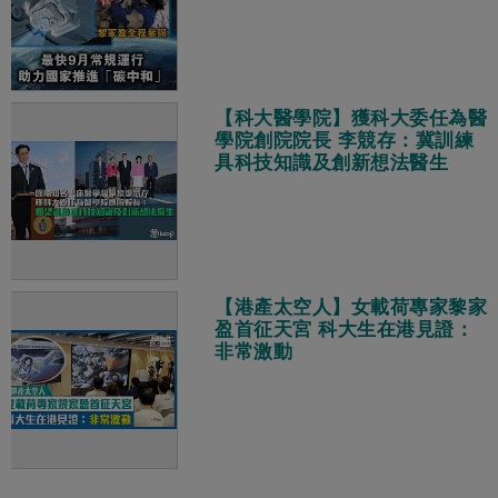
【科大醫學院】獲科大委任為醫
學院創院院長 李競存：冀訓練
具科技知識及創新想法醫生
【港產太空人】女載荷專家黎家
盈首征天宮 科大生在港見證：
非常激動