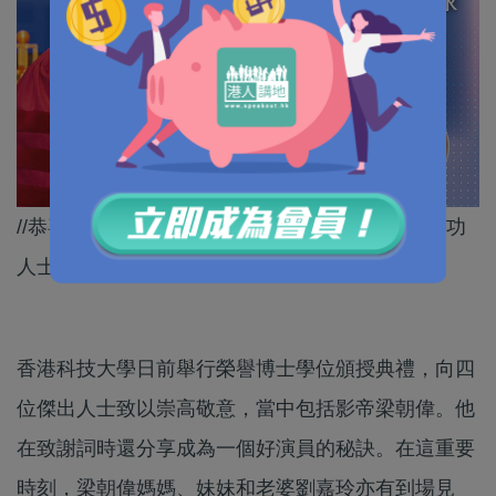
//恭喜梁博士！跟住佢呢個秘訣，絕對可以做到成功
人士！//
香港科技大學日前舉行榮譽博士學位頒授典禮，向四
位傑出人士致以崇高敬意，當中包括影帝梁朝偉。他
在致謝詞時還分享成為一個好演員的秘訣。在這重要
時刻，梁朝偉媽媽、妹妹和老婆劉嘉玲亦有到場見