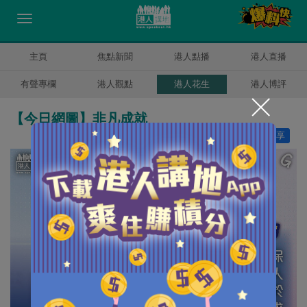
主頁
焦點新聞
港人點播
港人直播
有聲專欄
港人觀點
港人花生
港人博評
【今日網圖】非凡成就
讚好
3
分享