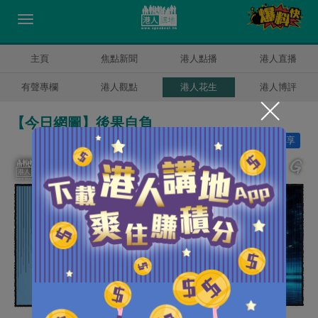
主頁
焦點新聞
港人點播
港人直播
有聲專欄
港人觀點
港人花生
港人博評
【今日網圖】後果自負
讚好
35
分享