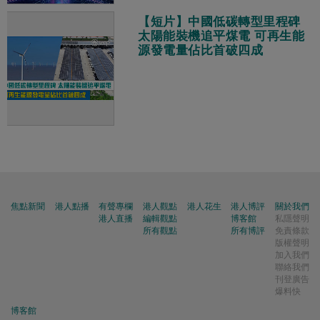
【短片】中國低碳轉型里程碑
太陽能裝機追平煤電 可再生能
源發電量佔比首破四成
焦點新聞
港人點播
有聲專欄
港人觀點
港人花生
港人博評
關於我們
港人直播
編輯觀點
博客館
私隱聲明
所有觀點
所有博評
免責條款
版權聲明
加入我們
聯絡我們
刊登廣告
爆料快
博客館