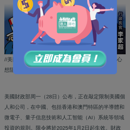
//美國口口聲聲話保護國家安全，事實上就只係存心
想阻止中國發展。//
美國財政部周一（28日）公布，正在敲定限制美國個
人和公司，在中國、包括香港和澳門特區的半導體和
微電子、量子信息技術和人工智能（AI）系統等領域
投資的規則。限令將於2025年1月2日起生效。財政