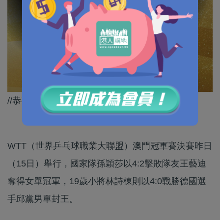
//恭喜兩位國家隊選手！//
WTT（世界乒乓球職業大聯盟）澳門冠軍賽決賽昨日
（15日）舉行，國家隊孫穎莎以4:2擊敗隊友王藝迪
奪得女單冠軍，19歲小將林詩棟則以4:0戰勝德國選
手邱黨男單封王。