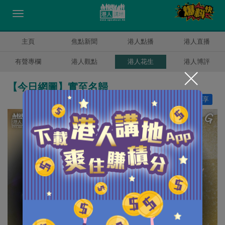
主頁
焦點新聞
港人點播
港人直播
有聲專欄
港人觀點
港人花生
港人博評
【今日網圖】實至名歸
讚好
1
分享