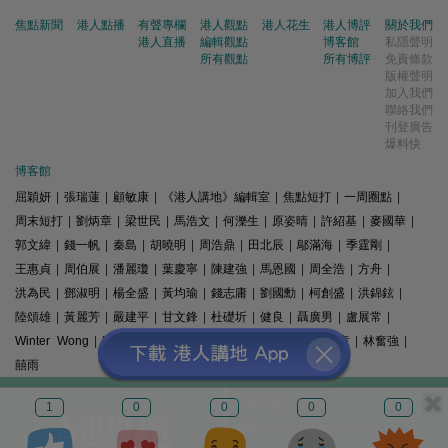
焦點新聞
港人點播
有聲專欄
港人觀點
港人花生
港人博評
關於我們
港人直播
編輯觀點
博客館
私隱聲明
所有觀點
所有博評
免責條款
版權聲明
加入我們
聯絡我們
刊登廣告
爆料快
博客館
屈穎妍
|
張瑞蓮
|
顧敏康
|
《港人講地》編輯室
|
焦點短打
|
一周圈點
|
周末短打
|
劉炳章
|
梁世民
|
馬浩文
|
何濼生
|
原姿晴
|
許紹基
|
麥國華
|
郭文緯
|
錢一帆
|
秦島
|
胡曉明
|
周浩鼎
|
田北辰
|
鄔滿海
|
季霆剛
|
王惠貞
|
周伯展
|
潘麗瓊
|
葉慶寧
|
陳建強
|
馬恩國
|
周全浩
|
方舟
|
洪為民
|
鄧淑明
|
楊全盛
|
黃均瑜
|
錢志庸
|
劉國勳
|
柯創盛
|
洪錦鉉
|
陸頌雄
|
黃麗芳
|
嚴建平
|
甘文鋒
|
杜礎圻
|
健良
|
聶廣男
|
盧展常
|
Winter Wong
|
K2
|
梁文新
|
羅崑
|
姚銘
|
陳志豪
|
精選文章
|
林奮強
|
囍雨
© 港人講地
1
0
0
0
0
電郵: speakout@speakout.hk