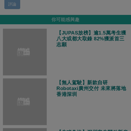
評論
你可能感興趣
【JUPAS放榜】逾1.5萬考生獲
八大或都大取錄 82%獲派首三
志願
【無人駕駛】新款自研
Robotaxi廣州交付 未來將落地
香港深圳