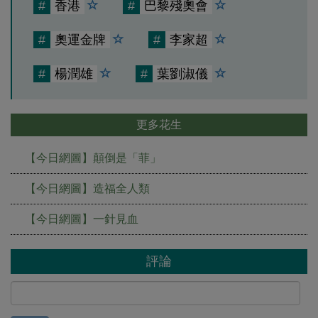
#
香港
#
巴黎殘奧會
#
奧運金牌
#
李家超
#
楊潤雄
#
葉劉淑儀
更多花生
【今日網圖】顛倒是「菲」
【今日網圖】造福全人類
【今日網圖】一針見血
評論