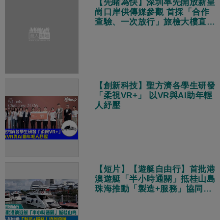
【先睹為快】深圳率先開放新皇
崗口岸供傳媒參觀 首採「合作
查驗、一次放行」旅檢大樓直連
地鐵站
【創新科技】聖方濟各學生研發
「柔視VR+」 以VR與AI助年輕
人紓壓
【短片】【遊艇自由行】首批港
澳遊艇「半小時通關」抵桂山島
珠海推動「製造+服務」協同發
展