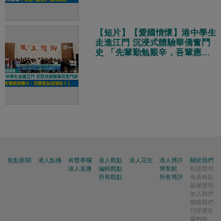
【短片】【愛國情懷】港中學生
走進江門 沉浸式體驗華僑奮鬥
史 「先輩勤勉艱辛，吾輩應為
國加油！」
焦點新聞
港人點播
有聲專欄
港人觀點
港人花生
港人博評
關於我們
港人直播
編輯觀點
博客館
私隱聲明
所有觀點
所有博評
免責條款
版權聲明
加入我們
聯絡我們
刊登廣告
爆料快