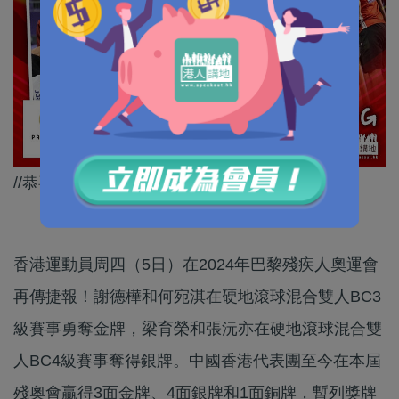
//恭喜謝德樺同何宛淇，為港爭光！//
香港運動員周四（5日）在2024年巴黎殘疾人奧運會
再傳捷報！謝德樺和何宛淇在硬地滾球混合雙人BC3
級賽事勇奪金牌，梁育榮和張沅亦在硬地滾球混合雙
人BC4級賽事奪得銀牌。中國香港代表團至今在本屆
殘奧會贏得3面金牌、4面銀牌和1面銅牌，暫列獎牌