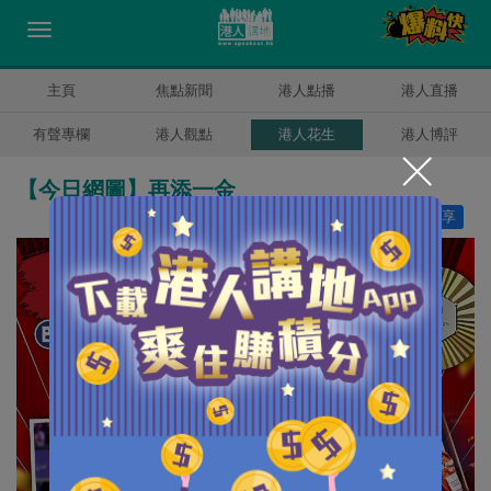
主頁
焦點新聞
港人點播
港人直播
有聲專欄
港人觀點
港人花生
港人博評
【今日網圖】再添一金
讚好
8
分享