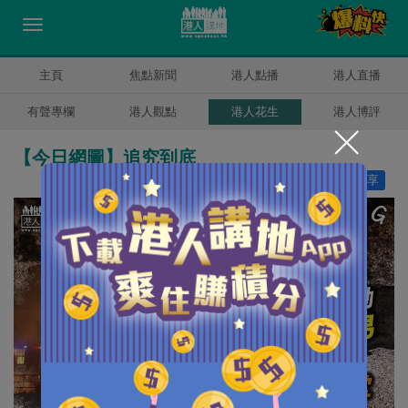
主頁
焦點新聞
港人點播
港人直播
有聲專欄
港人觀點
港人花生
港人博評
【今日網圖】追究到底
讚好
6
分享