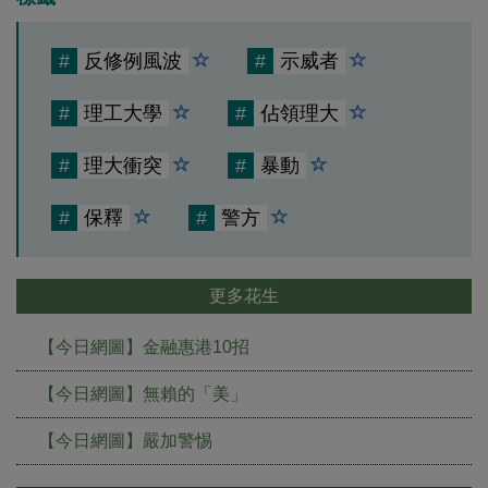
#
反修例風波
#
示威者
#
理工大學
#
佔領理大
#
理大衝突
#
暴動
#
保釋
#
警方
更多花生
【今日網圖】金融惠港10招
【今日網圖】無賴的「美」
【今日網圖】嚴加警惕