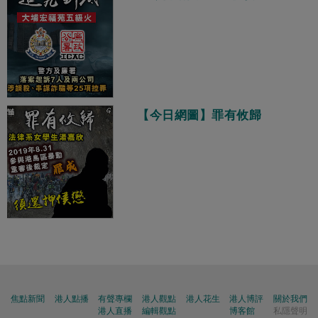
【今日網圖】罪有攸歸
焦點新聞
港人點播
有聲專欄
港人觀點
港人花生
港人博評
關於我們
港人直播
編輯觀點
博客館
私隱聲明