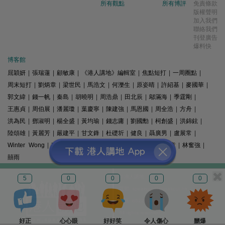
所有觀點
所有博評
免責條款
版權聲明
加入我們
聯絡我們
刊登廣告
爆料快
博客館
屈穎妍
|
張瑞蓮
|
顧敏康
|
《港人講地》編輯室
|
焦點短打
|
一周圈點
|
周末短打
|
劉炳章
|
梁世民
|
馬浩文
|
何濼生
|
原姿晴
|
許紹基
|
麥國華
|
郭文緯
|
錢一帆
|
秦島
|
胡曉明
|
周浩鼎
|
田北辰
|
鄔滿海
|
季霆剛
|
王惠貞
|
周伯展
|
潘麗瓊
|
葉慶寧
|
陳建強
|
馬恩國
|
周全浩
|
方舟
|
洪為民
|
鄧淑明
|
楊全盛
|
黃均瑜
|
錢志庸
|
劉國勳
|
柯創盛
|
洪錦鉉
|
陸頌雄
|
黃麗芳
|
嚴建平
|
甘文鋒
|
杜礎圻
|
健良
|
聶廣男
|
盧展常
|
Winter Wong
|
K2
|
梁文新
|
羅崑
|
姚銘
|
陳志豪
|
精選文章
|
林奮強
|
囍雨
© 港人講地
5
0
0
0
0
電郵: speakout@speakout.hk
傳真: 85228041301
All rights reserved.
好正
心心眼
好好笑
令人傷心
嬲爆
版權所有 不得轉載