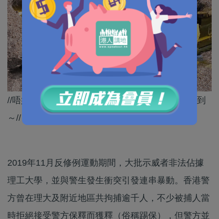
//唔好以為踢保就一定冇事，可能當初只係時辰未到
～//
2019年11月反修例運動期間，大批示威者非法佔據
理工大學，並與警生發生衝突引發連串暴動。香港警
方曾在理大及附近地區共拘捕逾千人，不少被捕人當
時拒絕接受警方保釋而獲釋（俗稱踢保），但警方並