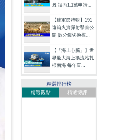
忽 誤向1.1萬申請...
【建軍節特輯】191
遠箱火實彈射擊首公
開 數分鐘切換模...
【「海上心臟」】世
界最大海上換流站扎
根南海 每年直...
精選排行榜
精選觀點
精選博評