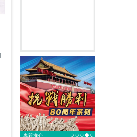
利
全
專題推介