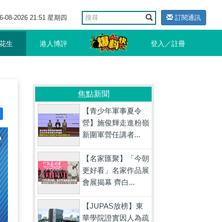
6-08-2026 21:51 星期四
訂閱通訊
花生
港人博評
登入／註冊
焦點新聞
【青少年軍事夏令
營】施俊輝走進粉嶺
新圍軍營任講者...
【名家匯聚】「今朝
更好看」名家作品展
會展揭幕 齊白...
【JUPAS放榜】東
華學院證實因人為疏