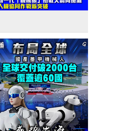
建軍節特輯】新一代「機械狼」搭載火箭
搶灘 人機協同作戰新突破