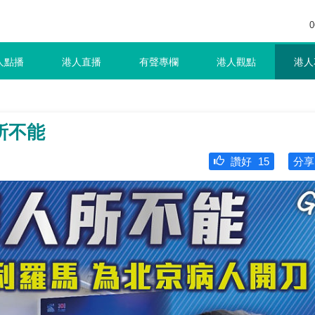
0
人點播
港人直播
有聲專欄
港人觀點
港人
所不能
讚好
15
分享