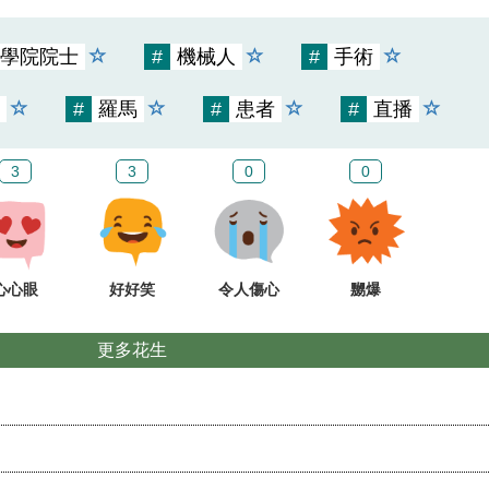
學院院士
#
機械人
#
手術
#
羅馬
#
患者
#
直播
3
3
0
0
心心眼
好好笑
令人傷心
嬲爆
更多花生