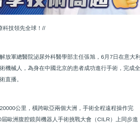
療科技領先全球！//
解放軍總醫院泌尿外科醫學部主任張旭，6月7日在意大
術機械人，為身在中國北京的患者成功進行手術，完成
術直播。
20000公里，橫跨歐亞兩個大洲，手術全程遠程操作完
20屆歐洲腹腔鏡與機器人手術挑戰大會（CILR）上同步進