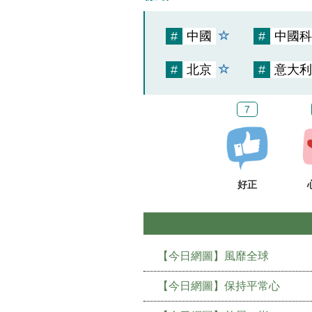
#
中國
#
中國科
#
北京
#
意大利
7
好正
【今日網圖】風靡全球
【今日網圖】保持平常心