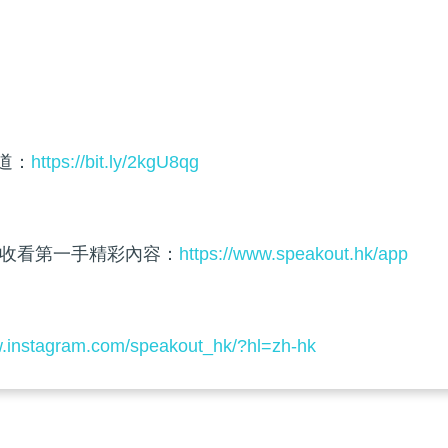
頻道：
https://bit.ly/2kgU8qg
收看第一手精彩內容：
https://www.speakout.hk/app
w.instagram.com/speakout_hk/?hl=zh-hk