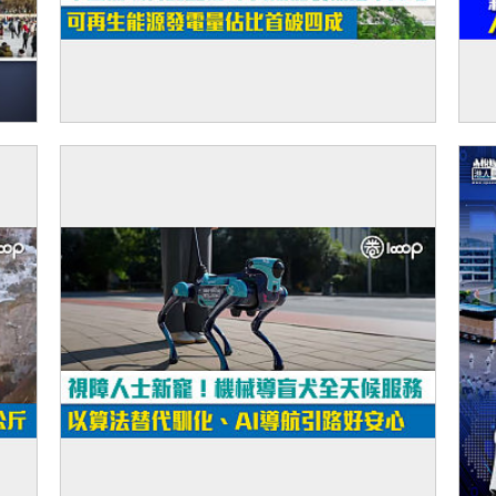
【短片】中國低碳轉型里程碑 太陽能裝機追
【
平煤電 可再生能源發電量佔比首破四成
筒