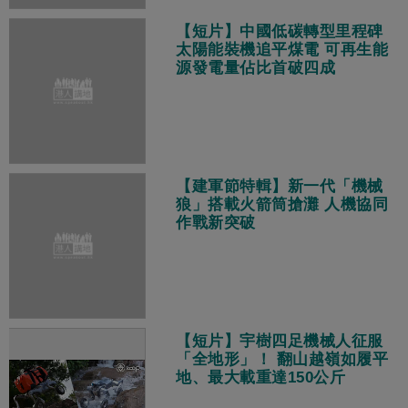
【短片】中國低碳轉型里程碑
太陽能裝機追平煤電 可再生能
源發電量佔比首破四成
【建軍節特輯】新一代「機械
狼」搭載火箭筒搶灘 人機協同
作戰新突破
【短片】宇樹四足機械人征服
「全地形」！ 翻山越嶺如履平
地、最大載重達150公斤