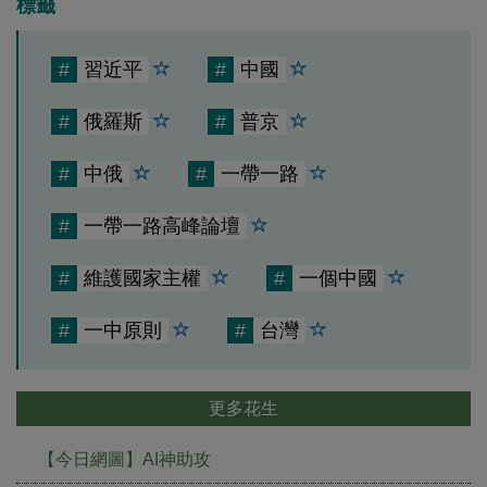
標籤
#
習近平
#
中國
#
俄羅斯
#
普京
#
中俄
#
一帶一路
#
一帶一路高峰論壇
#
維護國家主權
#
一個中國
#
一中原則
#
台灣
更多花生
【今日網圖】AI神助攻