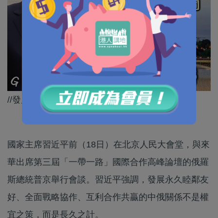
//發展中俄關係不是權宜之策，而是長久之計！//
國家主席習近平前（18日）在北京人民大會堂，與來
華出席第三屆「一帶一路」國際合作高峰論壇的俄羅
斯總統普京舉行會談。習近平強調，發展永久睦鄰友
好、全面戰略協作、互利合作共贏的中俄關係不是權
宜之策，而是長久之計。