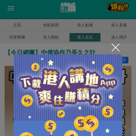
主頁
焦點新聞
港人點播
港人直播
有聲專欄
港人觀點
港人花生
港人博評
【今日網圖】中俄協作乃長久之計
讚好
18
分享