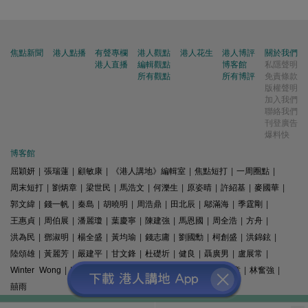
焦點新聞
港人點播
有聲專欄
港人觀點
港人花生
港人博評
關於我們
港人直播
編輯觀點
博客館
私隱聲明
所有觀點
所有博評
免責條款
版權聲明
加入我們
聯絡我們
刊登廣告
爆料快
博客館
屈穎妍
|
張瑞蓮
|
顧敏康
|
《港人講地》編輯室
|
焦點短打
|
一周圈點
|
周末短打
|
劉炳章
|
梁世民
|
馬浩文
|
何濼生
|
原姿晴
|
許紹基
|
麥國華
|
郭文緯
|
錢一帆
|
秦島
|
胡曉明
|
周浩鼎
|
田北辰
|
鄔滿海
|
季霆剛
|
王惠貞
|
周伯展
|
潘麗瓊
|
葉慶寧
|
陳建強
|
馬恩國
|
周全浩
|
方舟
|
洪為民
|
鄧淑明
|
楊全盛
|
黃均瑜
|
錢志庸
|
劉國勳
|
柯創盛
|
洪錦鉉
|
陸頌雄
|
黃麗芳
|
嚴建平
|
甘文鋒
|
杜礎圻
|
健良
|
聶廣男
|
盧展常
|
Winter Wong
|
K2
|
梁文新
|
羅崑
|
姚銘
|
陳志豪
|
精選文章
|
林奮強
|
囍雨