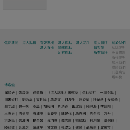
焦點新聞
港人點播
有聲專欄
港人觀點
港人花生
港人博評
關於我們
港人直播
編輯觀點
博客館
私隱聲明
所有觀點
所有博評
免責條款
版權聲明
加入我們
聯絡我們
刊登廣告
爆料快
博客館
屈穎妍
|
張瑞蓮
|
顧敏康
|
《港人講地》編輯室
|
焦點短打
|
一周圈點
|
周末短打
|
劉炳章
|
梁世民
|
馬浩文
|
何濼生
|
原姿晴
|
許紹基
|
麥國華
|
郭文緯
|
錢一帆
|
秦島
|
胡曉明
|
周浩鼎
|
田北辰
|
鄔滿海
|
季霆剛
|
王惠貞
|
周伯展
|
潘麗瓊
|
葉慶寧
|
陳建強
|
馬恩國
|
周全浩
|
方舟
|
洪為民
|
鄧淑明
|
楊全盛
|
黃均瑜
|
錢志庸
|
劉國勳
|
柯創盛
|
洪錦鉉
|
陸頌雄
|
黃麗芳
|
嚴建平
|
甘文鋒
|
杜礎圻
|
健良
|
聶廣男
|
盧展常
|