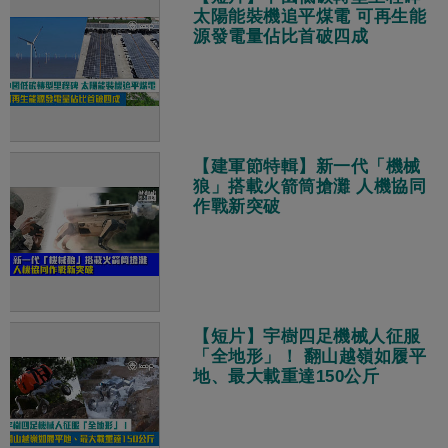
太陽能裝機追平煤電 可再生能
源發電量佔比首破四成
【建軍節特輯】新一代「機械
狼」搭載火箭筒搶灘 人機協同
作戰新突破
【短片】宇樹四足機械人征服
「全地形」！ 翻山越嶺如履平
地、最大載重達150公斤