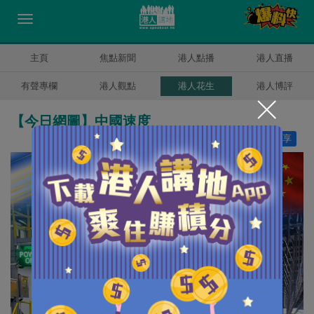
主頁
焦點新聞
港人點播
港人直播
有聲專欄
港人觀點
港人花生
港人博評
【今日網圖】中國速度
讚好
15
分享