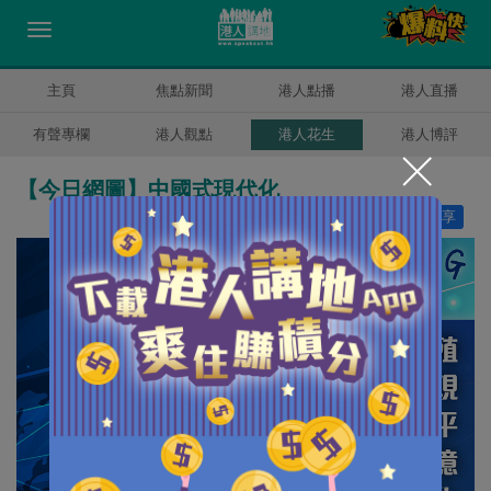
主頁
焦點新聞
港人點播
港人直播
有聲專欄
港人觀點
港人花生
港人博評
【今日網圖】中國式現代化
讚好
8
分享