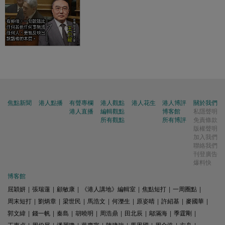
焦點新聞
港人點播
有聲專欄
港人觀點
港人花生
港人博評
關於我們
港人直播
編輯觀點
博客館
私隱聲明
所有觀點
所有博評
免責條款
版權聲明
加入我們
聯絡我們
刊登廣告
爆料快
博客館
屈穎妍
|
張瑞蓮
|
顧敏康
|
《港人講地》編輯室
|
焦點短打
|
一周圈點
|
周末短打
|
劉炳章
|
梁世民
|
馬浩文
|
何濼生
|
原姿晴
|
許紹基
|
麥國華
|
郭文緯
|
錢一帆
|
秦島
|
胡曉明
|
周浩鼎
|
田北辰
|
鄔滿海
|
季霆剛
|