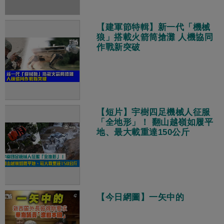
【建軍節特輯】新一代「機械
狼」搭載火箭筒搶灘 人機協同
作戰新突破
【短片】宇樹四足機械人征服
「全地形」！ 翻山越嶺如履平
地、最大載重達150公斤
【今日網圖】一矢中的