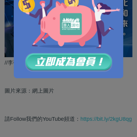
//李強總理呢番話，絕對係一個重要承諾！//
圖片來源：網上圖片
請Follow我們的YouTube頻道：
https://bit.ly/2kgU8qg