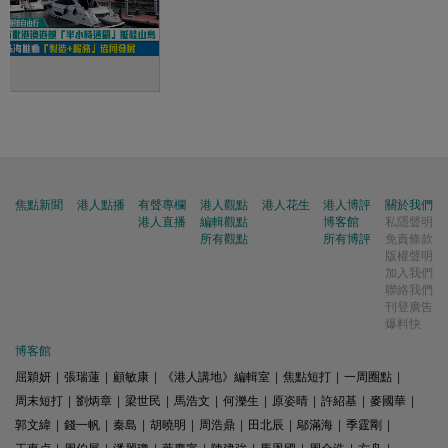
展
焦點新聞
港人點播
有聲專欄
港人觀點
港人花生
港人博評
關於我們
港人直播
編輯觀點
博客館
私隱聲明
所有觀點
所有博評
免責條款
版權聲明
加入我們
聯絡我們
刊登廣告
爆料快
博客館
屈穎妍
|
張瑞蓮
|
顧敏康
|
《港人講地》編輯室
|
焦點短打
|
一周圈點
|
周末短打
|
劉炳章
|
梁世民
|
馬浩文
|
何濼生
|
原姿晴
|
許紹基
|
麥國華
|
郭文緯
|
錢一帆
|
秦島
|
胡曉明
|
周浩鼎
|
田北辰
|
鄔滿海
|
季霆剛
|