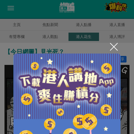
主頁
焦點新聞
港人點播
港人直播
有聲專欄
港人觀點
港人花生
港人博評
【今日網圖】見光死？
讚好
9
分享