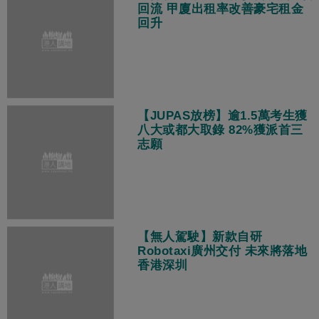
回流 甲廈出租率改善豪宅租金
回升
【JUPAS放榜】逾1.5萬考生獲
八大或都大取錄 82%獲派首三
志願
【無人駕駛】新款自研
Robotaxi廣州交付 未來將落地
香港深圳