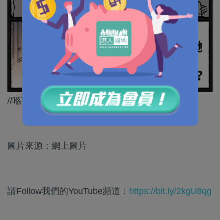
//喺英國示威都要咁鬼祟，係咪作賊心虛呀？//
圖片來源：網上圖片
請Follow我們的YouTube頻道：
https://bit.ly/2kgU8qg