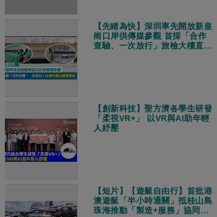
【先睹為快】深圳率先開放新皇
崗口岸供傳媒參觀 首採「合作
查驗、一次放行」旅檢大樓直連
地鐵站
【創新科技】聖方濟各學生研發
「柔視VR+」 以VR與AI助年輕
人紓壓
【短片】【遊艇自由行】首批港
澳遊艇「半小時通關」抵桂山島
珠海推動「製造+服務」協同發