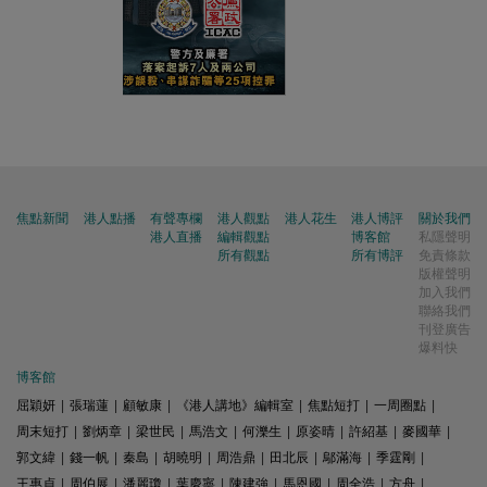
焦點新聞
港人點播
有聲專欄
港人觀點
港人花生
港人博評
關於我們
港人直播
編輯觀點
博客館
私隱聲明
所有觀點
所有博評
免責條款
版權聲明
加入我們
聯絡我們
刊登廣告
爆料快
博客館
屈穎妍
|
張瑞蓮
|
顧敏康
|
《港人講地》編輯室
|
焦點短打
|
一周圈點
|
周末短打
|
劉炳章
|
梁世民
|
馬浩文
|
何濼生
|
原姿晴
|
許紹基
|
麥國華
|
郭文緯
|
錢一帆
|
秦島
|
胡曉明
|
周浩鼎
|
田北辰
|
鄔滿海
|
季霆剛
|
王惠貞
|
周伯展
|
潘麗瓊
|
葉慶寧
|
陳建強
|
馬恩國
|
周全浩
|
方舟
|