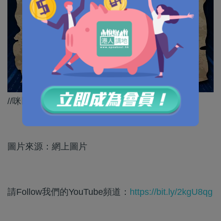
//咪以網上犯法就走得甩，實捉到你呀！//
圖片來源：網上圖片
請Follow我們的YouTube頻道：
https://bit.ly/2kgU8qg