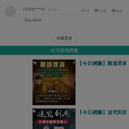
+85298****49
4年前
0
回應
檢舉
Excellent
加載更多
你可能感興趣
【今日網圖】難逃罪責
【今日網圖】追究到底