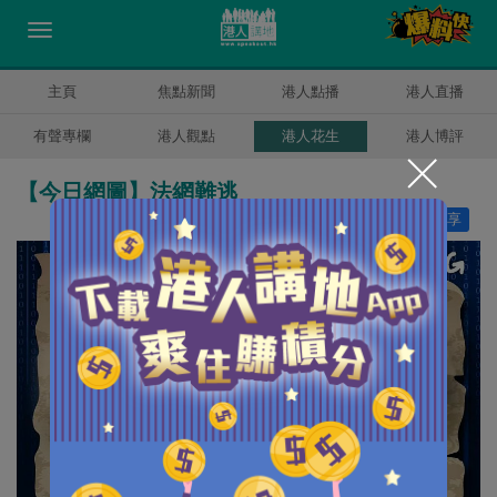
主頁
焦點新聞
港人點播
港人直播
有聲專欄
港人觀點
港人花生
港人博評
【今日網圖】法網難逃
讚好
8
分享